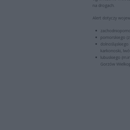
na drogach.
Alert dotyczy woje
zachodniopomo
pomorskiego (z
dolnośląskiego 
karkonoski, lwó
lubuskiego (m.in
Gorzów Wielkopo