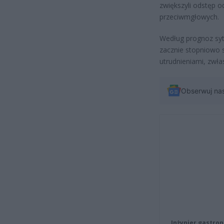
zwiększyli odstęp o
przeciwmgłowych.
Według prognoz sytu
zacznie stopniowo s
utrudnieniami, zwła
Obserwuj na
Inżynier gastron