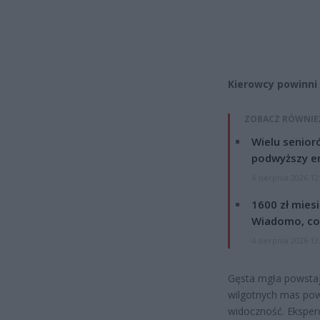
Kierowcy powinni
ZOBACZ RÓWNIE
Wielu senior
podwyższy e
4 sierpnia 2026 12
1600 zł mies
Wiadomo, co
4 sierpnia 2026 12
Gęsta mgła powstaj
wilgotnych mas pow
widoczność. Eksper