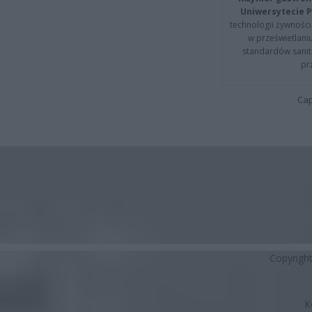
Uniwersytecie P
technologii żywności 
w prześwietlani
standardów sanita
pr
Cap
Copyrigh
K