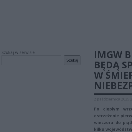
IMGW B
Szukaj w serwisie
Szukaj
BĘDĄ S
W ŚMIE
NIEBEZ
2 października 2025 
Po ciepłym wrz
ostrzeżenie pier
wieczoru do pią
kilku województw