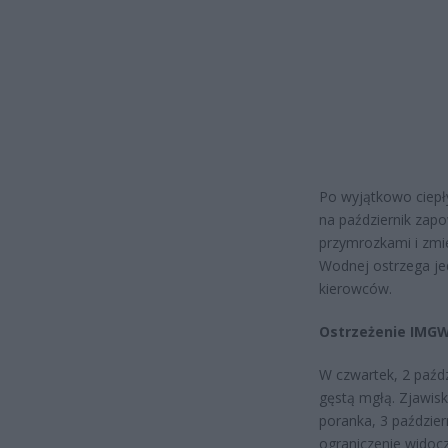
Po wyjątkowo ciepł
na październik zap
przymrozkami i zmi
Wodnej ostrzega jed
kierowców.
Ostrzeżenie IMGW
W czwartek, 2 paźd
gęstą mgłą. Zjawis
poranka, 3 paździer
ograniczenie widoc