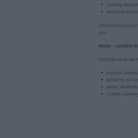
zasłony zatrzym
obniżenie temp
Obniżenie temperat
proc.
Woda – szybkie dz
Rachunki za wodę m
prysznic zamiast
perlatory w kra
pełne załadunki 
szybkie naprawy