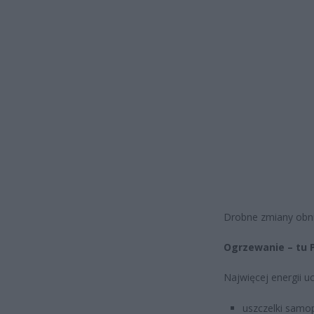
Drobne zmiany obniż
Ogrzewanie – tu P
Najwięcej energii u
uszczelki samo