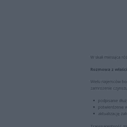
W skali miesiąca ró
Rozmowa z właści
Wielu najemców boi 
zamrożenie czynszu,
podpisanie dłu
potwierdzenie 
aktualizację zal
Transparentność zm