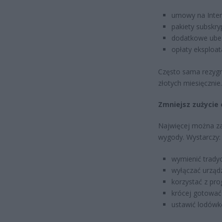
umowy na Intern
pakiety subskryp
dodatkowe ubez
opłaty eksploat
Często sama rezygna
złotych miesięcznie.
Zmniejsz zużycie
Najwięcej można za
wygody. Wystarczy:
wymienić trady
wyłączać urządz
korzystać z pr
krócej gotować
ustawić lodówkę