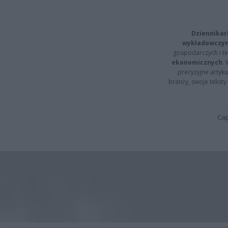
Dziennikar
wykładowczyn
gospodarczych i t
ekonomicznych
.
precyzyjne artyku
branży, swoje tekst
Cap