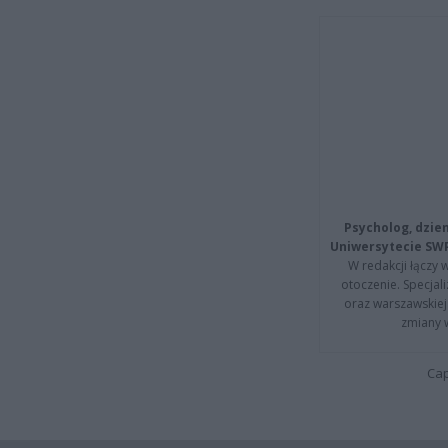
Psycholog, dzie
Uniwersytecie SW
W redakcji łączy 
otoczenie. Specja
oraz warszawskiej 
zmiany 
Cap