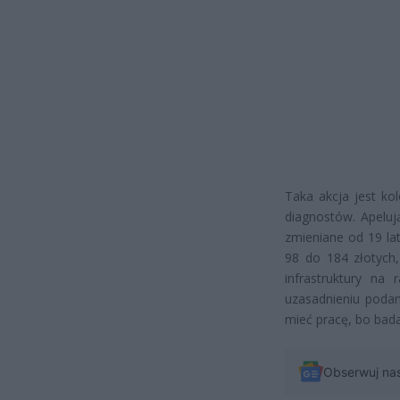
Taka akcja jest ko
diagnostów. Apeluj
zmieniane od 19 la
98 do 184 złotych,
infrastruktury na
uzasadnieniu podan
mieć pracę, bo bad
Obserwuj na