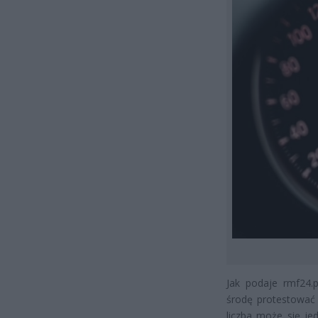
Jak podaje rmf24.p
środę protestować 
liczba może się je