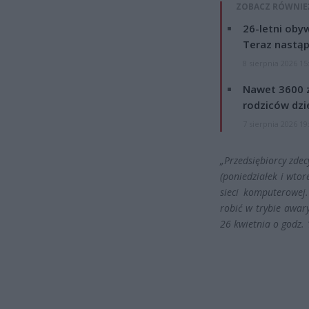
ZOBACZ RÓWNIE
26-letni obyw
Teraz nastąp
8 sierpnia 2026 15
Nawet 3600 z
rodziców dzie
7 sierpnia 2026 19
„Przedsiębiorcy zdec
(poniedziałek i wto
sieci komputerowej
robić w trybie awar
26 kwietnia o godz.