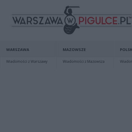
WARSZAWA
MAZOWSZE
POLSK
Wiadomości z Warszawy
Wiadomości z Mazowsza
Wiadomo