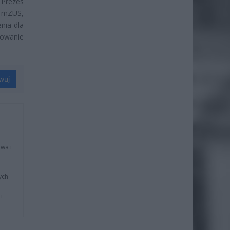
Prezes
ę mZUS,
nia dla
sowanie
wuj
wa i
ych
i