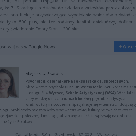
 PUE, na portalu Emp@tia lub w bankowości elektronicznej. 
a, że ZUS zachęca rodziców do składania wniosków przez aplikacj
iera ona funkcje przyspieszające wypełnianie wniosków o świadcze
nie tylko 500 plus, ale też rodzinny kapitał opiekuńczy, dofinan
 czy świadczenie Dobry Start – 300 plus.
bserwuj nas w Google News
Obser
Małgorzata Skarbek
Psycholog, dziennikarka i ekspertka ds. społecznych.
Absolwentka psychologii na
Uniwersytecie SWPS
oraz malarst
scenografii w
Wyższej Szkole Artystycznej (WSA)
. W redakcji
łączy wiedzę o mechanizmach ludzkiej psychiki z artystyczną
wrażliwością na otoczenie. Specjalizuje się w tematach dotycząc
logii, problemów mieszkańców oraz warszawskiej kultury. W swoich tekstach
uje zjawiska społeczne, tłumacząc, jak zmiany w mieście wpływają na dobrostan 
nne życie Polaków.
Capital Media S.C. ul. Grzybowska 87, 00-844 Warszawa