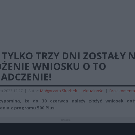
 TYLKO TRZY DNI ZOSTAŁY 
OŻENIE WNIOSKU O TO
ADCZENIE!
a 2023 12:27
|
Autor:
Małgorzata Skarbek
|
Aktualności
|
Brak komenta
zypomina, że do 30 czerwca należy złożyć wniosek dot
enia z programu 500 Plus
REKLAMA