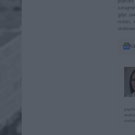
poprzez
oznajmił
gdyż zaw
rodzin, 
żłobkowe
O
psycho
analiz
codzie