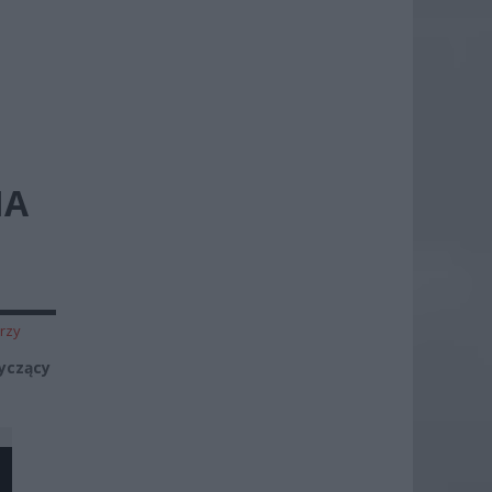
NA
rzy
yczący