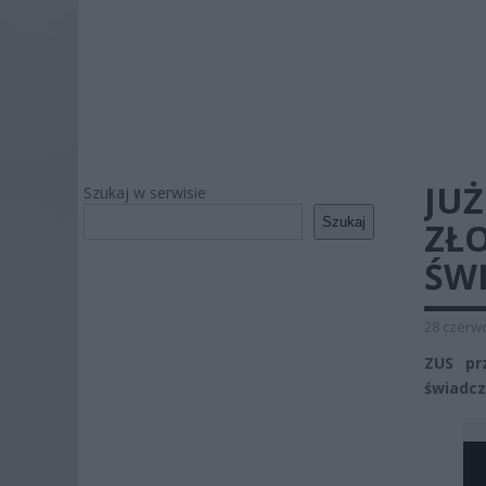
JUŻ
Szukaj w serwisie
Szukaj
ZŁ
ŚWI
28 czerwc
ZUS pr
świadcz