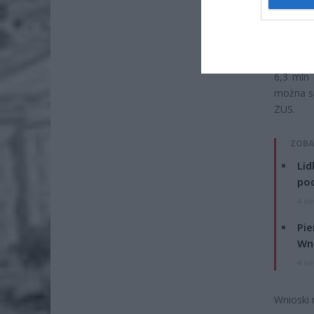
wyrówna
Jeżeli n
z wyrów
6,3 mln 
można sp
ZUS.
ZOBA
Lid
po
4 si
Pie
Wni
4 si
Wnioski 