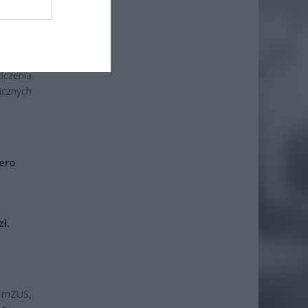
ia wraz
ego ok.
dczenia
icznych
iero
ł.
ą mZUS,