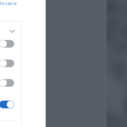
B’s List of
ię nowy
ca maja
ecznych
esiąca,
 wraz z