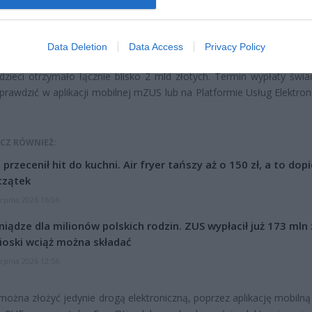
niem kwoty od czerwca.
atomiast wniosek wyślemy w lipcu, to środki otrzymamy do 30 wrześn
Data Deletion
Data Access
Privacy Policy
naniem od lipca. Dodała, że w ramach nowego okresu świadczeniow
dzieci otrzymało łącznie blisko 2 mld złotych. Termin wypłaty świa
rawdzić w aplikacji mobilnej mZUS lub na Platformie Usług Elektron
CZ RÓWNIEŻ:
l przecenił hit do kuchni. Air fryer tańszy aż o 150 zł, a to dop
czątek
erpnia 2026 16:06
niądze dla milionów polskich rodzin. ZUS wypłacił już 173 mln z
oski wciąż można składać
erpnia 2026 12:56
można złożyć jedynie drogą elektroniczną, poprzez aplikację mobiln