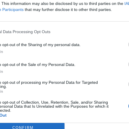
. This information may also be disclosed by us to third parties on the
IA
Participants
that may further disclose it to other third parties.
l Data Processing Opt Outs
o opt-out of the Sharing of my personal data.
In
o opt-out of the Sale of my Personal Data.
In
to opt-out of processing my Personal Data for Targeted
ing.
Fot. Shutterstock
In
ypomina portal money.pl, wraz z początkiem czerwca rozpoczął s
o opt-out of Collection, Use, Retention, Sale, and/or Sharing
ersonal Data that Is Unrelated with the Purposes for which it
wiadczeniowy programu „Rodzina 500 plus”, a potrwa on do koń
lected.
ku. Profesor Gertruda Uścińska, prezes Zakładu Ubezpieczeń Społ
Out
uje, że warto złożyć wniosek o to świadczenie do końca tego mi
ż w takim wypadku pieniądze zostaną wypłacone do 31 sierpnia
CONFIRM