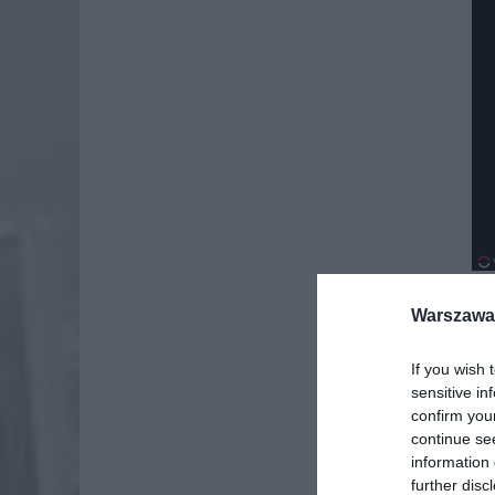
Warszawa 
Dod
If you wish 
sensitive in
confirm you
continue se
information 
further disc