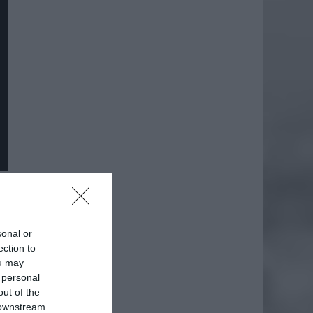
daj
sonal or
ection to
ou may
 personal
out of the
 downstream