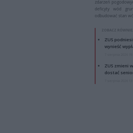
zdarzeń pogodowych
deficyty wód gr
odbudować stan wó
ZOBACZ RÓWNIE
ZUS podniesie
wynieść wypł
7 sierpnia 2026 19
ZUS zmieni w
dostać senio
7 sierpnia 2026 13