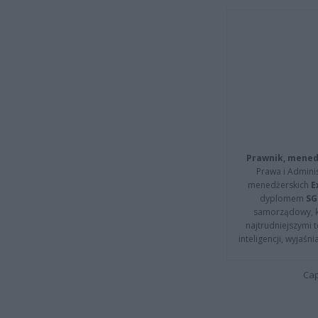
Prawnik, menedż
Prawa i Adminis
menedżerskich
E
dyplomem
SG
samorządowy, kt
najtrudniejszymi t
inteligencji, wyjaś
Cap