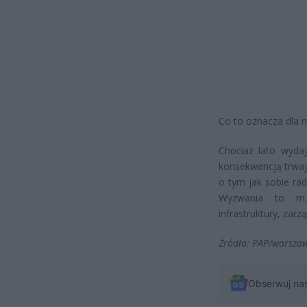
Co to oznacza dla 
Chociaż lato wydaj
konsekwencją trwaj
o tym jak sobie rad
Wyzwania to m.i
infrastruktury, zar
Źródło: PAP/warsza
Obserwuj na