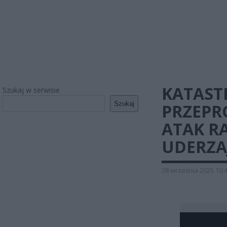
KATAST
Szukaj w serwisie
Szukaj
PRZEPR
ATAK R
UDERZA
28 września 2025 10: