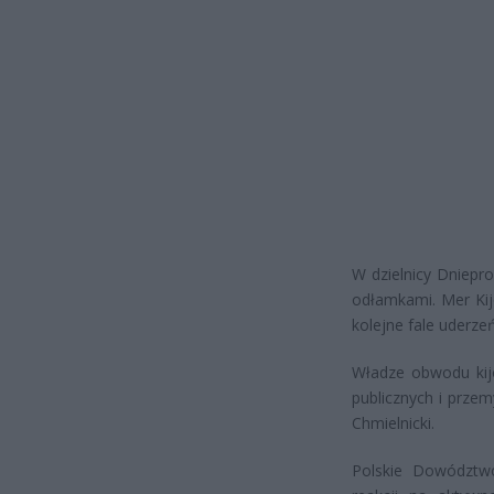
W dzielnicy Dniepr
odłamkami. Mer Kij
kolejne fale uderze
Władze obwodu kij
publicznych i przem
Chmielnicki.
Polskie Dowództw