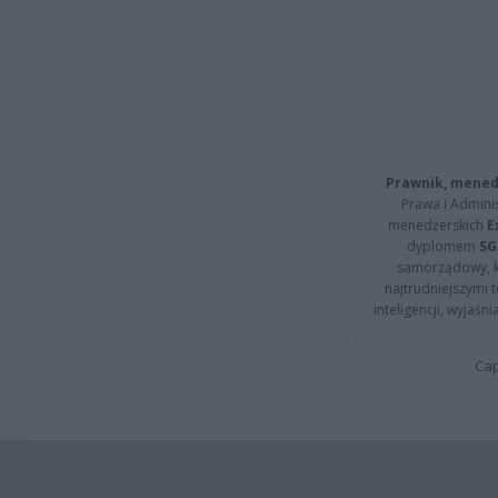
Prawnik, menedż
Prawa i Adminis
menedżerskich
E
dyplomem
SG
samorządowy, kt
najtrudniejszymi t
inteligencji, wyjaś
Cap