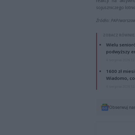
reakcji na aktywn
sojuszniczego lotni
Źródło: PAP/warsza
ZOBACZ RÓWNIE
Wielu senior
podwyższy e
4 sierpnia 2026 12
1600 zł mies
Wiadomo, co
4 sierpnia 2026 12
Obserwuj na