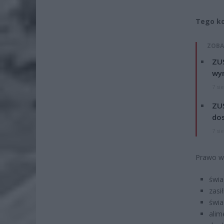
Tego ko
ZOBA
ZUS
wyn
7 si
ZUS
dos
7 si
Prawo wc
świa
zasi
świa
alim