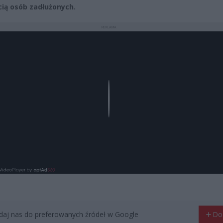
ią osób zadłużonych.
REKLAMA
Play
aj nas do preferowanych źródeł w Google
Do