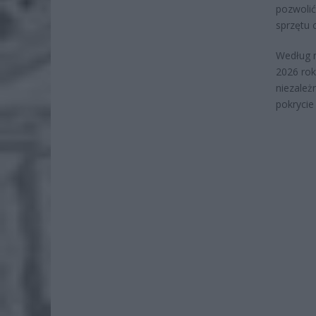
pozwolić
sprzętu 
Według n
2026 rok
niezależ
pokryci