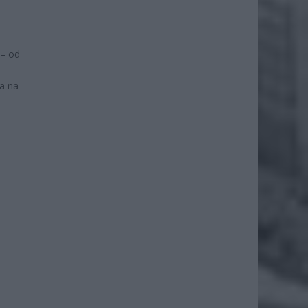
 – od
ka na