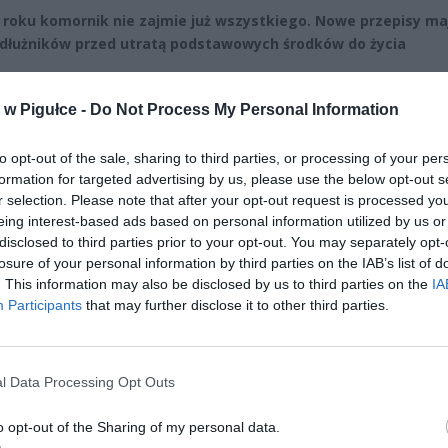
 roku komornik nie zajmie już wszystkiego. Nowe przepisy ma
 dłużników przed utratą podstawowych środków do życia
CZ RÓWNIEŻ:
w Pigułce -
Do Not Process My Personal Information
letni obywatel Ukrainy zaatakował zakonnicę i zerwał jej krzy
az nastąpił zwrot w sprawie
to opt-out of the sale, sharing to third parties, or processing of your per
erpnia 2026 15:40
formation for targeted advertising by us, please use the below opt-out s
r selection. Please note that after your opt-out request is processed y
et 3600 zł miesięcznie zamiast 800+. Nowa propozycja dla
eing interest-based ads based on personal information utilized by us or
ziców dzieci do 3. roku życia
disclosed to third parties prior to your opt-out. You may separately opt-
losure of your personal information by third parties on the IAB’s list of
erpnia 2026 19:29
. This information may also be disclosed by us to third parties on the
IA
Participants
that may further disclose it to other third parties.
l Data Processing Opt Outs
o opt-out of the Sharing of my personal data.