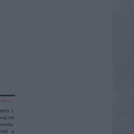
ntarzy
ędzy z
nej od
owiada,
ieli a