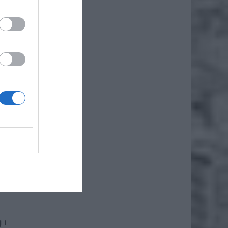
iany w
zyć
mogli
cej
kucji
 i