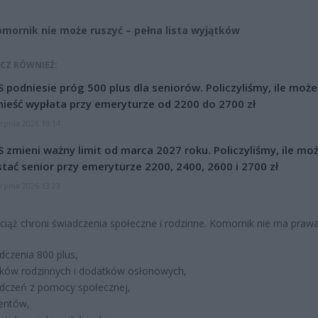
mornik nie może ruszyć – pełna lista wyjątków
CZ RÓWNIEŻ:
 podniesie próg 500 plus dla seniorów. Policzyliśmy, ile może
ieść wypłata przy emeryturze od 2200 do 2700 zł
erpnia 2026 19:14
 zmieni ważny limit od marca 2027 roku. Policzyliśmy, ile mo
tać senior przy emeryturze 2200, 2400, 2600 i 2700 zł
erpnia 2026 13:23
iąż chroni świadczenia społeczne i rodzinne. Komornik nie ma prawa
dczenia 800 plus,
łków rodzinnych i dodatków osłonowych,
dczeń z pomocy społecznej,
entów,