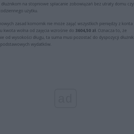
 dłużnikom na stopniowe spłacanie zobowiązań bez utraty domu czy
codziennego użytku.
owych zasad komornik nie może zająć wszystkich pieniędzy z konta
u kwota wolna od zajęcia wzrośnie do
3604,50 zł
. Oznacza to, że
nie od wysokości długu, ta suma musi pozostać do dyspozycji dłużni
e podstawowych wydatków.
ad