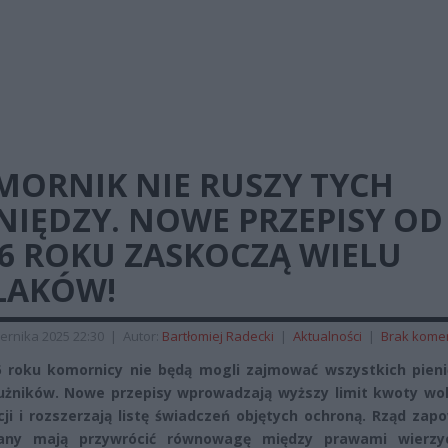
MORNIK NIE RUSZY TYCH
NIĘDZY. NOWE PRZEPISY OD
26 ROKU ZASKOCZĄ WIELU
LAKÓW!
ernika 2025 22:30
|
Autor:
Bartłomiej Radecki
|
Aktualności
|
Brak kome
 roku komornicy nie będą mogli zajmować wszystkich pieni
użników. Nowe przepisy wprowadzają wyższy limit kwoty wol
ji i rozszerzają listę świadczeń objętych ochroną. Rząd zap
any mają przywrócić równowagę między prawami wierzyc