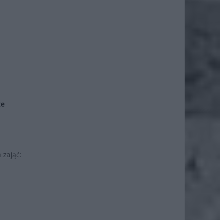
że
 zająć: