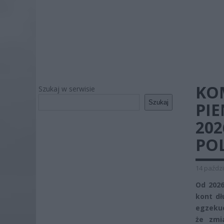
KO
Szukaj w serwisie
Szukaj
PIE
20
PO
14 paździ
Od 2026
kont dł
egzekuc
że zmi