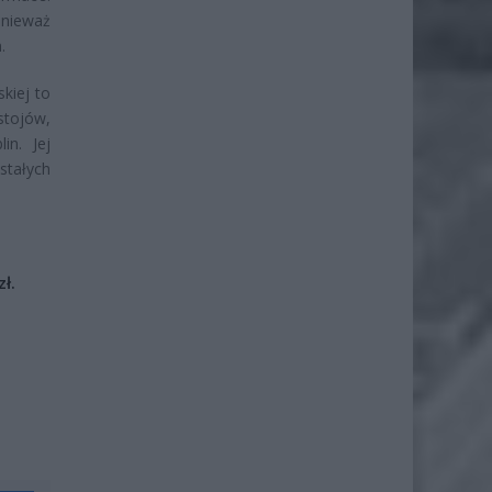
onieważ
.
kiej to
stojów,
in. Jej
stałych
ł.