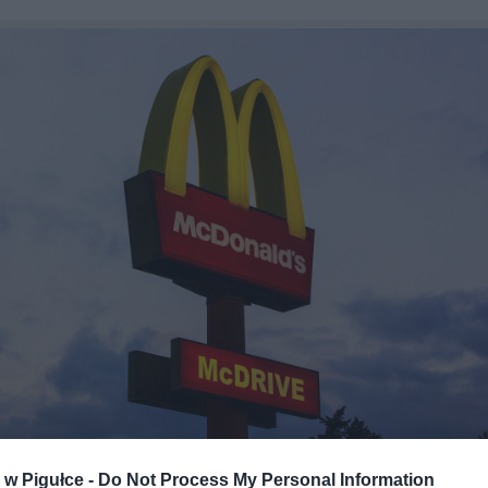
w Pigułce -
Do Not Process My Personal Information
Fot. Pixabay