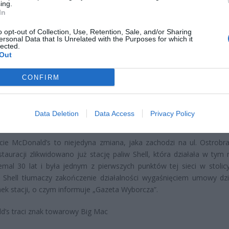
ing.
In
CZ RÓWNIEŻ:
o opt-out of Collection, Use, Retention, Sale, and/or Sharing
ersonal Data that Is Unrelated with the Purposes for which it
 zmieni ważny limit od marca 2027 roku. Policzyliśmy, ile mo
lected.
Out
tać senior przy emeryturze 2200, 2400, 2600 i 2700 zł
erpnia 2026 13:23
CONFIRM
l przecenił hit do kuchni. Air fryer tańszy aż o 150 zł, a to dop
czątek
Data Deletion
Data Access
Privacy Policy
erpnia 2026 16:06
ie McDonald’s to niejedyna zmiana, jaka zachodzi na ul. Ostrobra
tauracji zlikwidowano już stację paliw Shell, która działała w tym 
emal 30 lat i była jednym z pierwszych punktów tej sieci w stolicy
 Shell tłumaczy zakończenie działalności wygaśnięciem umowy dz
ek stacji, o czym informuje „Gazeta Wyborcza”.
’s traci znak towarowy Big Mac