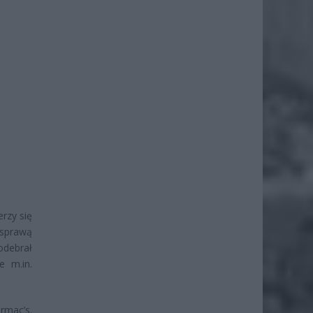
rzy się
 sprawą
odebrał
 m.in.
rmac’s.