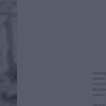
Zamknięc
ostatnio
orzecze
McDonal
żywnośc
Decyzja 