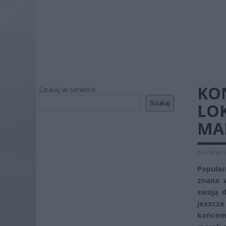
KON
Szukaj w serwisie
Szukaj
LO
MA
6 czerwca
Popular
znana w
swoją d
jeszcze
końcem