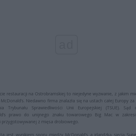
ad
ie restauracji na Ostrobramskiej to niejedyne wyzwanie, z jakim mie
 McDonald’s. Niedawno firma znalazła się na ustach całej Europy za
nia Trybunału Sprawiedliwości Unii Europejskiej (TSUE). Sąd 
d’s prawo do unijnego znaku towarowego Big Mac w zakresie
i przygotowywanej z mięsa drobiowego.
ta jest wynikiem sporu między McDonald’s a irlandzką siecią Supe