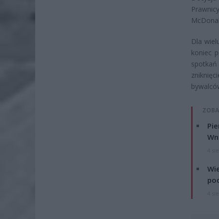
Prawnicy
McDonald
Dla wiel
koniec p
spotkań
zniknięc
bywalcó
ZOBA
Pie
Wni
4 si
Wie
po
4 si