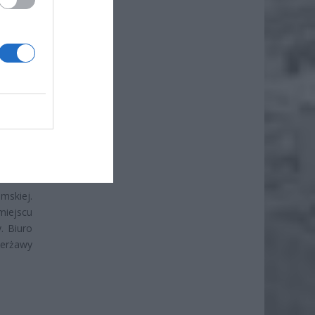
że
iero
mskiej.
miejscu
. Biuro
ierżawy