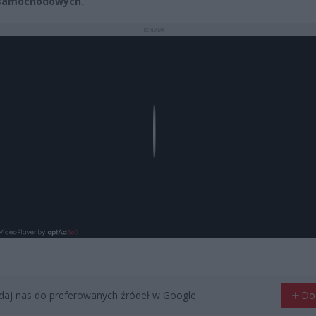
samochodowych.
REKLAMA
Play
aj nas do preferowanych źródeł w Google
Do