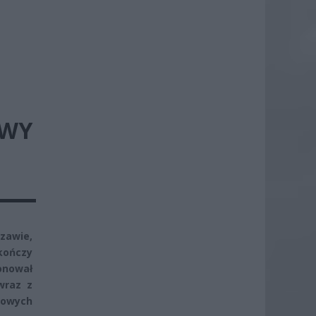
OWY
zawie,
kończy
jonował
wraz z
sowych