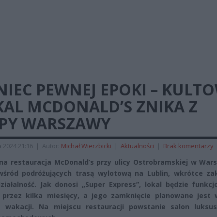
IEC PEWNEJ EPOKI – KULT
KAL MCDONALD’S ZNIKA Z
PY WARSZAWY
 2024 21:16
|
Autor:
Michał Wierzbicki
|
Aktualności
|
Brak komentarzy
na restauracja McDonald’s przy ulicy Ostrobramskiej w Wars
śród podróżujących trasą wylotową na Lublin, wkrótce za
ziałalność. Jak donosi „Super Express”, lokal będzie funkc
 przez kilka miesięcy, a jego zamknięcie planowane jest 
 wakacji. Na miejscu restauracji powstanie salon luksu