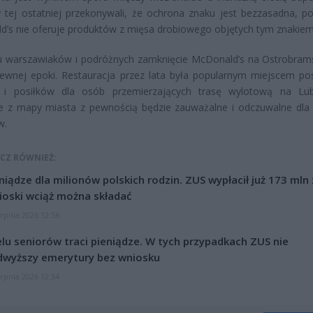
 tej ostatniej przekonywali, że ochrona znaku jest bezzasadna, p
’s nie oferuje produktów z mięsa drobiowego objętych tym znakiem
u warszawiaków i podróżnych zamknięcie McDonald’s na Ostrobrams
ewnej epoki. Restauracja przez lata była popularnym miejscem po
 i posiłków dla osób przemierzających trasę wylotową na Lubl
ie z mapy miasta z pewnością będzie zauważalne i odczuwalne dla 
w.
CZ RÓWNIEŻ:
niądze dla milionów polskich rodzin. ZUS wypłacił już 173 mln z
oski wciąż można składać
erpnia 2026 12:56
lu seniorów traci pieniądze. W tych przypadkach ZUS nie
dwyższy emerytury bez wniosku
erpnia 2026 12:34