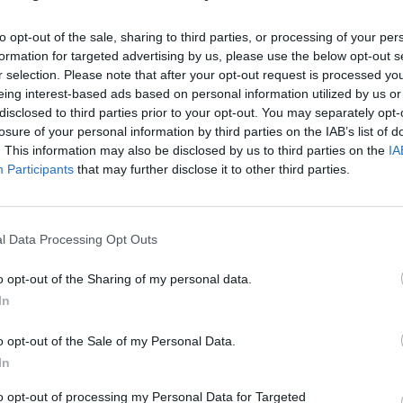
na którym mieści się obecnie restauracja McDonald’s, jest w wie
to opt-out of the sale, sharing to third parties, or processing of your per
formation for targeted advertising by us, please use the below opt-out s
niu firmy Auto Fus Group. Spółka planuje otwarcie w tym miejscu
r selection. Please note that after your opt-out request is processed y
dowego premium wraz z zapleczem serwisowym. To diametralna
eing interest-based ads based on personal information utilized by us or
zenia tego miejsca, które przez lata kojarzyło się mieszkańcom War
disclosed to third parties prior to your opt-out. You may separately opt-
ącym głównie z fast foodem.
losure of your personal information by third parties on the IAB’s list of
. This information may also be disclosed by us to third parties on the
IA
Participants
that may further disclose it to other third parties.
l Data Processing Opt Outs
ad
o opt-out of the Sharing of my personal data.
In
o opt-out of the Sale of my Personal Data.
In
to opt-out of processing my Personal Data for Targeted