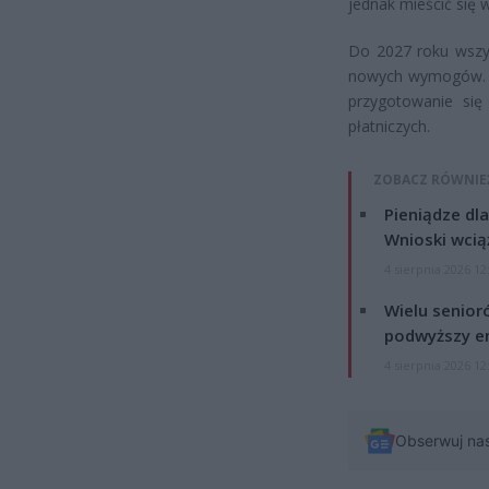
jednak mieścić się 
Do 2027 roku wszy
nowych wymogów. T
przygotowanie si
płatniczych.
ZOBACZ RÓWNIE
Pieniądze dla
Wnioski wcią
4 sierpnia 2026 12
Wielu senior
podwyższy e
4 sierpnia 2026 12
Obserwuj na