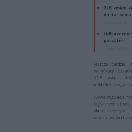
ZUS zmieni w
dostać senio
7 sierpnia 2026 13
Lidl przeceni
początek
4 sierpnia 2026 16
Jeszcze bardziej
weryfikacji tożsam
12,8 tysiąca zł
dokładniejszego sp
Nowe regulacje maj
Ograniczenia będą 
skuteczniejszym
anonimowości trans