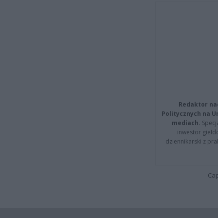
Redaktor na
Politycznych na 
mediach.
Specja
inwestor giełd
dziennikarski z pr
Cap