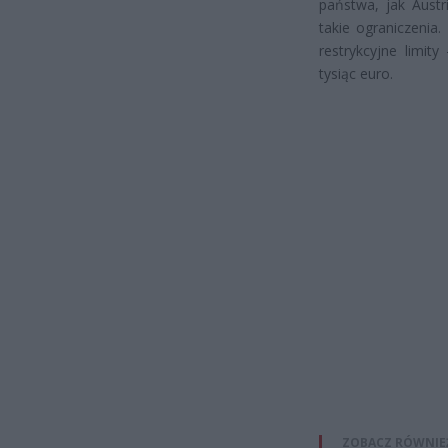
państwa, jak Aust
takie ograniczenia.
restrykcyjne limit
tysiąc euro.
ZOBACZ RÓWNIE