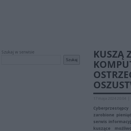
KUSZĄ 
Szukaj w serwisie
Szukaj
KOMPUT
OSTRZE
OSZUST
17 maja 2024 20:04
|
Cyberprzestępcy
zarobione pienią
serwis informacy
kuszące możliw