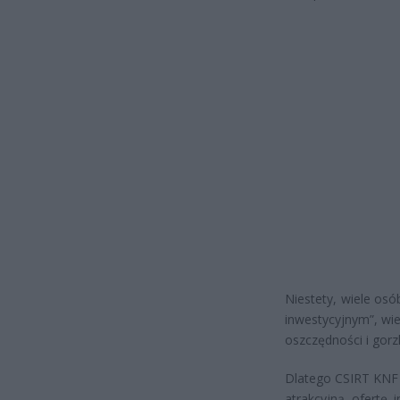
Niestety, wiele os
inwestycyjnym”, wie
oszczędności i gorz
Dlatego CSIRT KNF a
atrakcyjną ofertę i