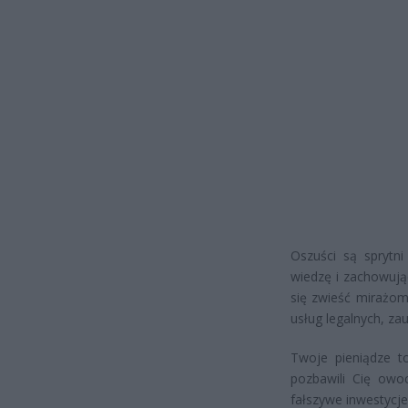
Oszuści są sprytn
wiedzę i zachowują
się zwieść mirażom
usług legalnych, zau
Twoje pieniądze to
pozbawili Cię owo
fałszywe inwestycje