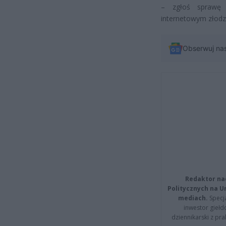
– zgłoś sprawę
internetowym złodz
Obserwuj na
Redaktor na
Politycznych na 
mediach.
Specja
inwestor giełd
dziennikarski z pr