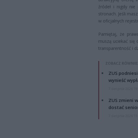
źródeł i nigdy ni
stronach. Jeśli mas
w oficjalnych rejes
Pamiętaj, że praw
muszą uciekać się 
transparentność i d
ZOBACZ RÓWNIE
ZUS podniesie
wynieść wypł
7 sierpnia 2026 19
ZUS zmieni w
dostać senio
7 sierpnia 2026 13