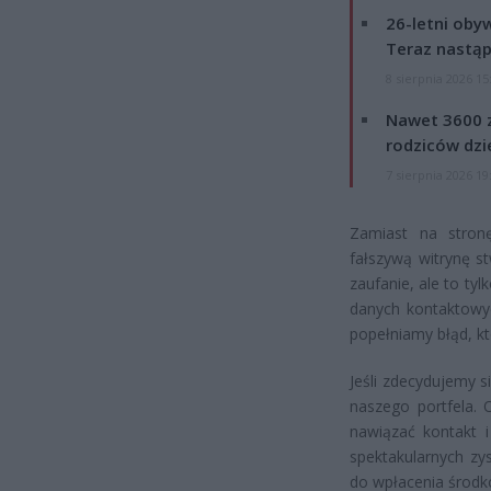
26-letni obyw
Teraz nastąp
8 sierpnia 2026 15
Nawet 3600 z
rodziców dzie
7 sierpnia 2026 19
Zamiast na stron
fałszywą witrynę s
zaufanie, ale to tyl
danych kontaktowyc
popełniamy błąd, k
Jeśli zdecydujemy 
naszego portfela. 
nawiązać kontakt 
spektakularnych zy
do wpłacenia środk