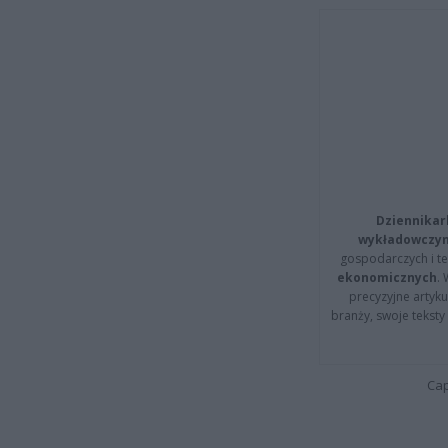
Dziennikar
wykładowczyn
gospodarczych i t
ekonomicznych
.
precyzyjne artyku
branży, swoje tekst
Cap