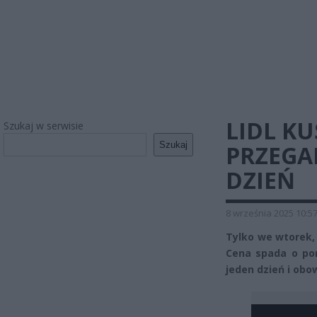
LIDL K
Szukaj w serwisie
Szukaj
PRZEGAP
DZIEŃ
8 września 2025 10:5
Tylko we wtorek, 
Cena spada o pon
jeden dzień i obow