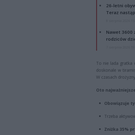
26-letni obyw
Teraz nastąp
8 sierpnia 2026 15
Nawet 3600 z
rodziców dzie
7 sierpnia 2026 19
To nie lada gratk
doskonale w tirami
W czasach drożyzny
Oto najważniejsze
Obowiązuje ty
Trzeba aktywowa
Zniżka 35% p