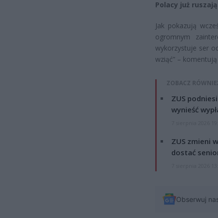
Polacy już rusza
Jak pokazują wcześ
ogromnym zainter
wykorzystuje ser o
wziąć” – komentują 
ZOBACZ RÓWNIE
ZUS podniesie
wynieść wypł
7 sierpnia 2026 19
ZUS zmieni w
dostać senio
7 sierpnia 2026 13
Obserwuj na