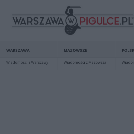
WARSZAWA
MAZOWSZE
POLSK
Wiadomości z Warszawy
Wiadomości z Mazowsza
Wiadomo