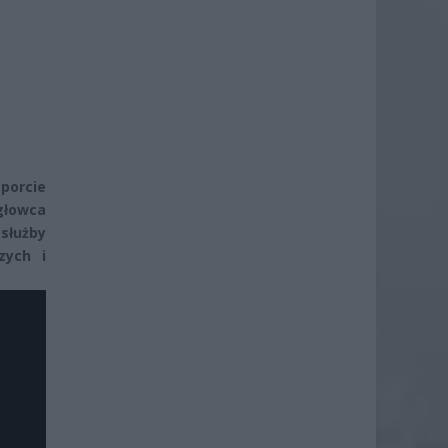
 porcie
głowca
 służby
zych i