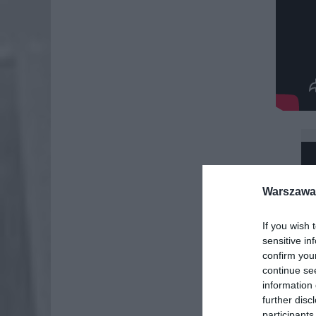
Warszawa 
If you wish 
sensitive in
confirm you
continue se
information 
further disc
participants