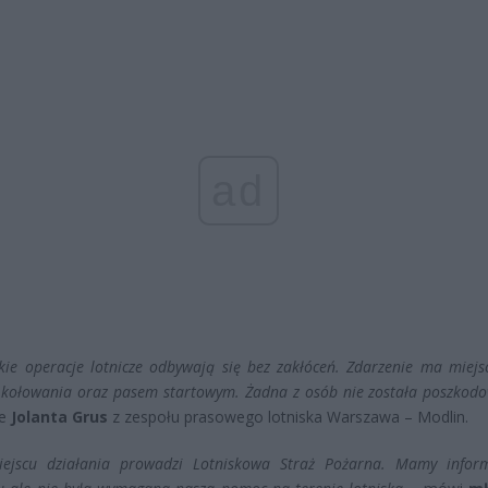
ad
kie operacje lotnicze odbywają się bez zakłóceń. Zdarzenie ma miejs
kołowania oraz pasem startowym. Żadna z osób nie została poszko
je
Jolanta Grus
z zespołu prasowego lotniska Warszawa – Modlin.
jscu działania prowadzi Lotniskowa Straż Pożarna. Mamy infor