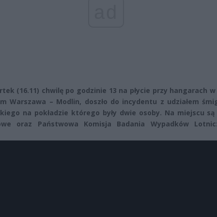
ad
tek (16.11) chwilę po godzinie 13 na płycie przy hangarach w
ym Warszawa – Modlin, doszło do incydentu z udziałem śmi
kkiego na pokładzie którego były dwie osoby. Na miejscu są
kowe oraz Państwowa Komisja Badania Wypadków Lotnic