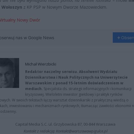
u ale nie była wymagana nasza pomoc na terenie lotniska
– mówi
mł
 Wołoszyn
z KP PSP w Nowym Dworze Mazowieckim.
irtualny Nowy Dwór
bserwuj nas w Google News
Obser
Michał Wierzbicki
Redaktor naczelny serwisu. Absolwent Wydziału
Dziennikarstwa i Nauk Politycznych na Uniwersytecie
Warszawskim z ponad 15-letnim doświadczeniem w
mediach.
Specjalista ds. strategii informacyjnych i komunikacji
kryzysowej. Wieloletni inwestor giełdowy i praktyk rynków
owych. W swoich tekstach łączy warsztat dziennikarski z praktyczną wiedzą o
kach, inwestowaniu i mechanizmach rynkowych, tłumacząc zawiłości ekonomii 
codzienny.
Capital Media S.C. ul. Grzybowska 87, 00-844 Warszawa
Kontakt z redakcją: Kontakt@warszawawpigulce.pl