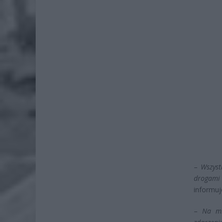
–
Wszyst
drogami 
informu
–
Na mie