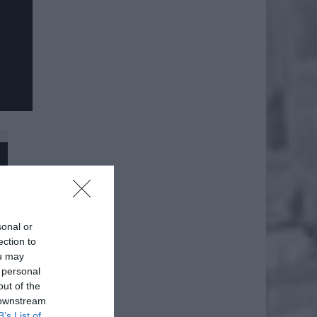
sonal or
ection to
ou may
 personal
out of the
 downstream
B’s List of