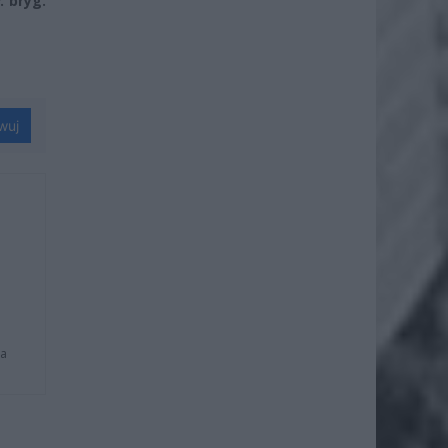
. bryg.
wuj
na