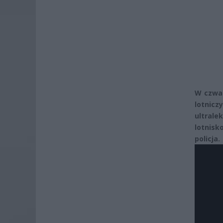
W czwar
lotnicz
ultrale
lotnis
policja.