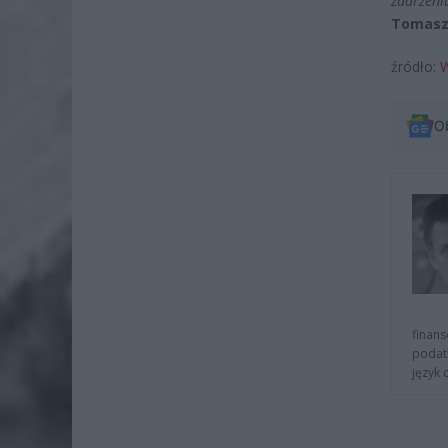
zdarzeni
Tomasz
źródło:
W
O
finans
podat
język 