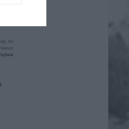
ia oraz
 doszło
lizować
soby. Na
również
 Sylwia
ż.