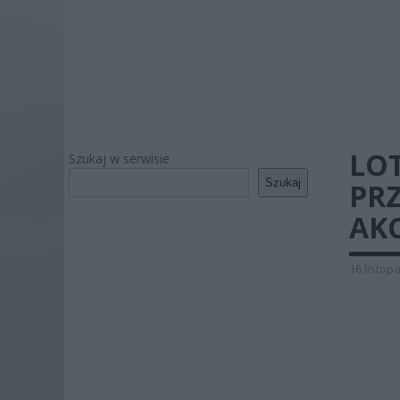
LO
Szukaj w serwisie
Szukaj
PR
AKC
16 listop