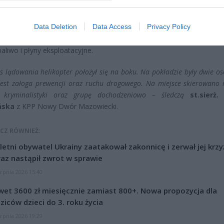
y z Lotniskowej Straży Pożarnej zabezpieczyli miejsce zdarzen
Data Deletion
Data Access
Privacy Policy
ili czy osoby lecące śmigłowcem nie potrzebują pomocy. Ponieważ
ku paliwa, zadaniem lotniskowych strażaków było również zneutra
paliwo i płyny eksploatacyjne.
s lądowania helikopter położył się na boku. Na pokładzie były dwie o
jest załoga prewencji oraz ruchu drogowego. Na miejsce skierowano 
a kryminalistyki oraz grupę dochodzeniowo – śledczą
st.sierż.
ńska
z KPP Nowy Dwór Mazowiecki.
CZ RÓWNIEŻ:
letni obywatel Ukrainy zaatakował zakonnicę i zerwał jej krzy
az nastąpił zwrot w sprawie
erpnia 2026 15:40
et 3600 zł miesięcznie zamiast 800+. Nowa propozycja dla
ziców dzieci do 3. roku życia
erpnia 2026 19:29