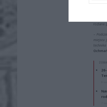
Strażac
sprawdz
do wycie
rozlane 
–
Podcza
miejscu 
technik
Ochma
ZOBA
26-
Ter
8 si
Naw
rod
7 si