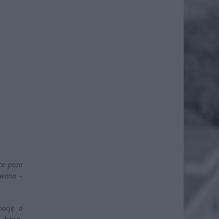
ce poza
dowana
–
mację o