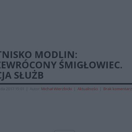
TNISKO MODLIN:
ZEWRÓCONY ŚMIGŁOWIEC.
JA SŁUŻB
ada 2017 15:01
|
Autor:
Michał Wierzbicki
|
Aktualności
|
Brak komentar