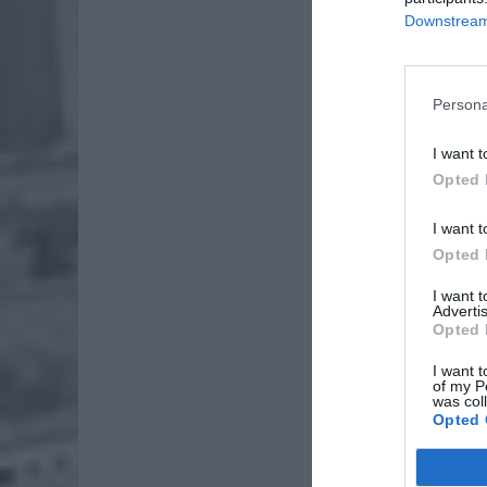
Downstream 
Persona
I want t
Opted 
I want t
Opted 
I want 
Advertis
Opted 
I want t
of my P
was col
Opted 
Dod