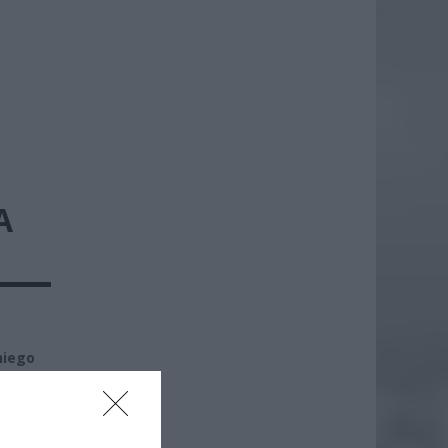
A
niego