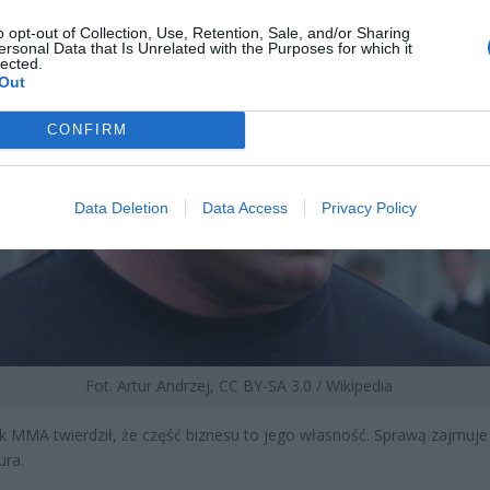
o opt-out of Collection, Use, Retention, Sale, and/or Sharing
ersonal Data that Is Unrelated with the Purposes for which it
lected.
Out
CONFIRM
Data Deletion
Data Access
Privacy Policy
Fot. Artur Andrzej, CC BY-SA 3.0 / Wikipedia
 MMA twierdził, że część biznesu to jego własność. Sprawą zajmuje 
ura.