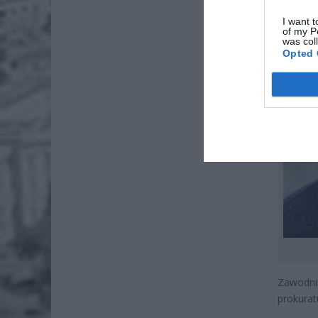
I want t
of my P
was col
Opted 
Zawodnik
prokurat