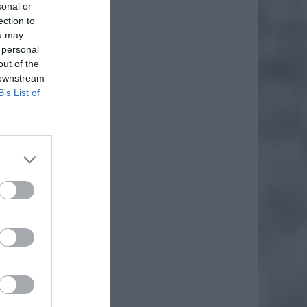
sonal or
ection to
ou may
 personal
out of the
 downstream
B’s List of
daj