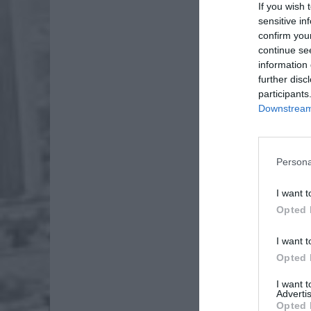
If you wish 
sensitive in
confirm you
continue se
information 
further disc
participants
Downstream 
Persona
I want t
Opted 
I want t
Opted 
Dod
I want 
Advertis
Opted 