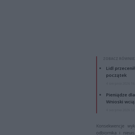
ZOBACZ RÓWNIE
Lidl przeceni
początek
4 sierpnia 2026 16
Pieniądze dla
Wnioski wcią
4 sierpnia 2026 12
Konsekwencje wykr
odbiornika i nieu