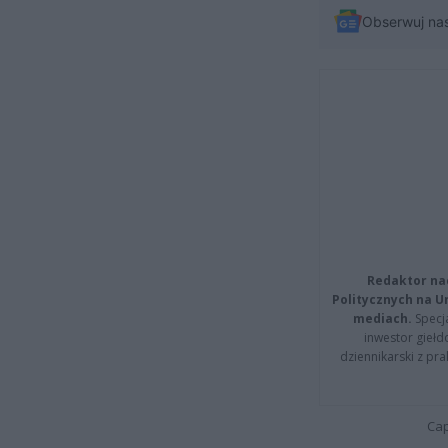
Obserwuj na
Redaktor na
Politycznych na 
mediach.
Specja
inwestor giełd
dziennikarski z pr
Cap