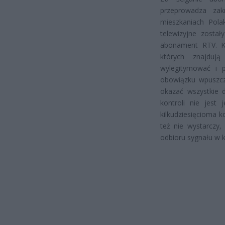
przeprowadza za
mieszkaniach Pola
telewizyjne został
abonament RTV. K
których znajdują
wylegitymować i 
obowiązku wpuszcza
okazać wszystkie 
kontroli nie jest
kilkudziesięcioma k
też nie wystarczy
odbioru sygnału w k