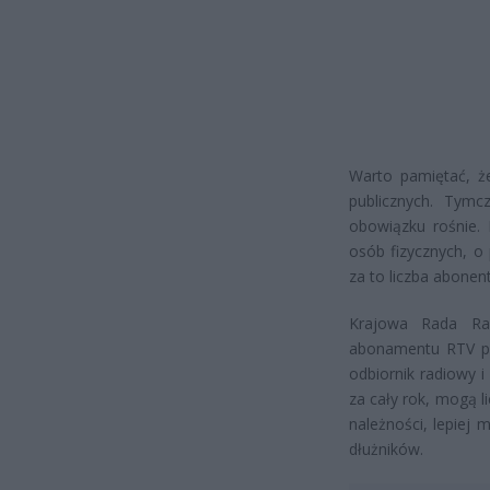
Warto pamiętać, ż
publicznych. Tymc
obowiązku rośnie.
osób fizycznych, o 
za to liczba abonen
Krajowa Rada Rad
abonamentu RTV po
odbiornik radiowy i
za cały rok, mogą l
należności, lepiej 
dłużników.