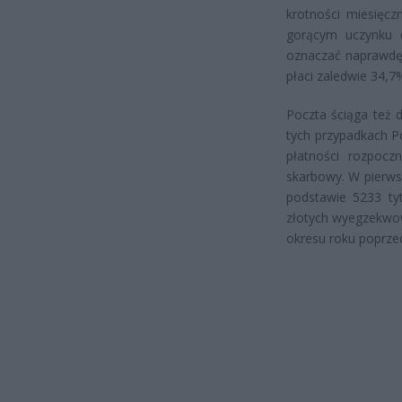
krotności miesięcz
gorącym uczynku d
oznaczać naprawdę
płaci zaledwie 34,
Poczta ściąga też d
tych przypadkach P
płatności rozpocz
skarbowy. W pierws
podstawie 5233 ty
złotych wyegzekwow
okresu roku poprze