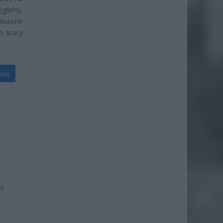
gielny,
włożone
 stacji
wuj
na