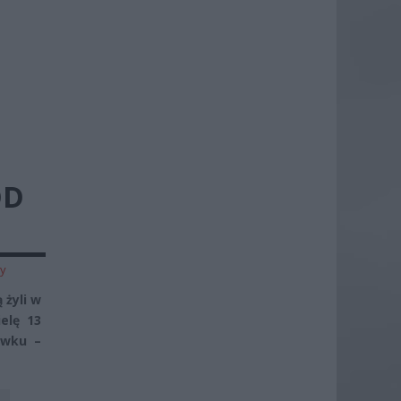
OD
zy
 żyli w
elę 13
ówku –