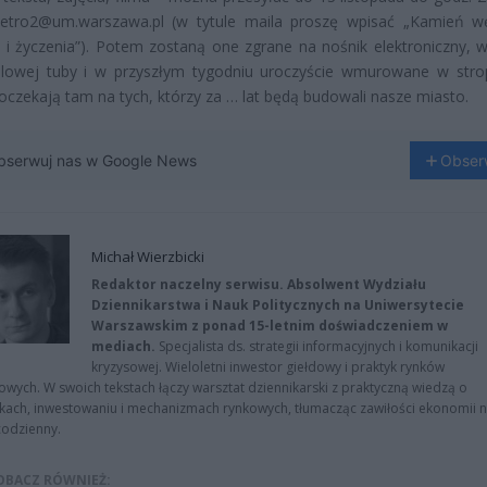
etro2@um.warszawa.pl (w tytule maila proszę wpisać „Kamień wę
i życzenia”). Potem zostaną one zgrane na nośnik elektroniczny, 
lowej tuby i w przyszłym tygodniu uroczyście wmurowane w strop
oczekają tam na tych, którzy za … lat będą budowali nasze miasto.
bserwuj nas w Google News
Obser
Michał Wierzbicki
Redaktor naczelny serwisu. Absolwent Wydziału
Dziennikarstwa i Nauk Politycznych na Uniwersytecie
Warszawskim z ponad 15-letnim doświadczeniem w
mediach.
Specjalista ds. strategii informacyjnych i komunikacji
kryzysowej. Wieloletni inwestor giełdowy i praktyk rynków
owych. W swoich tekstach łączy warsztat dziennikarski z praktyczną wiedzą o
kach, inwestowaniu i mechanizmach rynkowych, tłumacząc zawiłości ekonomii 
codzienny.
OBACZ RÓWNIEŻ: