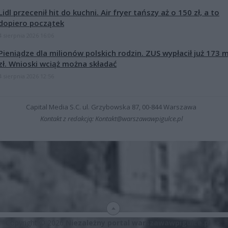
Lidl przecenił hit do kuchni. Air fryer tańszy aż o 150 zł, a to
dopiero początek
4 sierpnia 2026 16:06
Pieniądze dla milionów polskich rodzin. ZUS wypłacił już 173 
zł. Wnioski wciąż można składać
4 sierpnia 2026 12:56
Capital Media S.C. ul. Grzybowska 87, 00-844 Warszawa
Kontakt z redakcją: Kontakt@warszawawpigulce.pl
Copyright © 2026
Niezależny portal warszawawpigulce.pl
∗