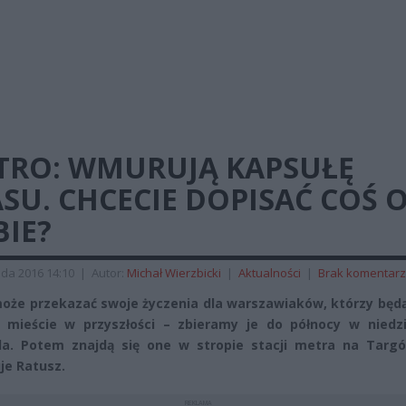
TRO: WMURUJĄ KAPSUŁĘ
SU. CHCECIE DOPISAĆ COŚ 
BIE?
ada 2016 14:10
|
Autor:
Michał Wierzbicki
|
Aktualności
|
Brak komentar
oże przekazać swoje życzenia dla warszawiaków, którzy będą
mieście w przyszłości – zbieramy je do północy w niedzi
da. Potem znajdą się one w stropie stacji metra na Targ
je Ratusz.
REKLAMA