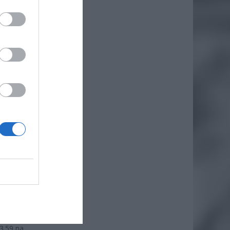
z z nim
owolnej
3.59 na