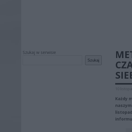
ME
Szukaj w serwisie
Szukaj
CZA
SIE
10 listop
Każdy m
naszym 
listopa
informu