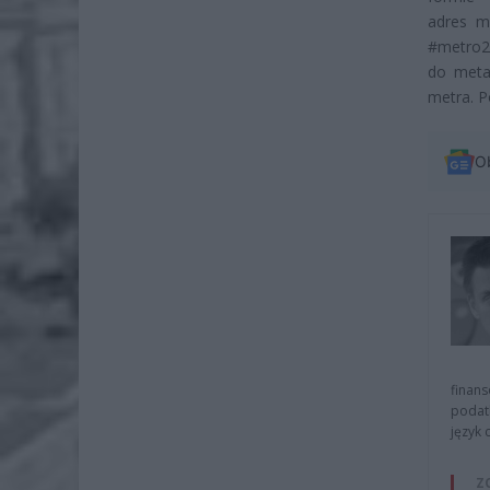
adres m
#metro2 
do meta
metra. P
O
finans
podat
język 
Z