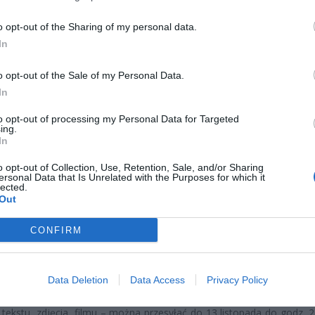
o opt-out of the Sharing of my personal data.
In
o opt-out of the Sale of my Personal Data.
In
to opt-out of processing my Personal Data for Targeted
ing.
In
o opt-out of Collection, Use, Retention, Sale, and/or Sharing
ersonal Data that Is Unrelated with the Purposes for which it
lected.
Out
CONFIRM
Fot. Warszawa w Pigułce
rukcję stacji Trocka wmurowany zostanie kamień węgielny a wra
Data Deletion
Data Access
Privacy Policy
nie dla potomnych od warszawiaków z XXI wieku. Życzenia w d
 tekstu, zdjęcia, filmu – można przesyłać do 13 listopada do godz. 2