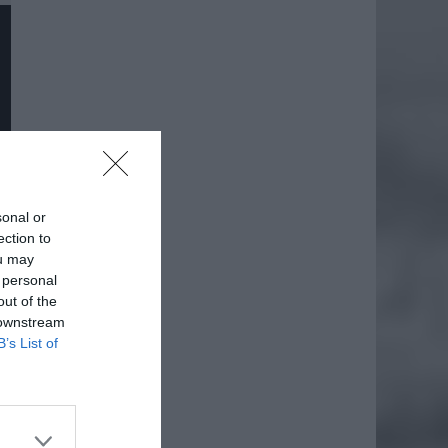
sonal or
ection to
ou may
 personal
out of the
 downstream
B’s List of
daj