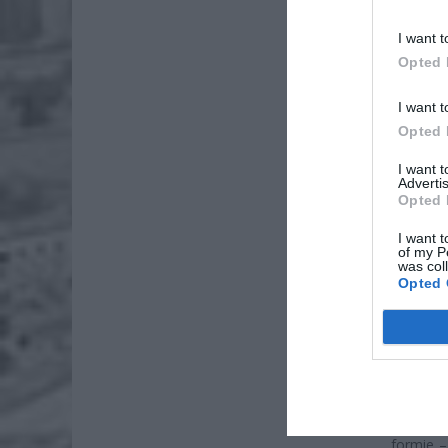
I want t
Opted 
I want t
Opted 
I want 
Advertis
Opted 
I want t
of my P
was col
Opted 
W konst
przesła
formie –