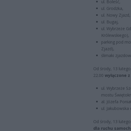
ul. Boleść,
ul. Grodzka,
ul. Nowy Zjazd,
ul. Bugaj,
ul. Wybrzeże Gd
Królewskiego),
parking pod mo
Zjazd),
ślimaki zjazdo
Od środy, 13 lutego
22.00
wyłączone z
ul. Wybrzeże S
mostu Świętokr
al. Józefa Poni
ul. Jakubowska 
Od środy, 13 lutego
dla ruchu samoch