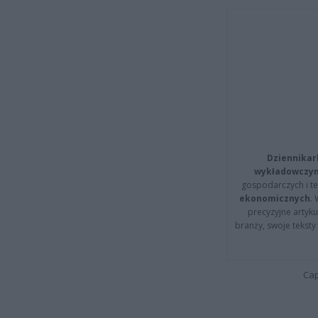
Dziennikar
wykładowczyn
gospodarczych i t
ekonomicznych
.
precyzyjne artyku
branży, swoje tekst
Cap