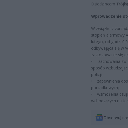
Dziedzińcem Trójką
Wprowadzenie st
W związku z zarzą
stopień alarmowy A
lutego, od godz. 0.0
odbywająca się w W
zastosowanie się do
• zachowania zwię
sposób wzbudzający
policji;
• zapewnienia dost
porządkowych;
• wzmożenia czujn
wchodzących na ter
Obserwuj na