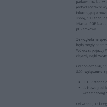
parkowaniu. Na wie
(dotyczący także wy
informującą o możl
środę, 13 lutego, o
Miasta i PGE Narod
pl. Zamkowy.
Ze względu na specy
będą mogły operacyj
Wówczas pojazdy W
objazdy najbliższym
Od poniedziałku, 11
8.00,
wyłączone z
ul. E. Plater n
ul. Nowogrodzka
wraz z parkingi
Od wtorku, 12 luteg