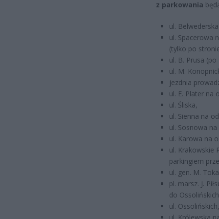
z parkowania
będą
ul. Belwedersk
ul. Spacerowa 
(tylko po stroni
ul. B. Prusa (po
ul. M. Konopnick
jezdnia prowadzą
ul. E. Plater na 
ul. Śliska,
ul. Sienna na o
ul. Sosnowa na 
ul. Karowa na 
ul. Krakowskie 
parkingiem prz
ul. gen. M. Tok
pl. marsz. J. P
do Ossolińskich
ul. Ossolińskich
ul. Królewska 