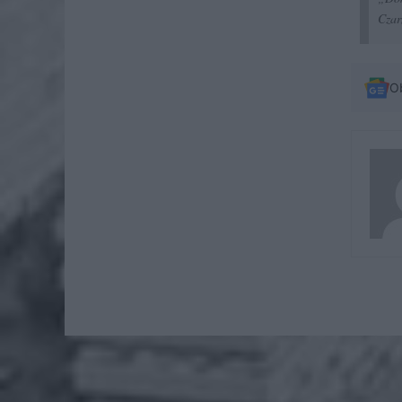
Czar
O