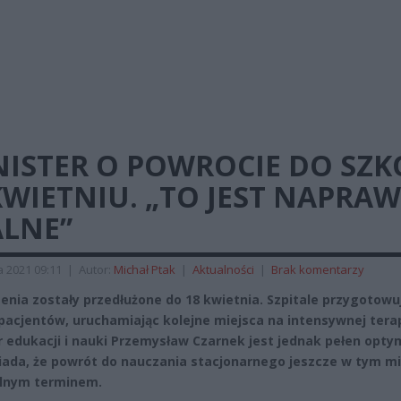
NISTER O POWROCIE DO SZK
WIETNIU. „TO JEST NAPRA
ALNE”
a 2021 09:11
|
Autor:
Michał Ptak
|
Aktualności
|
Brak komentarzy
enia zostały przedłużone do 18 kwietnia. Szpitale przygotowuj
 pacjentów, uruchamiając kolejne miejsca na intensywnej terap
r edukacji i nauki Przemysław Czarnek jest jednak pełen opt
iada, że powrót do nauczania stacjonarnego jeszcze w tym m
alnym terminem.