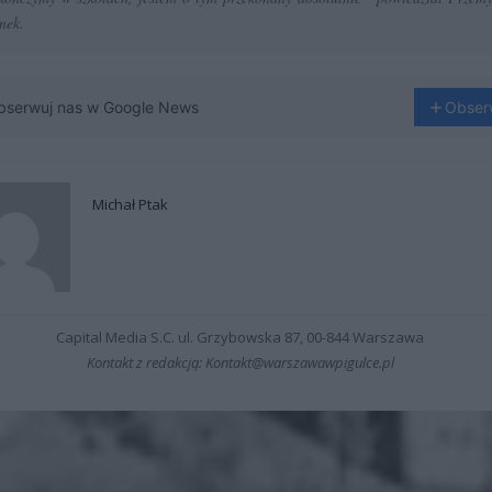
nek.
bserwuj nas w Google News
Obser
Michał Ptak
Capital Media S.C. ul. Grzybowska 87, 00-844 Warszawa
Kontakt z redakcją: Kontakt@warszawawpigulce.pl