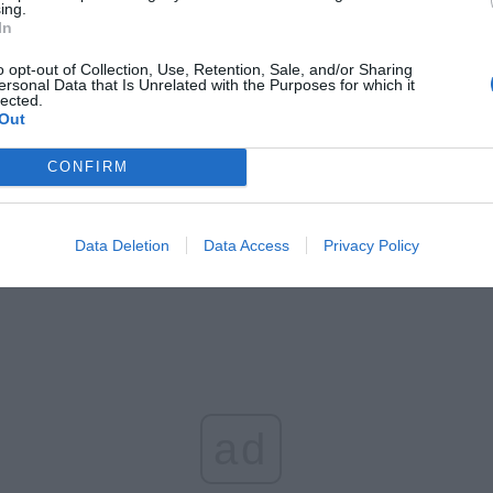
ing.
In
CZ RÓWNIEŻ:
o opt-out of Collection, Use, Retention, Sale, and/or Sharing
et 3600 zł miesięcznie zamiast 800+. Nowa propozycja dla
ersonal Data that Is Unrelated with the Purposes for which it
lected.
ziców dzieci do 3. roku życia
Out
erpnia 2026 19:29
CONFIRM
 podniesie próg 500 plus dla seniorów. Policzyliśmy, ile może
ieść wypłata przy emeryturze od 2200 do 2700 zł
erpnia 2026 19:14
Data Deletion
Data Access
Privacy Policy
ad