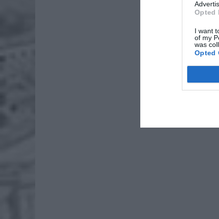
Advertis
Opted 
ZOBA
I want t
Naw
of my P
was col
rod
Opted 
7 si
ZUS
wyn
7 si