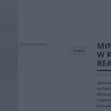
MI
Szukaj w serwisie
Szukaj
W K
RE
8 kwietni
Obostrz
na falę
Ministe
i zapow
jest re