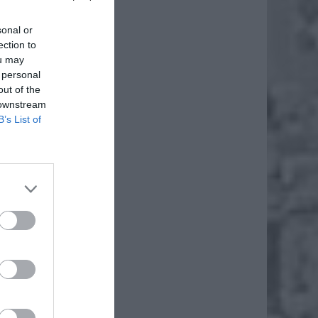
sonal or
ection to
ou may
 personal
out of the
 downstream
B’s List of
m Radio