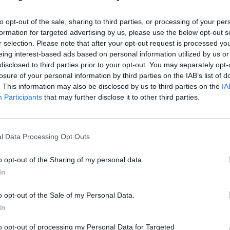
to opt-out of the sale, sharing to third parties, or processing of your per
formation for targeted advertising by us, please use the below opt-out s
r selection. Please note that after your opt-out request is processed y
eing interest-based ads based on personal information utilized by us or
disclosed to third parties prior to your opt-out. You may separately opt-
losure of your personal information by third parties on the IAB’s list of
. This information may also be disclosed by us to third parties on the
IA
Participants
that may further disclose it to other third parties.
l Data Processing Opt Outs
o opt-out of the Sharing of my personal data.
In
Fot. Shutterstock
o opt-out of the Sale of my Personal Data.
In
 edukacji i nauki Przemysław Czarnek w porannej rozmowie w Polski
to opt-out of processing my Personal Data for Targeted
dział o planach powrotu uczniów do szkół.