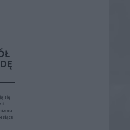
ÓŁ
WDĘ
ą się
ii.
ymizmu
iesiącu