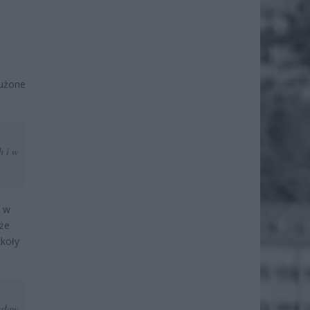
łużone
h i w
e w
 że
zkoły
ysław