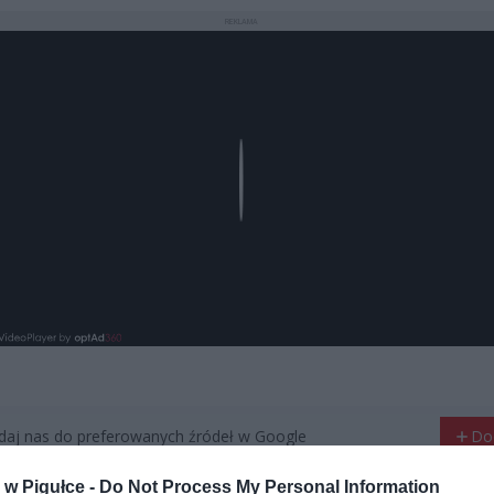
REKLAMA
Play
aj nas do preferowanych źródeł w Google
Do
w Pigułce -
Do Not Process My Personal Information