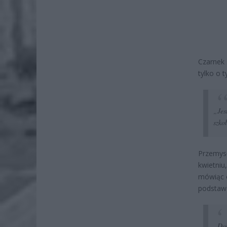
Czarnek 
tylko o t
„Jes
szk
Przemysł
kwietniu,
mówiąc o
podstawo
„Dok