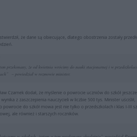
stwierdził, że dane są obiecujące, dlatego obostrzenia zostały przed
ydzień.
tem przekonany, że od kwietnia wrócimy do nauki stacjonarnej i w przedszkolac
ołach”
– powiedział w rozmowie minister.
aw Czarnek dodał, że myślenie o powrocie uczniów do szkół jeszcz
 wynika z zaszczepienia nauczycieli w liczbie 500 tys. Minister uściślił,
 powrocie do szkół mowa jest nie tylko o przedszkolach i klas I-III s
wej, ale również i starszych roczników.
ończymy w szkołach, jestem o tym przekonany absolutnie”
powiedział Przem