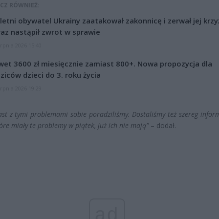
CZ RÓWNIEŻ:
letni obywatel Ukrainy zaatakował zakonnicę i zerwał jej krzy
az nastąpił zwrot w sprawie
erpnia 2026 15:40
et 3600 zł miesięcznie zamiast 800+. Nowa propozycja dla
ziców dzieci do 3. roku życia
erpnia 2026 19:29
st z tymi problemami sobie poradziliśmy. Dostaliśmy też szereg inform
óre miały te problemy w piątek, już ich nie mają”
– dodał.
ad