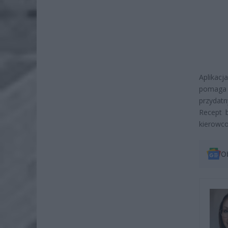
Aplikacj
pomaga 
przydatn
Recept 
kierowco
O