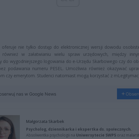
a oferuje nie tylko dostęp do elektronicznej wersji dowodu osobist
również w załatwianiu wielu spraw urzędowych, między innym
y do wygodniejszego logowania do e-Urzędu Skarbowego czy do obs
bez podawania numeru PESEL. Umożliwia również okazywać upra
m czy emerytom. Studenci natomiast mogą korzystać z mLegitymacj
bserwuj nas w Google News
Obser
Małgorzata Skarbek
Psycholog, dziennikarka i ekspertka ds. społecznych.
Absolwentka psychologii na
Uniwersytecie SWPS
oraz malarst