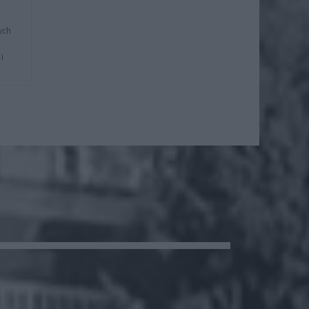
ych
i