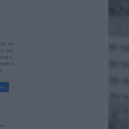
ego ale
i jest
ługi e-
wnienia
i.
wuj
wa i