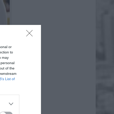
sonal or
ection to
ou may
 personal
out of the
 downstream
B’s List of
kuje na
orzenia
kowego