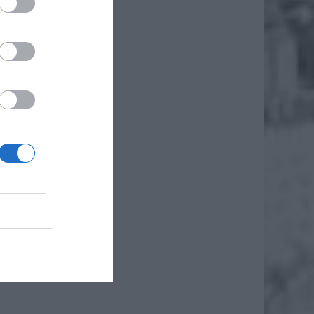
00 tys.
urośnie
i mogły