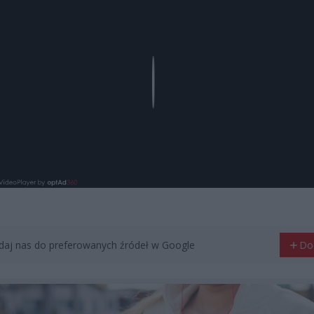
Play
aj nas do preferowanych źródeł w Google
Do