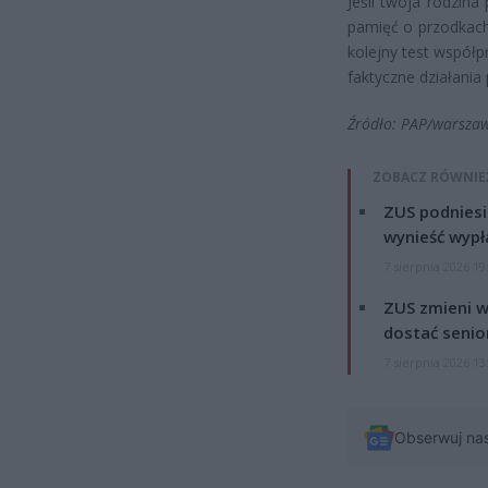
Jeśli twoja rodzin
pamięć o przodkach
kolejny test współp
faktyczne działania 
Źródło: PAP/warsza
ZOBACZ RÓWNIE
ZUS podniesie
wynieść wypł
7 sierpnia 2026 19
ZUS zmieni w
dostać senio
7 sierpnia 2026 13
Obserwuj na