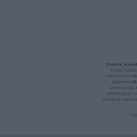
Prawnik, menedż
Prawa i Adminis
menedżerskich
E
dyplomem
SG
samorządowy, kt
najtrudniejszymi t
inteligencji, wyjaś
Cap