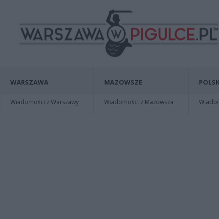
WARSZAWA
MAZOWSZE
POLSK
Wiadomości z Warszawy
Wiadomości z Mazowsza
Wiadomo