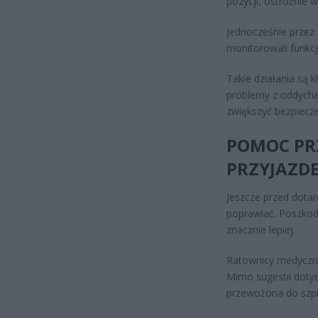
pozycji, ostrożnie w
Jednocześnie przez
monitorowali funkc
Takie działania są
problemy z oddycha
zwiększyć bezpiecz
POMOC PRZ
PRZYJAZD
Jeszcze przed dota
poprawiać. Poszkod
znacznie lepiej.
Ratownicy medyczni 
Mimo sugestii dotyc
przewożona do szpi