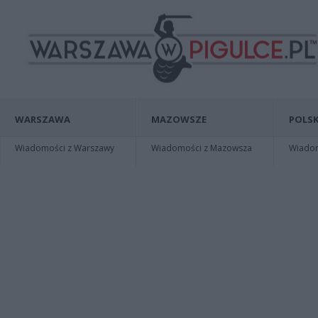
WARSZAWA
MAZOWSZE
POLSK
Wiadomości z Warszawy
Wiadomości z Mazowsza
Wiadomo