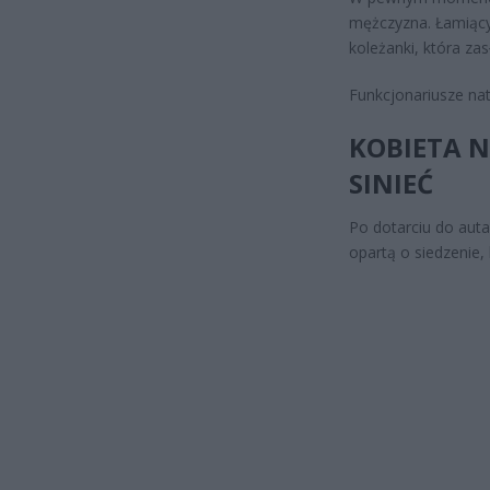
mężczyzna. Łamiący
koleżanki, która za
Funkcjonariusze nat
KOBIETA N
SINIEĆ
Po dotarciu do auta
opartą o siedzenie,