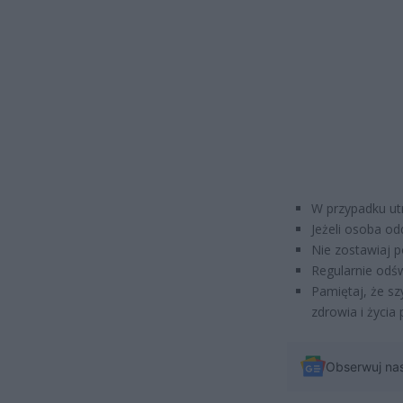
W przypadku ut
Jeżeli osoba od
Nie zostawiaj 
Regularnie odś
Pamiętaj, że s
zdrowia i życi
Obserwuj na