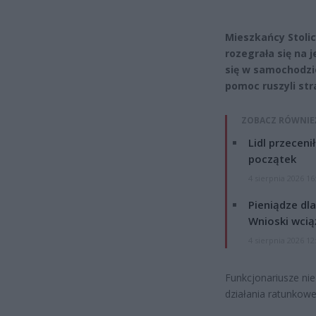
Mieszkańcy Stolic
rozegrała się na 
się w samochodzie
pomoc ruszyli stra
ZOBACZ RÓWNIE
Lidl przeceni
początek
4 sierpnia 2026 16
Pieniądze dla
Wnioski wcią
4 sierpnia 2026 12
Funkcjonariusze nie
działania ratunkowe