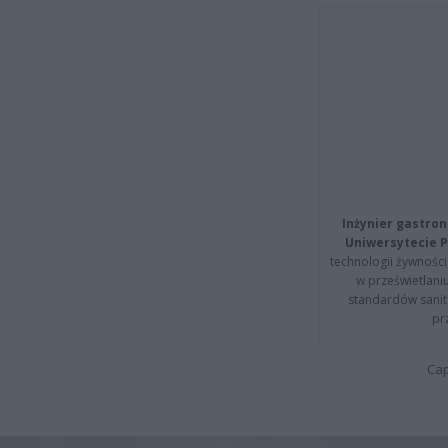
Inżynier gastron
Uniwersytecie P
technologii żywności 
w prześwietlani
standardów sanita
pr
Cap