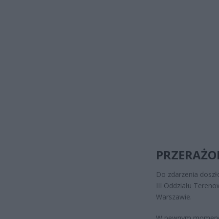
PRZERAŻO
Do zdarzenia doszło
III Oddziału Tereno
Warszawie.
W pewnym momencie