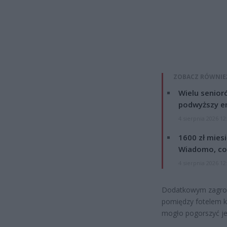
ZOBACZ RÓWNIE
Wielu senior
podwyższy e
4 sierpnia 2026 12
1600 zł mies
Wiadomo, co
4 sierpnia 2026 12
Dodatkowym zagroże
pomiędzy fotelem k
mogło pogorszyć jej