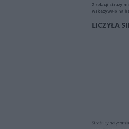
Z relacji straży m
wskazywało na ba
LICZYŁA S
Strażnicy natychmias