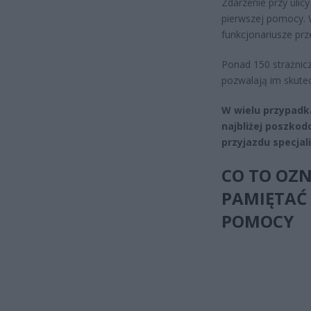
Zdarzenie przy ulic
pierwszej pomocy. 
funkcjonariusze prz
Ponad 150 strażnicz
pozwalają im skutec
W wielu przypadka
najbliżej poszko
przyjazdu specjal
CO TO OZN
PAMIĘTAĆ
POMOCY