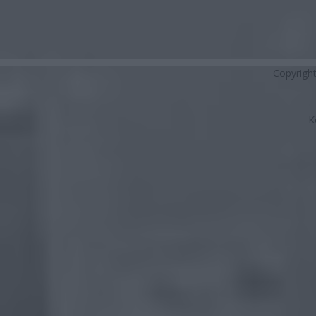
Copyrigh
K