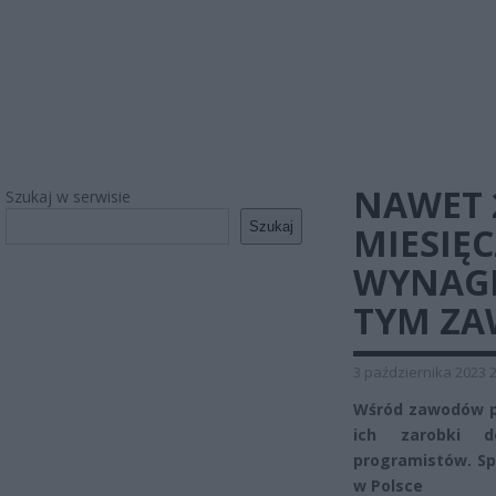
NAWET 
Szukaj w serwisie
Szukaj
MIESIĘC
WYNAGR
TYM ZA
3 października 2023 
Wśród zawodów prz
ich zarobki d
programistów. Spe
w Polsce