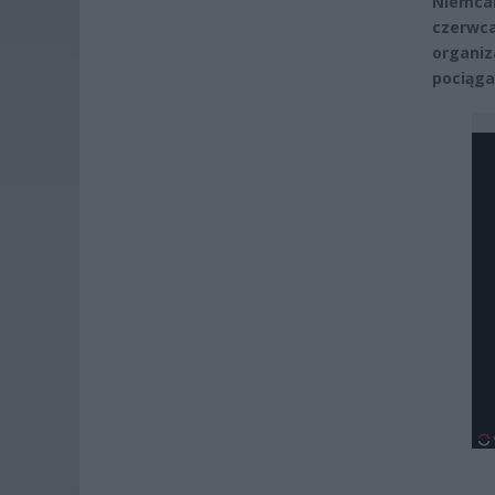
Niemcam
czerwca
organiz
pociąga