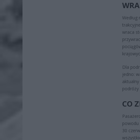
WRAC
Według n
trakcyjn
wraca st
przywra
pociągów
krajowyc
Dla podr
jedno: w
aktualny
podróży 
CO Z
Pasażero
powodu u
30 czerw
wszystki