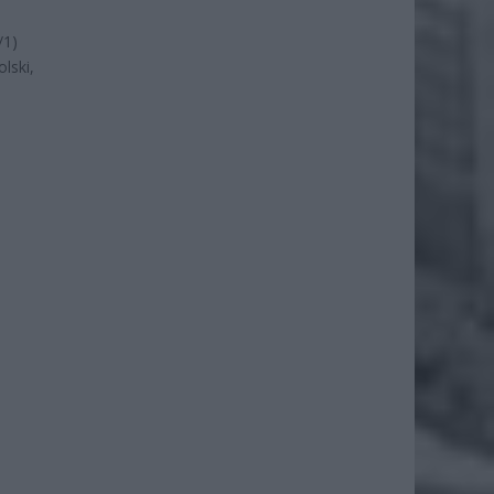
/1)
lski,