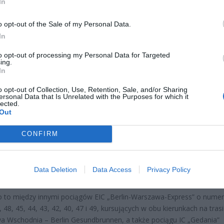
In
o opt-out of the Sale of my Personal Data.
In
to opt-out of processing my Personal Data for Targeted
ing.
In
CZ RÓWNIEŻ:
o opt-out of Collection, Use, Retention, Sale, and/or Sharing
ersonal Data that Is Unrelated with the Purposes for which it
l przecenił hit do kuchni. Air fryer tańszy aż o 150 zł, a to dop
lected.
czątek
Out
erpnia 2026 16:06
CONFIRM
niądze dla milionów polskich rodzin. ZUS wypłacił już 173 mln z
oski wciąż można składać
Data Deletion
Data Access
Privacy Policy
erpnia 2026 12:56
 to między innymi pociągów EIC „Berlin-Warszawa-Express” o nume
 48, 45, 44, 43, 42, 40, 47 i 49, kursujących w obu kierunkach na tras
 Wschodnia – Berlin Gesundbrunnen, a także pociągu IC „Gedania”