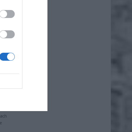
iero
ł.
rach
ie