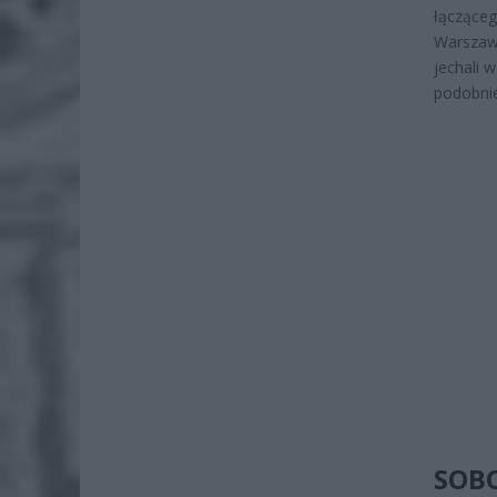
łącząceg
Warszawy
jechali 
podobnie
SOBO