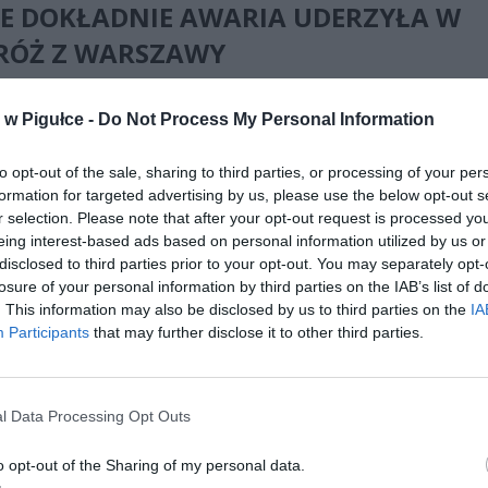
IE DOKŁADNIE AWARIA UDERZYŁA W
RÓŻ Z WARSZAWY
iej odczuwają to pasażerowie relacji Warszawa Wschodnia – Berlin
w Pigułce -
Do Not Process My Personal Information
unnen, czyli słynnego Berlin-Warszawa-Expressu, oraz pociągów na 
 – Poznań – Zielona Góra i Warszawa/Lublin – Poznań – Zielona
zów Wielkopolski. W szczytowym momencie utrudnień, w piątek i so
to opt-out of the sale, sharing to third parties, or processing of your per
formation for targeted advertising by us, please use the below opt-out s
cie kursów EIC i IC kursujących z Warszawy Wschodniej do Berlina jec
r selection. Please note that after your opt-out request is processed y
drogą przez Kostrzyn, Szczecin Dąbie i Krzyż, z przewidywanym
eing interest-based ads based on personal information utilized by us or
iem rzędu 240 minut. Część połączeń odwołano całkowicie na
disclosed to third parties prior to your opt-out. You may separately opt-
cznym odcinku, zastępując je autobusami.
losure of your personal information by third parties on the IAB’s list of
. This information may also be disclosed by us to third parties on the
IA
Participants
that may further disclose it to other third parties.
l Data Processing Opt Outs
ad
o opt-out of the Sharing of my personal data.