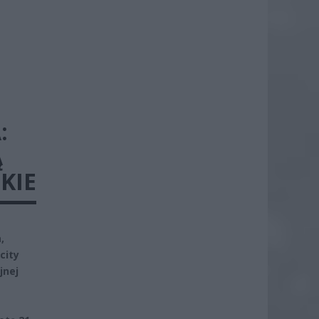
:
Ą
KIE
,
city
jnej