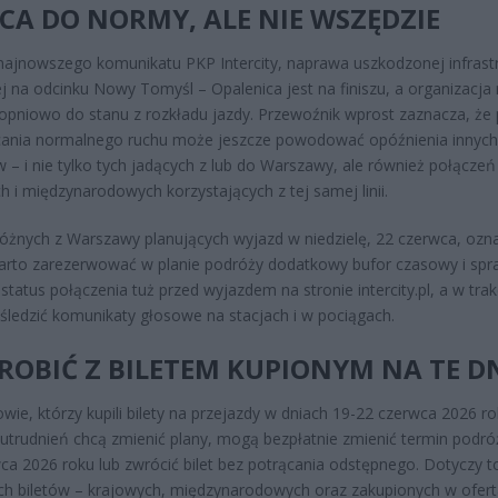
A DO NORMY, ALE NIE WSZĘDZIE
ajnowszego komunikatu PKP Intercity, naprawa uszkodzonej infrast
ej na odcinku Nowy Tomyśl – Opalenica jest na finiszu, a organizacja
opniowo do stanu z rozkładu jazdy. Przewoźnik wprost zaznacza, że
cania normalnego ruchu może jeszcze powodować opóźnienia innych
 – i nie tylko tych jadących z lub do Warszawy, ale również połączeń
h i międzynarodowych korzystających z tej samej linii.
óżnych z Warszawy planujących wyjazd w niedzielę, 22 czerwca, ozn
arto zarezerwować w planie podróży dodatkowy bufor czasowy i spr
 status połączenia tuż przed wyjazdem na stronie intercity.pl, a w trak
śledzić komunikaty głosowe na stacjach i w pociągach.
ROBIĆ Z BILETEM KUPIONYM NA TE D
wie, którzy kupili bilety na przejazdy w dniach 19-22 czerwca 2026 rok
trudnień chcą zmienić plany, mogą bezpłatnie zmienić termin podró
ca 2026 roku lub zwrócić bilet bez potrącania odstępnego. Dotyczy t
ch biletów – krajowych, międzynarodowych oraz zakupionych w ofer