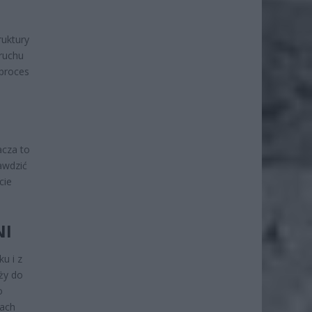
ruktury
 ruchu
 proces
acza to
awdzić
cie
NI
u i z
ży do
o
tach