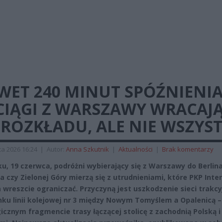
WET 240 MINUT SPÓŹNIENIA
CIĄGI Z WARSZAWY WRACAJ
ROZKŁADU, ALE NIE WSZYST
a 2026 16:24
|
Autor:
Anna Szkutnik
|
Aktualności
|
Brak komentarzy
ku, 19 czerwca, podróżni wybierający się z Warszawy do Berlina
a czy Zielonej Góry mierzą się z utrudnieniami, które PKP Inter
 wreszcie ograniczać. Przyczyną jest uszkodzenie sieci trakcy
nku linii kolejowej nr 3 między Nowym Tomyślem a Opalenicą –
icznym fragmencie trasy łączącej stolicę z zachodnią Polską i