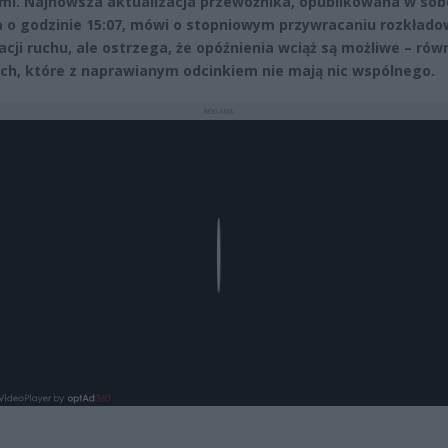
i. Najnowsza aktualizacja przewoźnika, opublikowana w sob
 o godzinie 15:07, mówi o stopniowym przywracaniu rozkłado
acji ruchu, ale ostrzega, że opóźnienia wciąż są możliwe – rów
ch, które z naprawianym odcinkiem nie mają nic wspólnego.
REKLAMA
Play