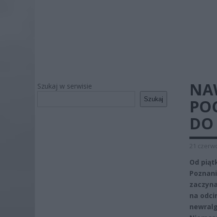
NA
Szukaj w serwisie
Szukaj
PO
DO 
21 czerwc
Od piąt
Poznani
zaczyna
na odci
newralg