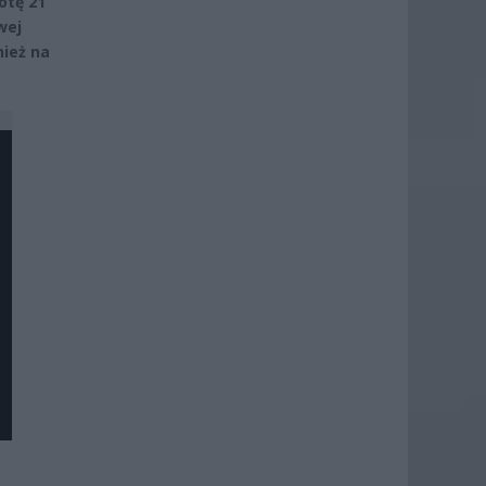
otę 21
wej
nież na