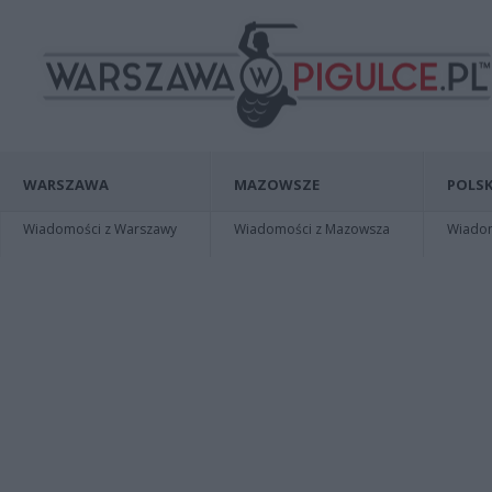
WARSZAWA
MAZOWSZE
POLSK
Wiadomości z Warszawy
Wiadomości z Mazowsza
Wiadomo