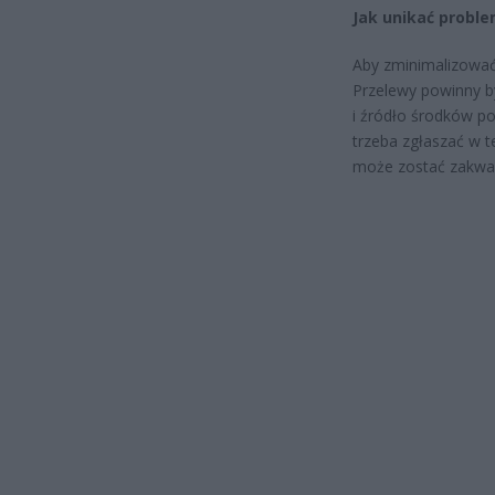
Jak unikać probl
Aby zminimalizować 
Przelewy powinny b
i źródło środków p
trzeba zgłaszać w t
może zostać zakwal