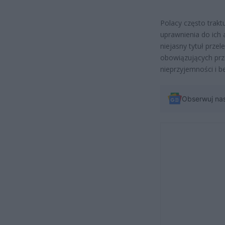
Polacy często trakt
uprawnienia do ich 
niejasny tytuł prz
obowiązujących prze
nieprzyjemności i b
Obserwuj na