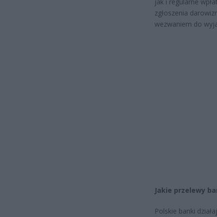
jak i regularne wpł
zgłoszenia darowiz
wezwaniem do wyjaś
Jakie przelewy ba
Polskie banki dział