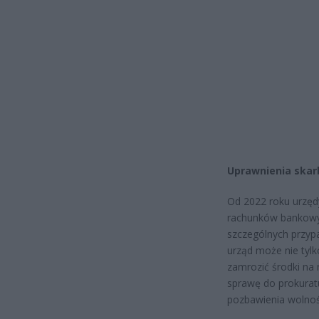
Uprawnienia skar
Od 2022 roku urzęd
rachunków bankowych
szczególnych przypa
urząd może nie tyl
zamrozić środki na
sprawę do prokuratu
pozbawienia wolno