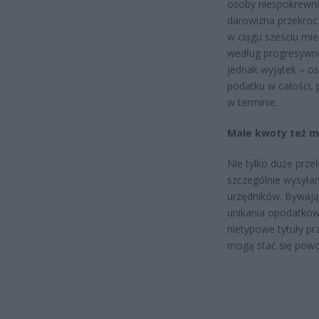
osoby niespokrewnio
darowizna przekroc
w ciągu sześciu mi
według progresywnej
jednak wyjątek – os
podatku w całości,
w terminie.
Małe kwoty też m
Nie tylko duże prze
szczególnie wysyła
urzędników. Bywają
unikania opodatkowa
nietypowe tytuły pr
mogą stać się pow