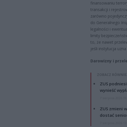
finansowaniu terro
transakcji i rejestr
zarówno pojedynczyc
do Generalnego Insp
legalności i ewent
limity bezpieczeńst
to, że nawet przel
jeśli instytucja uzn
Darowizny i prze
ZOBACZ RÓWNIE
ZUS podniesie
wynieść wypł
7 sierpnia 2026 19
ZUS zmieni w
dostać senio
7 sierpnia 2026 13