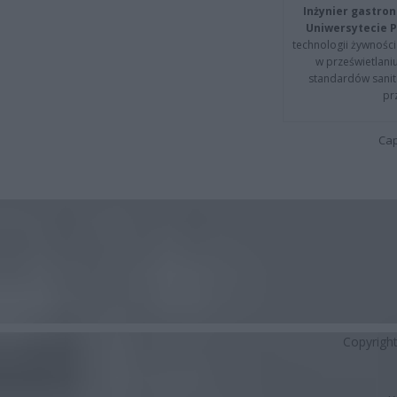
Inżynier gastron
Uniwersytecie P
technologii żywności 
w prześwietlani
standardów sanita
pr
Cap
Copyrigh