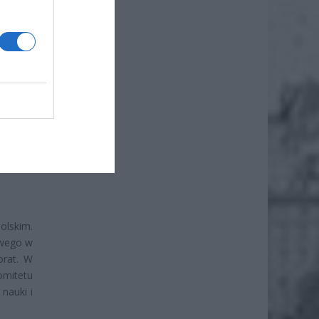
olskim.
owego w
orat. W
omitetu
nauki i