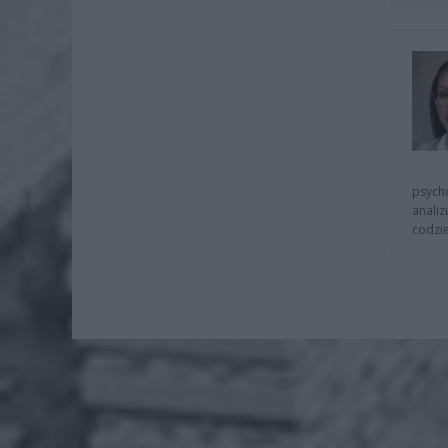
psycho
analiz
codzie