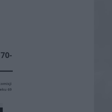
70-
komisji
ieku 69