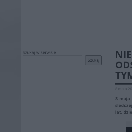
NIE
Szukaj w serwisie
Szukaj
ODS
TY
8 maja 20
8 maja 
śledcze
lat, dz