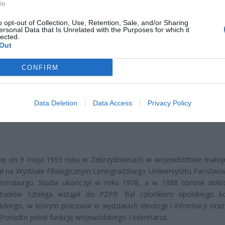
In
o opt-out of Collection, Use, Retention, Sale, and/or Sharing
ersonal Data that Is Unrelated with the Purposes for which it
lected.
Out
CONFIRM
ad
Data Deletion
Data Access
Privacy Policy
 się on 9 maja 1953 roku w Zebrzydowicach w województwie małop
ł na Wydziale Filologicznym Leningradzkiego Uniwersytetu Państw
etersburgu. Studia ukończył w roku 1978, a w 1988 obronił dokt
studiów Szteliga wstąpił do PZPR. Był członkiem opolskiego k
kiego, w którym pracował w wydziałach ideologii i informacji oraz 
 Ponadto pełnił funkcję wojewódzkiego I sekretarza.