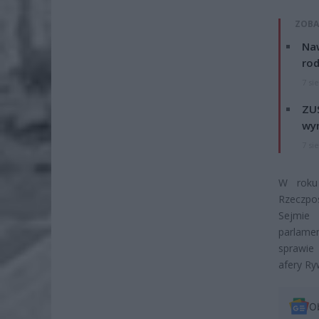
ZOBA
Naw
rod
7 si
ZUS
wyn
7 si
W roku 
Rzeczpos
Sejmie
parlame
sprawie 
afery Ry
O