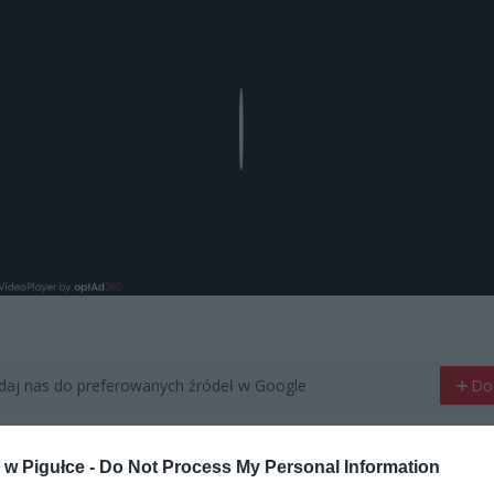
Play
aj nas do preferowanych źródeł w Google
Do
w Pigułce -
Do Not Process My Personal Information