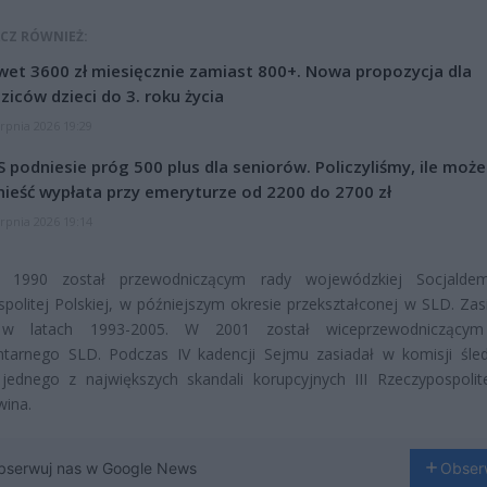
CZ RÓWNIEŻ:
et 3600 zł miesięcznie zamiast 800+. Nowa propozycja dla
ziców dzieci do 3. roku życia
erpnia 2026 19:29
 podniesie próg 500 plus dla seniorów. Policzyliśmy, ile może
ieść wypłata przy emeryturze od 2200 do 2700 zł
erpnia 2026 19:14
1990 został przewodniczącym rady wojewódzkiej Socjaldemo
politej Polskiej, w późniejszym okresie przekształconej w SLD. Zas
 w latach 1993-2005. W 2001 został wiceprzewodniczącym
ntarnego SLD. Podczas IV kadencji Sejmu zasiadał w komisji śle
jednego z największych skandali korupcyjnych III Rzeczypospolite
wina.
bserwuj nas w Google News
Obser