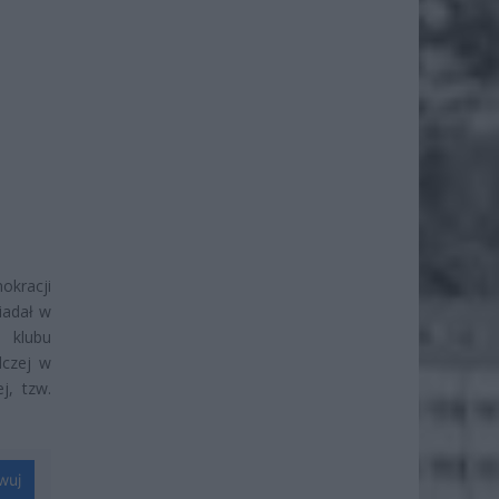
kracji
iadał w
 klubu
dczej w
j, tzw.
wuj