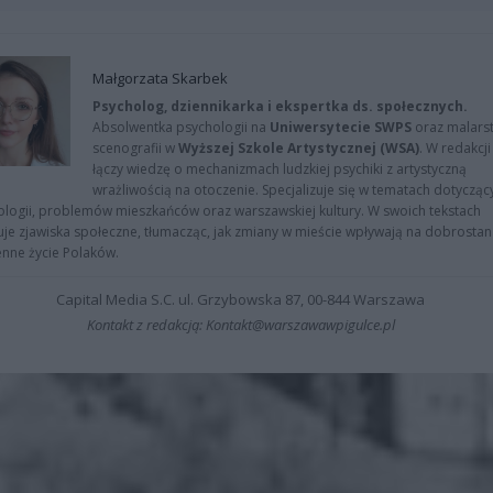
Małgorzata Skarbek
Psycholog, dziennikarka i ekspertka ds. społecznych.
Absolwentka psychologii na
Uniwersytecie SWPS
oraz malarst
scenografii w
Wyższej Szkole Artystycznej (WSA)
. W redakcji
łączy wiedzę o mechanizmach ludzkiej psychiki z artystyczną
wrażliwością na otoczenie. Specjalizuje się w tematach dotycząc
logii, problemów mieszkańców oraz warszawskiej kultury. W swoich tekstach
uje zjawiska społeczne, tłumacząc, jak zmiany w mieście wpływają na dobrostan 
nne życie Polaków.
Capital Media S.C. ul. Grzybowska 87, 00-844 Warszawa
Kontakt z redakcją: Kontakt@warszawawpigulce.pl