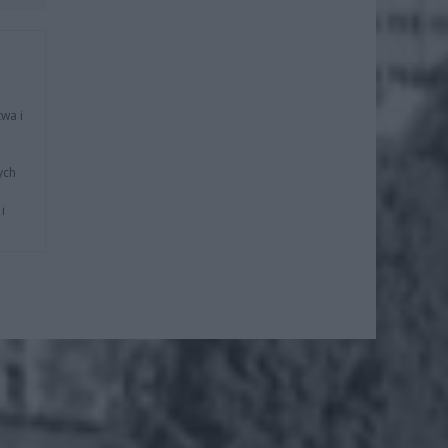
wa i
ych
i