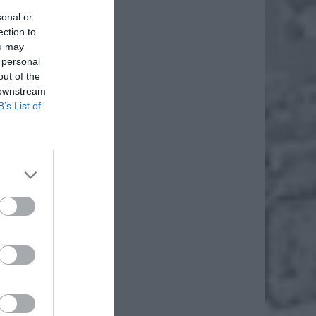
sonal or
ection to
ou may
 personal
out of the
 downstream
B’s List of
eń przed
e przez