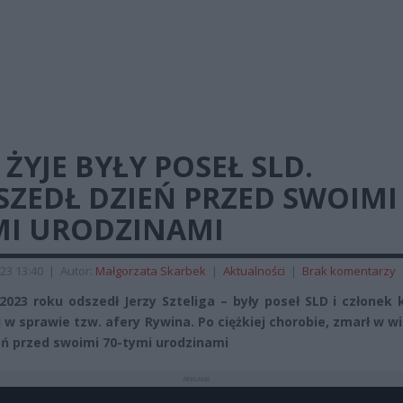
 ŻYJE BYŁY POSEŁ SLD.
ZEDŁ DZIEŃ PRZED SWOIMI 
MI URODZINAMI
23 13:40
|
Autor:
Małgorzata Skarbek
|
Aktualności
|
Brak komentarzy
2023 roku odszedł Jerzy Szteliga – były poseł SLD i członek 
j w sprawie tzw. afery Rywina. Po ciężkiej chorobie, zmarł w w
ień przed swoimi 70-tymi urodzinami
REKLAMA