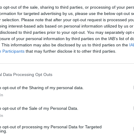
to opt-out of the sale, sharing to third parties, or processing of your per
formation for targeted advertising by us, please use the below opt-out s
r selection. Please note that after your opt-out request is processed y
eing interest-based ads based on personal information utilized by us or
disclosed to third parties prior to your opt-out. You may separately opt-
losure of your personal information by third parties on the IAB’s list of
. This information may also be disclosed by us to third parties on the
IA
Participants
that may further disclose it to other third parties.
l Data Processing Opt Outs
o opt-out of the Sharing of my personal data.
In
Fot. Warszawa w Pigułce
o opt-out of the Sale of my Personal Data.
ił portal Interia.pl, Jerzy Szteliga zmarł po ciężkiej chorobie, na dzi
In
70. urodzinami. Informacje o jego śmierci zostały potwierdzon
w Nowej Lewicy.
to opt-out of processing my Personal Data for Targeted
ing.