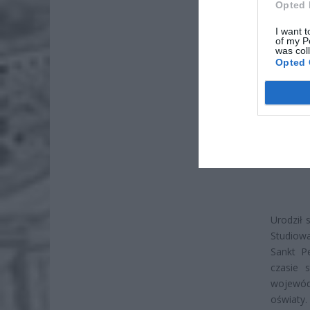
Opted 
I want t
of my P
was col
Opted 
Urodził
Studiowa
Sankt P
czasie 
wojewódz
oświaty.