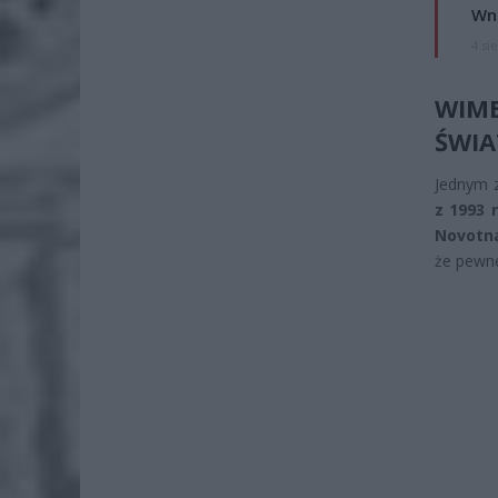
Wni
4 si
WIMB
ŚWIA
Jednym z
z 1993 
Novotna
że pewne