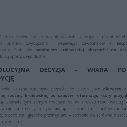
 roku księżna blisko współpracowała z organizatorami Wimbl
jąc puchary zwycięzcom i wspierając zawodników z niespo
nością. Stała się
symbolem królewskiej obecności na kor
orką sportowego ducha.
OLUCYJNA DECYZJA – WIARA PO
YCJĘ
roku księżna Katarzyna przeszła do historii jako
pierwszy c
kiej rodziny królewskiej od czasów reformacji, który przyją
ką
. Złamała tym samym trwające od XVIII wieku tabu, według 
owanie na katolicyzm było niedopuszczalne dla członków monarch
była osobista i głęboko przemyślana – spotkała się zarówno z szac
ntrowersjami.