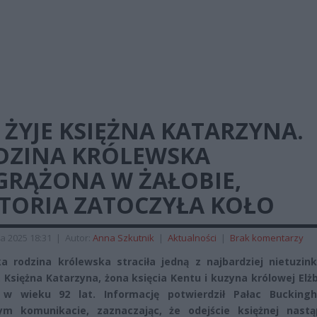
 ŻYJE KSIĘŻNA KATARZYNA.
DZINA KRÓLEWSKA
GRĄŻONA W ŻAŁOBIE,
STORIA ZATOCZYŁA KOŁO
a 2025 18:31
|
Autor:
Anna Szkutnik
|
Aktualności
|
Brak komentarzy
ka rodzina królewska straciła jedną z najbardziej nietuzin
. Księżna Katarzyna, żona księcia Kentu i kuzyna królowej Elżbi
 w wieku 92 lat. Informację potwierdził Pałac Buckin
nym komunikacie, zaznaczając, że odejście księżnej nastą