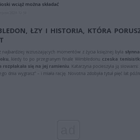
oski wciąż można składać
erpnia 2026 12:56
LEDON, ŁZY I HISTORIA, KTÓRA PORUS
T
 najbardziej wzruszających momentów z życia księżnej była
słynna
roku
, kiedy to po przegranym finale Wimbledonu
czeska tenisist
 rozpłakała się na jej ramieniu
. Katarzyna pocieszyła ją słowami:
go dnia wygrasz” – i miała rację. Novotna zdobyła tytuł pięć lat późni
ad