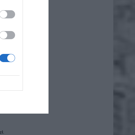
iero
ł.