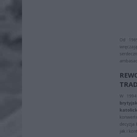
Od 1969
wręcza
serdecz
ambasad
REW
TRAD
W 1994 
brytyjs
katolic
konwert
decyzja 
jak i ko