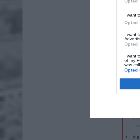
Opted 
I want t
Opted 
I want 
Advertis
Opted 
I want t
of my P
was col
Opted 
ZOBA
Lid
po
4 si
Pie