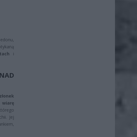
edonu,
tykaną
tach
i
NAD
złonek
ł wiarę
którego
ii. Jej
unkiem,