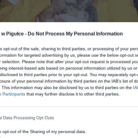
w Pigułce -
Do Not Process My Personal Information
to opt-out of the sale, sharing to third parties, or processing of your per
formation for targeted advertising by us, please use the below opt-out s
stwa Queensland State Archives – HRH The Duchess of Kent with koa
r selection. Please note that after your opt-out request is processed y
Expo 88, Brisbane, 1988, CC BY 3.0 au,
eing interest-based ads based on personal information utilized by us or
https://commons.wikimedia.org/w/index.php?curid=68790258
disclosed to third parties prior to your opt-out. You may separately opt-
losure of your personal information by third parties on the IAB’s list of
a z domu Worsley dołączyła do brytyjskiej rodziny królewskiej w 196
. This information may also be disclosed by us to third parties on the
IA
c za mąż za księcia Edwarda. Poznała go pięć lat wcześniej, gdy
Participants
that may further disclose it to other third parties.
służbę wojskową. Para wspólnie wychowała
troje dzieci i dzies
t
. Choć księżna nie była w centrum uwagi mediów tak często j
wie rodziny królewskiej, zasłynęła z
niezwykłego zaangażow
l Data Processing Opt Outs
ność charytatywną
oraz
wielkiej klasy i empatii
.
o opt-out of the Sharing of my personal data.