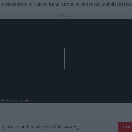
k wieczorem w Pałacu Kensington, w obecności najbliższej rod
REKLAMA
Play
aj nas do preferowanych źródeł w Google
Do