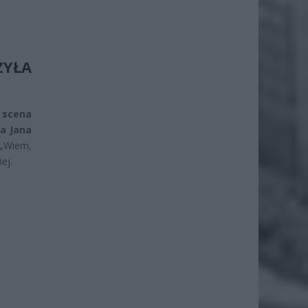
ZYŁA
 scena
ka Jana
 „Wiem,
ej.