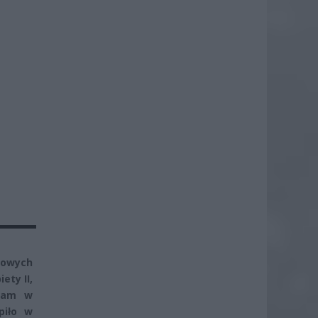
kowych
ety II,
gham w
piło w