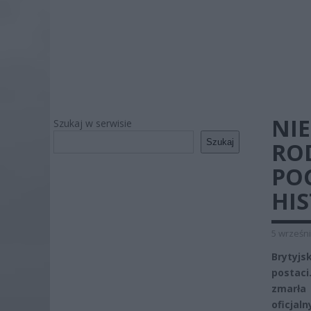
NIE
Szukaj w serwisie
Szukaj
RO
PO
HI
5 wrześni
Brytyjs
postaci
zmarła
oficjal