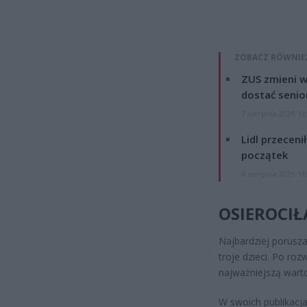
ZOBACZ RÓWNIE
ZUS zmieni w
dostać senio
7 sierpnia 2026 13
Lidl przeceni
początek
4 sierpnia 2026 16
OSIEROCIŁ
Najbardziej porusza
troje dzieci. Po ro
najważniejszą warto
W swoich publikacjac