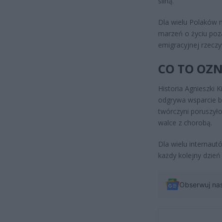
silną.
Dla wielu Polaków 
marzeń o życiu poza
emigracyjnej rzeczy
CO TO OZN
Historia Agnieszki K
odgrywa wsparcie b
twórczyni poruszyło 
walce z chorobą.
Dla wielu internaut
każdy kolejny dzień
Obserwuj na