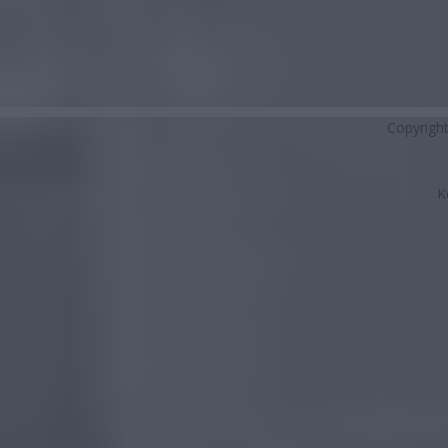
Copyrigh
K