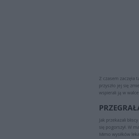
Z czasem zaczęła t
przyszło jej się zmi
wspierali ją w walc
PRZEGRAŁ
Jak przekazali blisc
się pogorszył. W ma
Mimo wysiłków leka