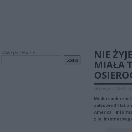
NIE ŻY
Szukaj w serwisie
Szukaj
MIAŁA T
OSIEROC
16 czerwca 2026 21:0
Media społecznoś
zaledwie 34 lat z
America”. Informac
z jej internetową 