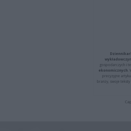
Dziennikar
wykładowczyn
gospodarczych i t
ekonomicznych
.
precyzyjne artyku
branży, swoje tekst
Cap