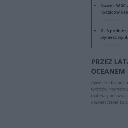
Nawet 3600 z
rodziców dzie
7 sierpnia 2026 19
ZUS podniesie
wynieść wypł
7 sierpnia 2026 19
PRZEZ LAT
OCEANEM
Agnieszka Kirchner 
twórców internetow
materiały pokazują
doświadczenia zwią