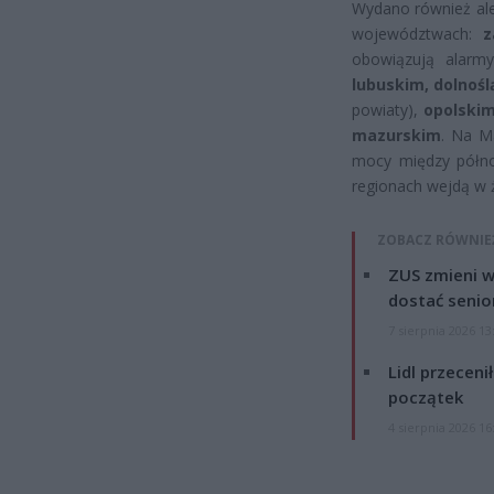
Wydano również ale
województwach:
z
obowiązują alarmy
lubuskim,
dolnoś
powiaty),
opolski
mazurskim
. Na M
mocy między półno
regionach wejdą w ż
ZOBACZ RÓWNIE
ZUS zmieni w
dostać senio
7 sierpnia 2026 13
Lidl przeceni
początek
4 sierpnia 2026 16