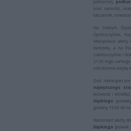
północne),
podkar
oraz sanocki), or
tatrzański, nowotarsk
Na Dolnym Śląsku
Opolszczyźnie, Ku
Małopolsce alerty
niedzielę, a na P
Lubelszczyźnie i W
21:00 tego samego 
ostrzeżenia wejdą w
Dziś niebezpieczn
najwyższego sto
lwówecki i kłodzki
śląskiego
(powiaty
godziny 15:00 do te
Natomiast alerty d
śląskiego
(powiat 