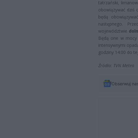
tatrzański, limanow
obowiązywać dziś o
będą obowiązywać
następnego. Prz
województwie
dol
Będą one w mocy d
intensywnymi opad
godziny 14:00 do te
Źródło: TVN Meteo
Obserwuj na