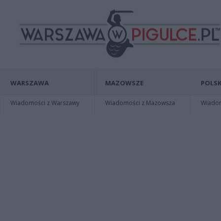
WARSZAWA
MAZOWSZE
POLSK
Wiadomości z Warszawy
Wiadomości z Mazowsza
Wiadomo