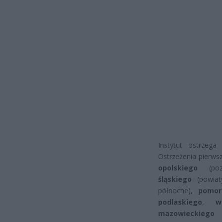
Instytut ostrzeg
Ostrzeżenia pierw
opolskiego
(poza
śląskiego
(powia
północne),
pomor
podlaskiego
,
w
mazowiecki