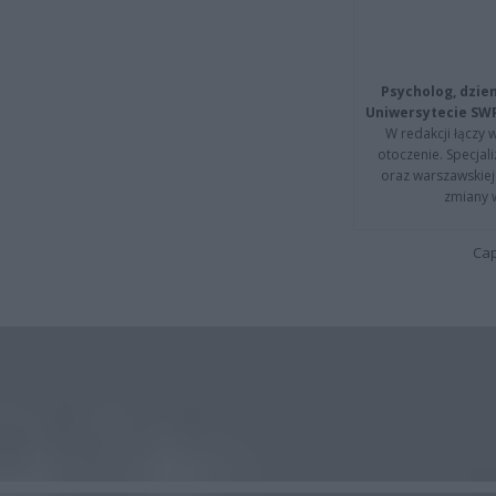
Psycholog, dzie
Uniwersytecie SW
W redakcji łączy 
otoczenie. Specja
oraz warszawskiej 
zmiany 
Cap