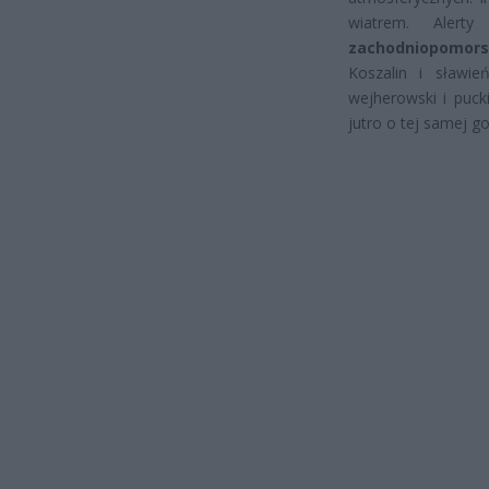
wiatrem. Alert
zachodniopomors
Koszalin i sławie
wejherowski i puck
jutro o tej samej go