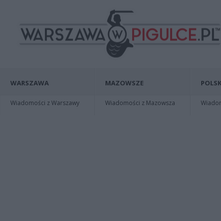
WARSZAWA
MAZOWSZE
POLSK
Wiadomości z Warszawy
Wiadomości z Mazowsza
Wiadomo