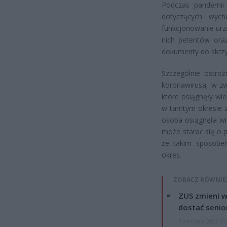
Podczas pandemii 
dotyczących wyc
funkcjonowanie urz
nich petentów ora
dokumenty do skrzy
Szczególnie ostro
koronawirusa, w zw
które osiągnęły wi
w tamtym okresie z
osoba osiągnęła wi
może starać się o 
że takim sposobem
okres.
ZOBACZ RÓWNIE
ZUS zmieni w
dostać senio
7 sierpnia 2026 13