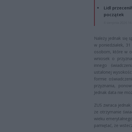
Lidl przeceni
początek
4 sierpnia 2026 16
Należy jednak się 
w poniedziałek, 31
osobom, które w ok
wniosek o przyzna
innego świadcze
ustalonej wysokośc
formie oświadczeni
przyznania, ponow
Jednak data nie moż
ZUS zwraca jednak 
że otrzymanie świa
wieku emerytalnego
pamiętać, że wstec