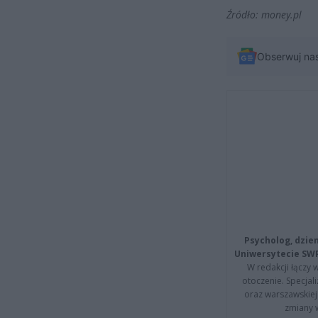
Źródło: money.pl
Obserwuj na
Psycholog, dzie
Uniwersytecie SW
W redakcji łączy 
otoczenie. Specja
oraz warszawskiej 
zmiany 