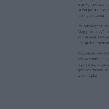
listę kontaktową l
Brzmi prosto, ale je
jest ograniczona.
Po zakończeniu szk
Mogą dołączyć do
żołnierzami zawod
początek całkiem no
Oczywiście, wakacy
odpowiednie predys
rygorystyczną dyscy
granice i zarobić 
w dziesiątkę.