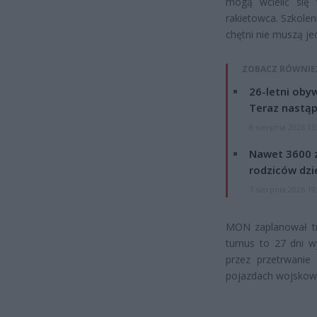
mogą wcielić się 
rakietowca. Szkolen
chętni nie muszą j
ZOBACZ RÓWNIE
26-letni obyw
Teraz nastąp
8 sierpnia 2026 15
Nawet 3600 z
rodziców dzie
7 sierpnia 2026 19
MON zaplanował tr
turnus to 27 dni w
przez przetrwanie
pojazdach wojskow