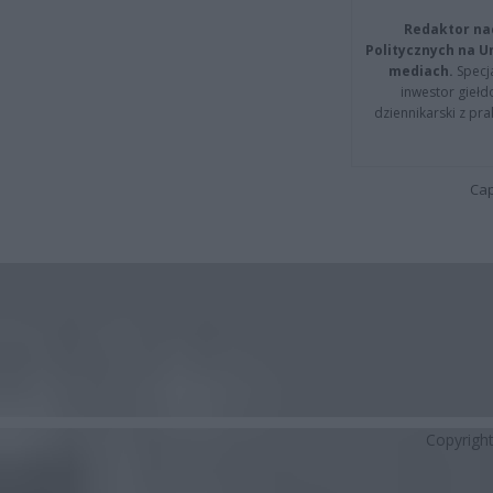
Redaktor na
Politycznych na 
mediach.
Specja
inwestor giełd
dziennikarski z pr
Cap
Copyrigh