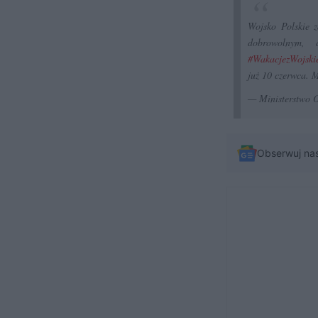
Wojsko Polskie 
dobrowolnym, 
#WakacjezWojski
już 10 czerwca.
— Ministerstwo
Obserwuj na