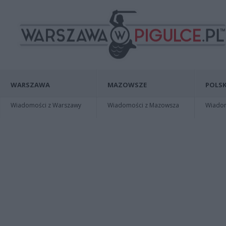
WARSZAWA
MAZOWSZE
POLSK
Wiadomości z Warszawy
Wiadomości z Mazowsza
Wiadomo