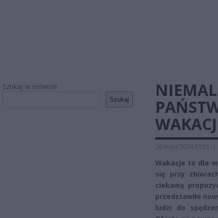
NIEMAL
Szukaj w serwisie
Szukaj
PAŃSTW
WAKACJ
26 maja 2024 21:55
|
Wakacje to dla wi
się przy zbiora
ciekawą propozy
przedstawiło now
ludzi do spędze