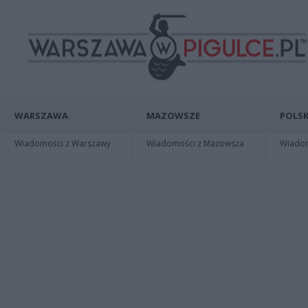
WARSZAWA
MAZOWSZE
POLSK
Wiadomości z Warszawy
Wiadomości z Mazowsza
Wiadomo