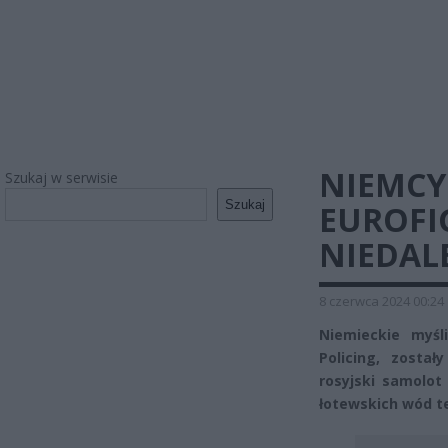
NIEMCY
Szukaj w serwisie
Szukaj
EUROFI
NIEDAL
8 czerwca 2024 00:24
Niemieckie myśli
Policing, zosta
rosyjski samolot
łotewskich wód te