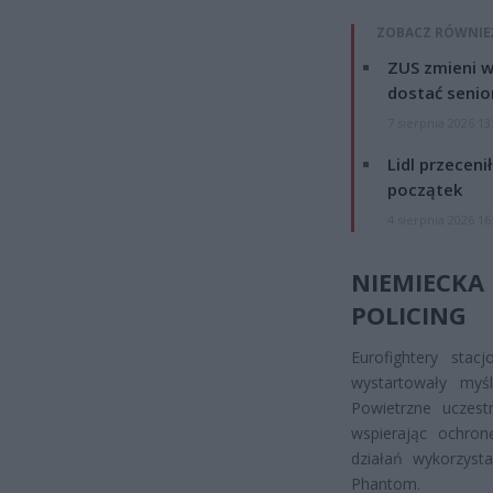
ZOBACZ RÓWNIE
ZUS zmieni w
dostać senio
7 sierpnia 2026 13
Lidl przeceni
początek
4 sierpnia 2026 16
NIEMIECK
POLICING
Eurofightery sta
wystartowały myśl
Powietrzne uczest
wspierając ochron
działań wykorzyst
Phantom.