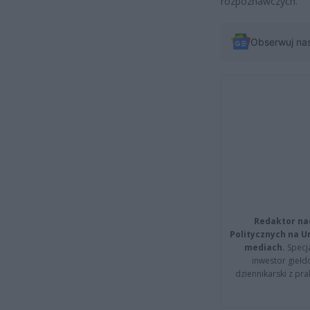
rozpoznawczych.
Obserwuj na
Redaktor na
Politycznych na 
mediach.
Specja
inwestor giełd
dziennikarski z pr