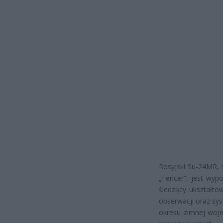
Rosyjski Su-24MR,
„Fencer”, jest wy
śledzący ukształto
obserwacji oraz sy
okresu zimnej wojn