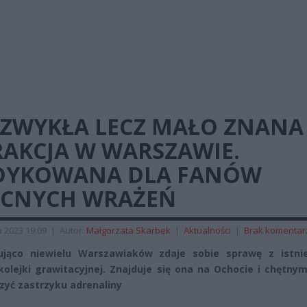
EZWYKŁA LECZ MAŁO ZNANA
RAKCJA W WARSZAWIE.
DYKOWANA DLA FANÓW
CNYCH WRAŻEŃ
a 2023 19:09
|
Autor:
Małgorzata Skarbek
|
Aktualności
|
Brak komentar
ująco niewielu Warszawiaków zdaje sobie sprawę z istni
 kolejki grawitacyjnej. Znajduje się ona na Ochocie i chętn
zyć zastrzyku adrenaliny