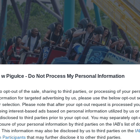
w Pigułce -
Do Not Process My Personal Information
to opt-out of the sale, sharing to third parties, or processing of your per
formation for targeted advertising by us, please use the below opt-out s
r selection. Please note that after your opt-out request is processed y
eing interest-based ads based on personal information utilized by us or
Fot. Pixabay
disclosed to third parties prior to your opt-out. You may separately opt-
losure of your personal information by third parties on the IAB’s list of
y Warszawiak słyszał o tej atrakcji, jednak odwiedzający Ośrode
. This information may also be disclosed by us to third parties on the
IA
Participants
that may further disclose it to other third parties.
wicka (znajdujący się w Parku Szczęśliwickim na Ochocie) mają mo