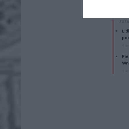
jednak p
godziny 
ZOBA
Lid
po
4 si
Pie
Wni
4 si