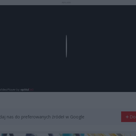
REKLAMA
Play
aj nas do preferowanych źródeł w Google
Do