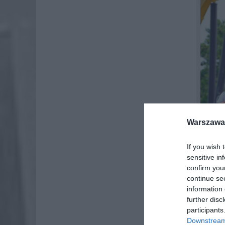
Warszawa 
If you wish 
sensitive in
confirm you
continue se
information 
further disc
Nie każd
participants
Downstream 
Szczęśli