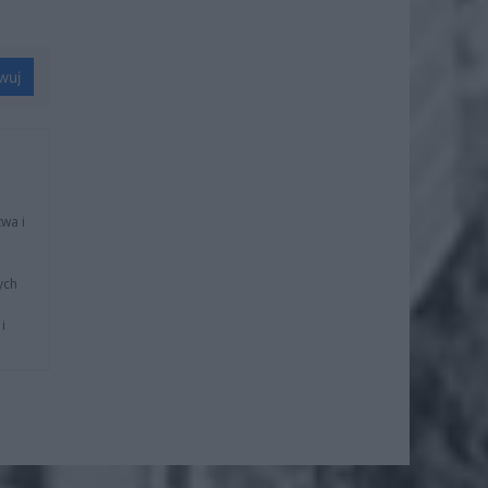
wuj
wa i
ych
i