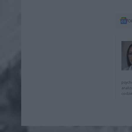
O
psycho
analiz
codzie