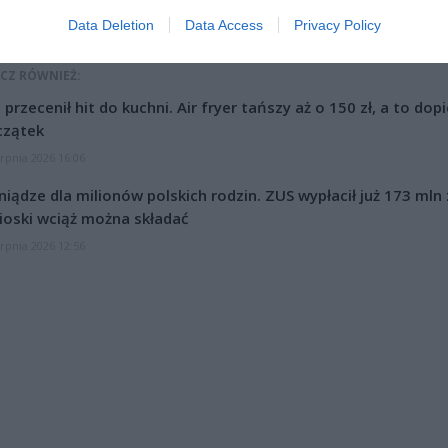
rzekroczyć 10 złotych. Kolejka otwarta jest w sezonie wiosenno-let
10:00 do 20:00, jednak tylko przy sprzyjających warunkach atmosfery
Data Deletion
Data Access
Privacy Policy
CZ RÓWNIEŻ:
l przecenił hit do kuchni. Air fryer tańszy aż o 150 zł, a to dop
czątek
erpnia 2026 16:06
niądze dla milionów polskich rodzin. ZUS wypłacił już 173 mln z
oski wciąż można składać
erpnia 2026 12:56