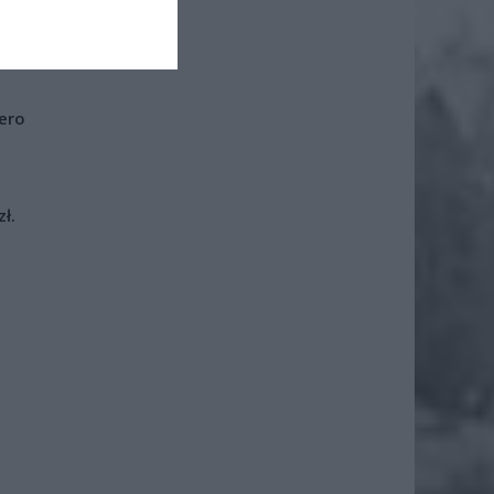
nim, od
cznych.
iero
ł.