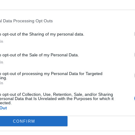
na na kolejce grawitacyjnej Alpine Coaster. Dwuosobowe wa
ają ponad 700 m z prędkością blisko 36 km/h. Każdy z nich ocz
ony jest w pasy bezpieczeństwa oraz automatyczne hamulce.
l Data Processing Opt Outs
o opt-out of the Sharing of my personal data.
In
o opt-out of the Sale of my Personal Data.
In
ad
to opt-out of processing my Personal Data for Targeted
ing.
In
o opt-out of Collection, Use, Retention, Sale, and/or Sharing
ersonal Data that Is Unrelated with the Purposes for which it
lected.
Out
CONFIRM
 informuje, że opłaty można uiszczać w różnych konfiguracja
 jest korzystanie ze zniżek. Cena za zjazd dla jednej osoby nie 