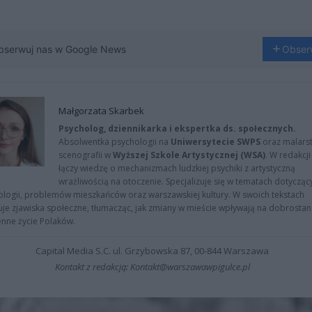
bserwuj nas w Google News
Obser
Małgorzata Skarbek
Psycholog, dziennikarka i ekspertka ds. społecznych.
Absolwentka psychologii na
Uniwersytecie SWPS
oraz malarst
scenografii w
Wyższej Szkole Artystycznej (WSA)
. W redakcji
łączy wiedzę o mechanizmach ludzkiej psychiki z artystyczną
wrażliwością na otoczenie. Specjalizuje się w tematach dotycząc
logii, problemów mieszkańców oraz warszawskiej kultury. W swoich tekstach
uje zjawiska społeczne, tłumacząc, jak zmiany w mieście wpływają na dobrostan 
nne życie Polaków.
Capital Media S.C. ul. Grzybowska 87, 00-844 Warszawa
Kontakt z redakcją: Kontakt@warszawawpigulce.pl