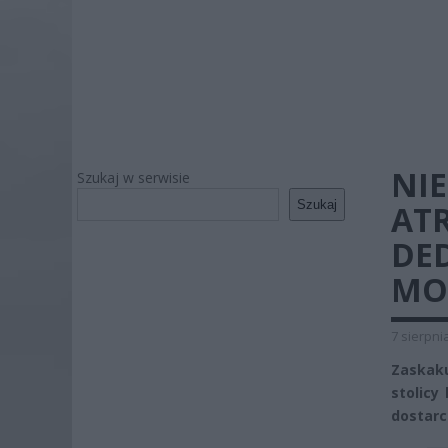
NI
Szukaj w serwisie
Szukaj
AT
DE
MO
7 sierpni
Zaskak
stolicy
dostarc