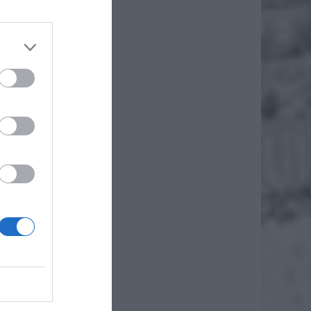
goniki
ywiście
ch oraz
powinna