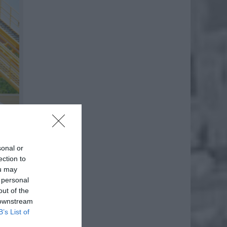
sonal or
ection to
ou may
 personal
out of the
 downstream
k Górka
B’s List of
żliwość