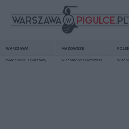
WARSZAWA
MAZOWSZE
POLSK
Wiadomości z Warszawy
Wiadomości z Mazowsza
Wiadomo