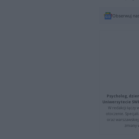
Obserwuj na
Psycholog, dzie
Uniwersytecie SW
W redakcji łączy 
otoczenie. Specja
oraz warszawskiej 
zmiany 