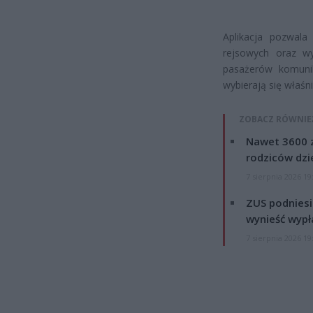
Aplikacja pozwala
rejsowych oraz wy
pasażerów komunika
wybierają się właśn
ZOBACZ RÓWNIE
Nawet 3600 z
rodziców dzie
7 sierpnia 2026 19
ZUS podniesie
wynieść wypł
7 sierpnia 2026 19