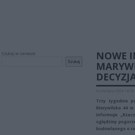
NOWE I
Szukaj w serwisie
Szukaj
MARYWI
DECYZJ
6 czerwca 2024 14:16
Trzy tygodnie p
Marywilska 44 w
informuje „Rzecz
oględziny pogorz
budowlanego o roz