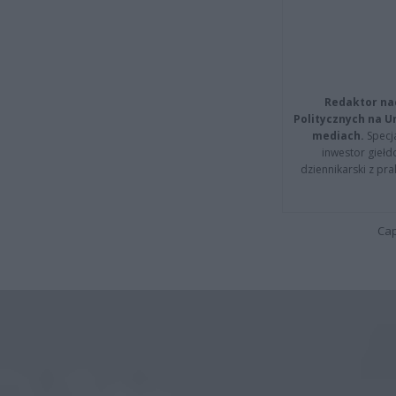
Redaktor na
Politycznych na 
mediach.
Specja
inwestor giełd
dziennikarski z pr
Cap