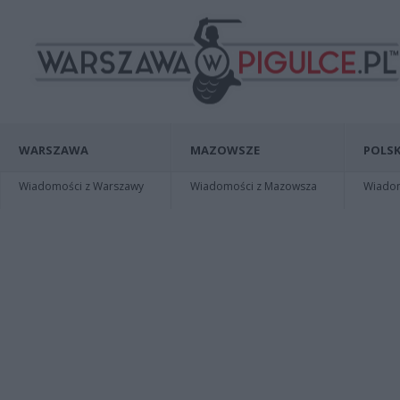
WARSZAWA
MAZOWSZE
POLSK
Wiadomości z Warszawy
Wiadomości z Mazowsza
Wiadomo