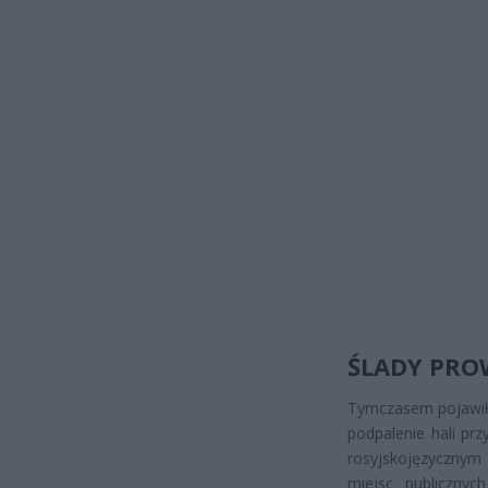
ŚLADY PRO
Tymczasem pojawiły
podpalenie hali prz
rosyjskojęzycznym 
miejsc publiczny