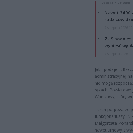
ZOBACZ RÓWNIE
Nawet 3600 z
rodziców dzie
7 sierpnia 2026 19
ZUS podniesie
wynieść wypł
7 sierpnia 2026 19
Jak podaje „Rzecz
administracyjnej n
nie mogą rozpocząć
rękach Powiatoweg
Warszawy, który wci
Teren po pożarze j
funkcjonariuszy. N
Małgorzata Konarsk
nawet umowy z wyk