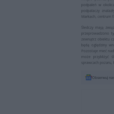
podpaleń w okolic
podpalaczy znalazł
Markach, centrum f
Śledczy mają zwią
przeprowadzono ty
zewnątrz obiektu c
będą oględziny wnę
Pozostaje mieć nadz
może przybliżyć ś
sprawcach pożaru, k
Obserwuj na