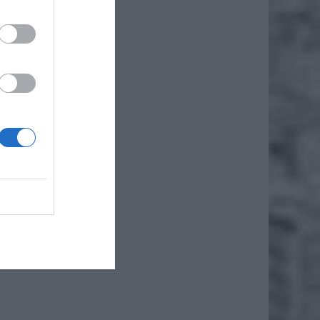
ż.
kotłach
lementy
śnych i