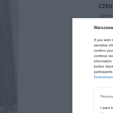
CZEG
Zgodnie
elektro
drewna
Warszawa 
jakości 
If you wish 
sensitive in
confirm you
continue se
information 
further disc
participants
Downstream 
Persona
I want t