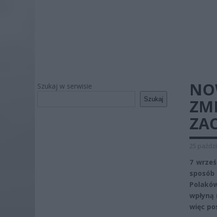
NO
Szukaj w serwisie
Szukaj
ZMI
ZA
25 paździ
7 wrześ
sposób
Polakó
wpłyną 
więc po