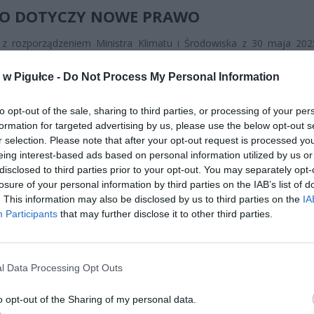
O DOTYCZY NOWE PRAWO
 z rozporządzeniem Ministra Klimatu i Środowiska z 30 maja 202
wnie i elektrociepłownie nie mogą już spalać pełnowartośc
. Odtąd do produkcji energii dopuszczony jest wyłącznie surowiec o 
w Pigułce -
Do Not Process My Personal Information
technicznej – taki, który nie nadaje się do wykorzystania w przemyśle.
to opt-out of the sale, sharing to third parties, or processing of your per
formation for targeted advertising by us, please use the below opt-out s
r selection. Please note that after your opt-out request is processed y
eing interest-based ads based on personal information utilized by us or
disclosed to third parties prior to your opt-out. You may separately opt-
losure of your personal information by third parties on the IAB’s list of
. This information may also be disclosed by us to third parties on the
IA
ad
Participants
that may further disclose it to other third parties.
l Data Processing Opt Outs
o opt-out of the Sharing of my personal data.