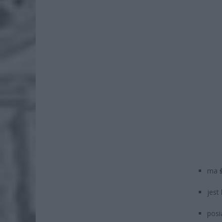
ma
jest
pos