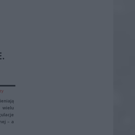
.
zy
ieniają
 wielu
ulacje
ej – a