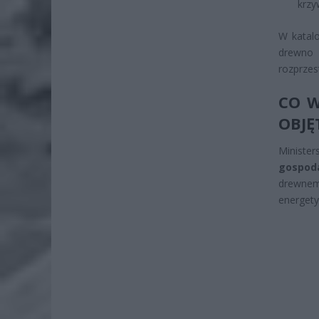
krzy
W katalo
drewno 
rozprzes
CO W
OBJĘ
Ministe
gospod
drewnem
energety