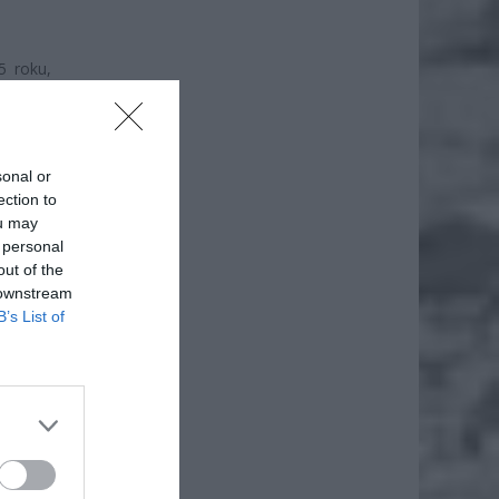
5 roku,
iowego
niskiej
sonal or
ection to
ou may
 personal
out of the
 downstream
B’s List of