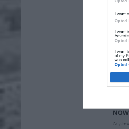
Opted 
I want t
ZOBA
Opted 
26-
Ter
I want 
Advertis
8 si
Opted 
Naw
I want t
rod
of my P
was col
7 si
Opted 
Wicemini
energet
budowlan
przekie
NOWA
Za „drew