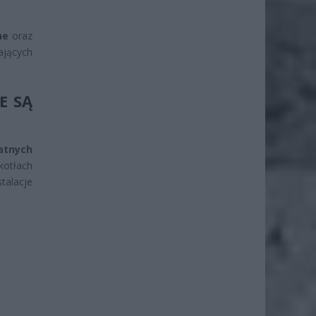
ne
oraz
jących
E SĄ
atnych
kotłach
alacje