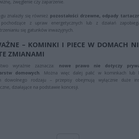
wiznę, zwęglenie czy zaparzenie.
gu znalazły się również
pozostałości drzewne, odpady tartacz
pochodzące z upraw energetycznych lub z działań zapobiega
trzenianiu się gatunków inwazyjnych.
AŻNE – KOMINKI I PIECE W DOMACH NI
TE ZMIANAMI
rstwo wyraźnie zaznacza:
nowe prawo nie dotyczy pryw
arstw domowych
. Można więc dalej palić w kominkach lub 
 dowolnego rodzaju – przepisy obejmują wyłącznie duże inst
czne, działające na podstawie koncesji.