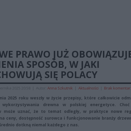
WE PRAWO JUŻ OBOWIĄZUJE
ENIA SPOSÓB, W JAKI
CHOWUJĄ SIĘ POLACY
ernika 2025 20:58
|
Autor:
Anna Szkutnik
|
Aktualności
|
Brak komentar
nia 2025 roku weszły w życie przepisy, które całkowicie odm
 wykorzystywania drewna w polskiej energetyce. Choć
w może uznać, że to temat odległy, w praktyce nowe reg
na ceny, dostępność surowca i funkcjonowanie branży drzewn
średnio dotkną niemal każdego z nas.