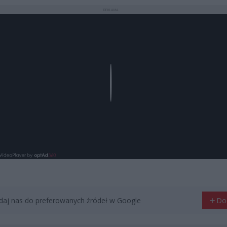
REKLAMA
Play
aj nas do preferowanych źródeł w Google
Do