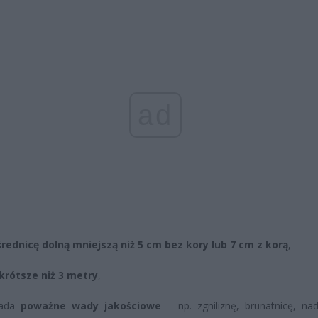
ad
średnicę dolną mniejszą niż 5 cm bez kory lub 7 cm z korą
,
krótsze niż 3 metry
,
iada
poważne wady jakościowe
– np. zgniliznę, brunatnicę, na