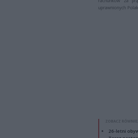
rachunków za prą
uprawnionych Polak
ZOBACZ RÓWNIE
26-letni obyw