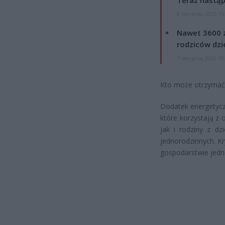
Teraz nastąp
8 sierpnia 2026 15
Nawet 3600 z
rodziców dzie
7 sierpnia 2026 19
Kto może otrzymać
Dodatek energetycz
które korzystają z
jak i rodziny z d
jednorodzinnych. K
gospodarstwie jed