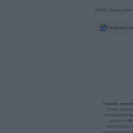
Źródła: forsal.pl/w
Obserwuj na
Prawnik, menedż
Prawa i Adminis
menedżerskich
E
dyplomem
SG
samorządowy, kt
najtrudniejszymi t