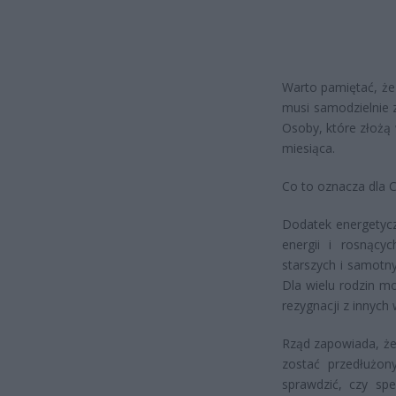
Warto pamiętać, że
musi samodzielnie z
Osoby, które złożą
miesiąca.
Co to oznacza dla C
Dodatek energetyc
energii i rosnący
starszych i samotn
Dla wielu rodzin m
rezygnacji z innych
Rząd zapowiada, że 
zostać przedłużon
sprawdzić, czy spe