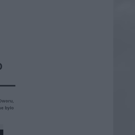
O
Dworu,
ne było