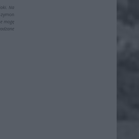
oki. Na
Szymon
nie mogę
owadzane