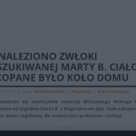
NALEZIONO ZWŁOKI
SZUKIWANEJ MARTY B. CIAŁ
KOPANE BYŁO KOŁO DOMU
2018 17:21
|
Autor:
Michał Wierzbicki
|
Aktualności
|
Brak komentarzy
iedziała się nieoficjalnie redakcja Wirtualnego Nowego 
wana od tygodnia Marta B. z Wągrodna nie żyje. Ciało zakopa
ko domu zaginionej. Na miejscu jest prokurator i policja.
REKLAMA