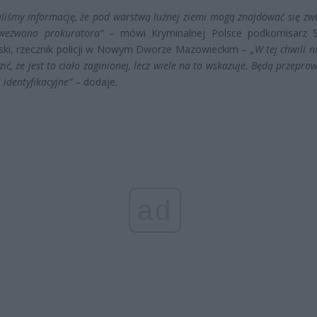
liśmy informację, że pod warstwą luźnej ziemi mogą znajdować się zwł
 wezwano prokuratora”
– mówi Kryminalnej Polsce podkomisarz 
ski, rzecznik policji w Nowym Dworze Mazowieckim –
„W tej chwili 
ić, że jest to ciało zaginionej, lecz wiele na to wskazuje. Będą przepr
 identyfikacyjne”
– dodaje.
ad