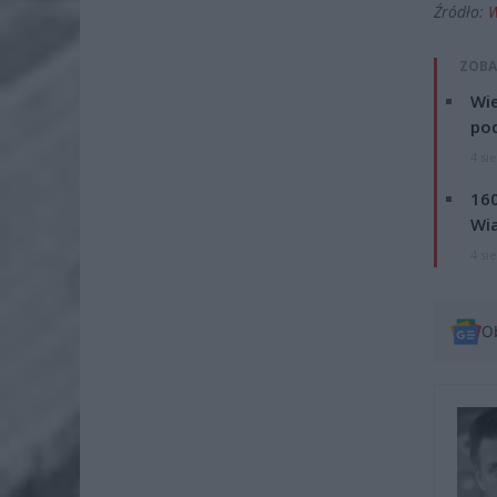
Źródło:
W
ZOBA
Wie
po
4 si
160
Wi
4 si
O