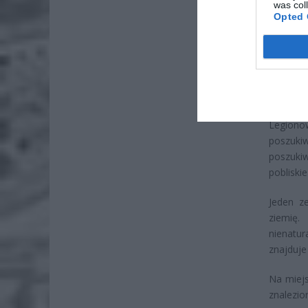
was col
Opted 
W akcji
przeszu
Legiono
poszuk
poszuki
pobliskie
Jeden z
ziemię.
nienatu
znajduje 
Na miejs
znalezio