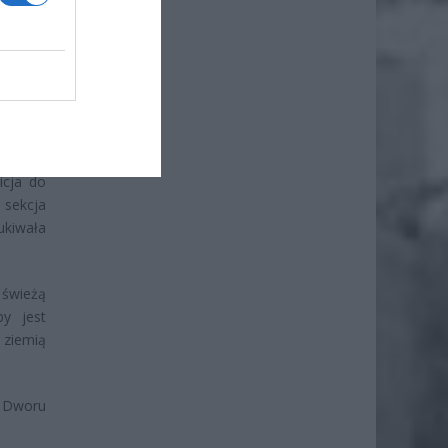
rdzy do
trażacy
icja do
sekcja
ukiwała
 świeżą
by jest
 ziemią
o Dworu