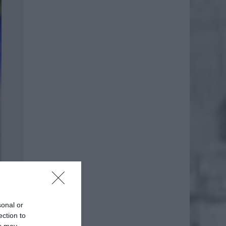
sonal or
ection to
j Marty