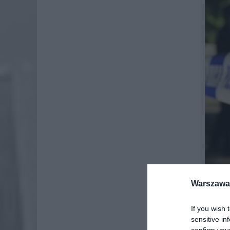
Warszawa 
If you wish 
sensitive in
We wtore