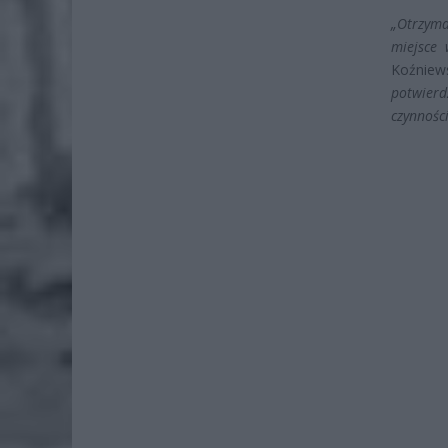
„Otrzyma
miejsce
Koźniew
potwierdz
czynności