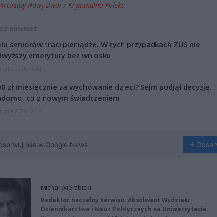
irtualny Nowy Dwór
/
Kryminalna Polska
CZ RÓWNIEŻ:
lu seniorów traci pieniądze. W tych przypadkach ZUS nie
dwyższy emerytury bez wniosku
erpnia 2026 12:34
0 zł miesięcznie za wychowanie dzieci? Sejm podjął decyzję.
adomo, co z nowym świadczeniem
erpnia 2026 12:16
bserwuj nas w Google News
Obser
Michał Wierzbicki
Redaktor naczelny serwisu. Absolwent Wydziału
Dziennikarstwa i Nauk Politycznych na Uniwersytecie