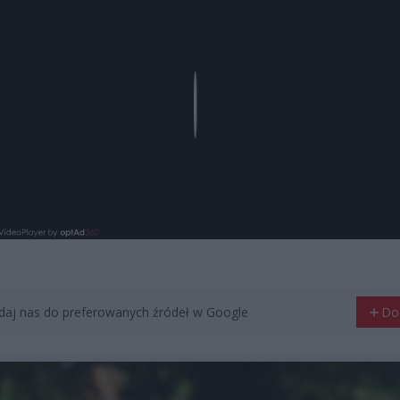
Play
aj nas do preferowanych źródeł w Google
Do