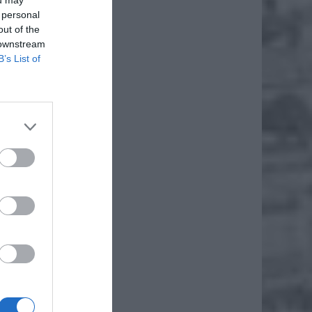
ou may
 personal
out of the
 downstream
B’s List of
iero
ł.