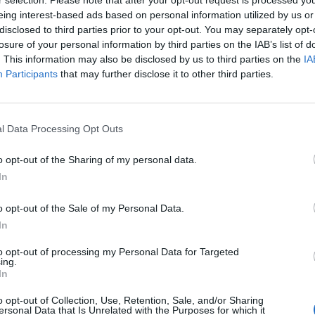
r selection. Please note that after your opt-out request is processed y
eing interest-based ads based on personal information utilized by us or
disclosed to third parties prior to your opt-out. You may separately opt-
CZ RÓWNIEŻ:
losure of your personal information by third parties on the IAB’s list of
. This information may also be disclosed by us to third parties on the
IA
l przecenił hit do kuchni. Air fryer tańszy aż o 150 zł, a to dop
Participants
that may further disclose it to other third parties.
czątek
erpnia 2026 16:06
niądze dla milionów polskich rodzin. ZUS wypłacił już 173 mln z
l Data Processing Opt Outs
oski wciąż można składać
o opt-out of the Sharing of my personal data.
erpnia 2026 12:56
In
o opt-out of the Sale of my Personal Data.
In
to opt-out of processing my Personal Data for Targeted
ing.
In
ad
o opt-out of Collection, Use, Retention, Sale, and/or Sharing
ersonal Data that Is Unrelated with the Purposes for which it