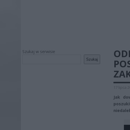
OD
Szukaj w serwisie
Szukaj
PO
ZA
17 lipca 
Jak dow
poszuki
niedale