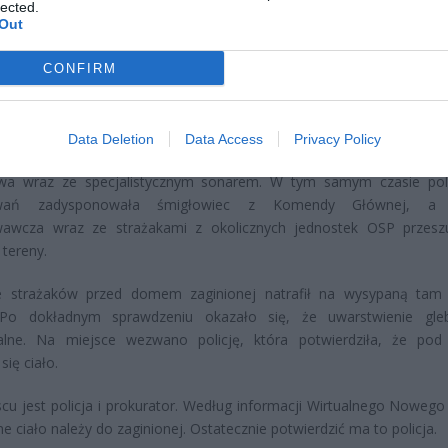
lected.
Out
CONFIRM
 wzięła udział Jednostka OSP Ratownictwa Wodnego z Modlina Twie
Data Deletion
Data Access
Privacy Policy
kania obszarów wodnych. W poszukiwaniu uczestniczyli także s
wa wraz ze specjalistycznym sonarem. W tym samym czasie pol
iwań zadysponowała śmigłowiec z Komendy Głównej, a 
wawcza wraz ze strażakami z okolicznych jednostek OSP przesz
 tereny.
e strażaków przed domem zaginionej natrafił na wysypaną tam
 Po dokładnym sprawdzeniu okazało się, że uwarstwienie gle
ralne. Na miejsce wezwano policję, która potwierdziła, że pod
się ciało.
cu jest policja i prokurator. Według informacji Wirtualnego Noweg
ne ciało należy do zaginionej. Ostatecznie potwierdzić ma to policja.