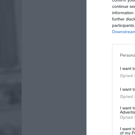
confirm you
B.
continue se
information 
ZOBA
further disc
participants
Lid
Downstream 
po
4 si
Pie
Persona
Wni
I want t
4 si
Opted 
I want t
Opted 
I want 
Advertis
Opted 
I want t
of my P