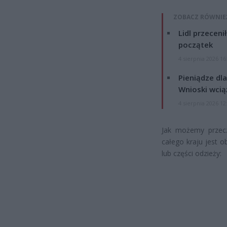
ZOBACZ RÓWNIE
Lidl przeceni
początek
4 sierpnia 2026 16
Pieniądze dla
Wnioski wcią
4 sierpnia 2026 12
Jak możemy przeczy
całego kraju jest 
lub części odzieży: