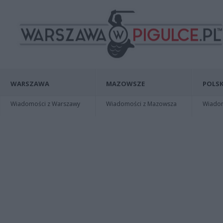
WARSZAWA
MAZOWSZE
POLSK
Wiadomości z Warszawy
Wiadomości z Mazowsza
Wiadomo