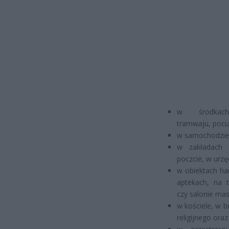
w środkach
tramwaju, poci
w samochodzie, 
w zakładach 
poczcie, w urzę
w obiektach ha
aptekach, na t
czy salonie ma
w kościele, w b
religijnego ora