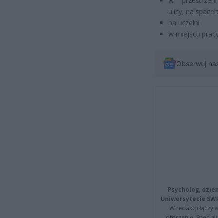
w przestrze
ulicy, na spacer
na uczelni
w miejscu pracy
Obserwuj na
Psycholog, dzie
Uniwersytecie SW
W redakcji łączy 
otoczenie. Specja