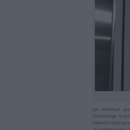
Jak informuje po
zmienionego rozpo
nakazów dotyczącyc
30 kwietnia tego r