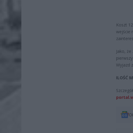
Koszt 12
wejście 
zaintere
Jako, że
pierwszy
Wyjazd z
ILOŚĆ 
Szczegół
portal.
O