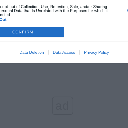
o opt-out of Collection, Use, Retention, Sale, and/or Sharing
ujemy bogatą trasę, doskonałą opiekę przewodnicką i
ersonal Data that Is Unrelated with the Purposes for which it
lected.
nie.
Out
sierpnia 2018 roku
w pierwszej części programu zwiedzimy tradycyj
CONFIRM
modlińskie, które skrywają wiele skarbów. Bardzo szczegółowo zwie
jak i otoczenie zewnętrzne koszar. Po obiedzie, czyli ok. 15 – ej w dr
rogramu zwiedzimy Zakroczym, i specjalnie dla Was przygotowaliśmy
Data Deletion
Data Access
Privacy Policy
rvivalową!
ad