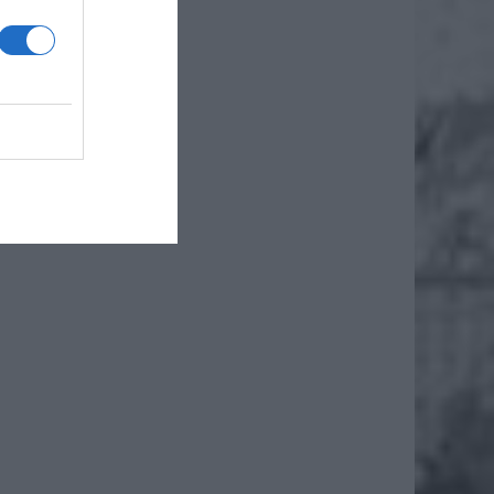
nie
dzimy
ugiej
 małą