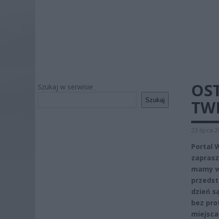
OST
Szukaj w serwisie
Szukaj
TWI
23 lipca 
Portal 
zaprasz
mamy ws
przedst
dzień s
bez pro
miejsca