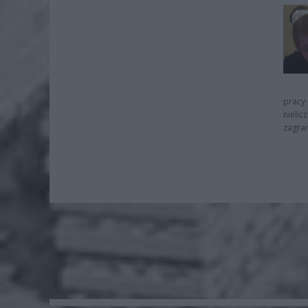
pracy 
nielic
zagra