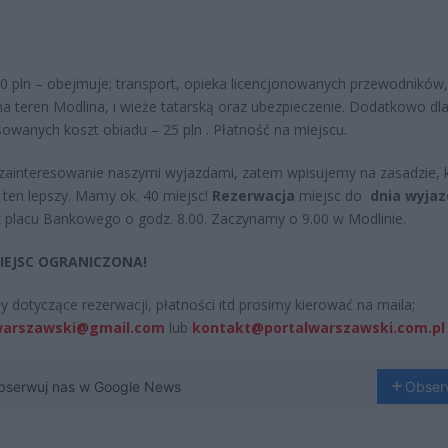
0 pln – obejmuje; transport, opieka licencjonowanych przewodników,
na teren Modlina, i wieże tatarską oraz ubezpieczenie. Dodatkowo dl
sowanych koszt obiadu – 25 pln . Płatność na miejscu.
 zainteresowanie naszymi wyjazdami, zatem wpisujemy na zasadzie, 
 ten lepszy. Mamy ok. 40 miejsc!
Rezerwacja
miejsc do
dnia wyjaz
 placu Bankowego o godz. 8.00. Zaczynamy o 9.00 w Modlinie.
MIEJSC OGRANICZONA!
y dotyczące rezerwacji, płatności itd prosimy kierować na maila;
warszawski@gmail.co
m
lub
kontakt@portalwarszawski.com.pl
bserwuj nas w Google News
Obser