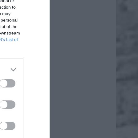
sonal or
ection to
ou may
 personal
out of the
 downstream
B’s List of