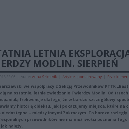
ATNIA LETNIA EKSPLORACJ
ERDZY MODLIN. SIERPIEŃ
2018 22:06
|
Autor:
Anna Szkutnik
|
Artykuł sponsorowany
|
Brak komen
Warszawski we współpracy z Sekcją Przewodników PTTK „Basti
ają na ostatnie, letnie zwiedzanie Twierdzy Modlin.
Od trzech 
paniałą frekwencję dlatego, że w bardzo szczegółowy spos
awiamy historię obiektu, jak i pokazujemy miejsca, które na c
ą niedostępne – między innymi Zakroczym. To bardzo rozległy 
fesjonalnych przewodników nie ma możliwości poznania tego
 jak należy.