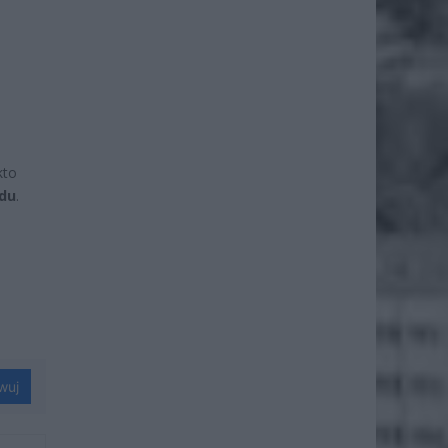
a
kto
du
.
wuj