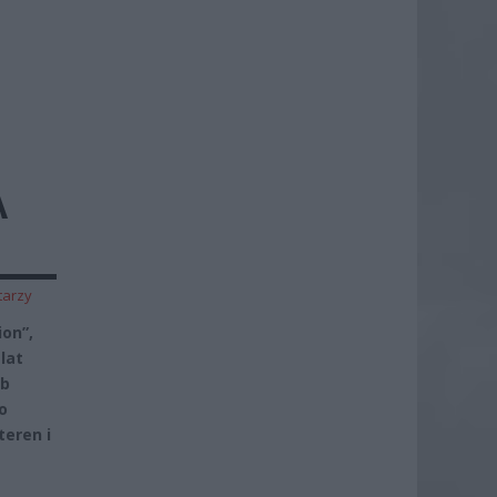
A
tarzy
on”,
lat
ób
o
teren i