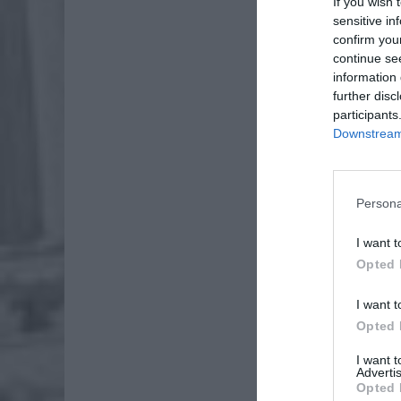
If you wish 
sensitive in
confirm you
continue se
information 
further disc
participants
Downstream 
Persona
I want t
Opted 
I want t
Opted 
I want 
Advertis
Opted 