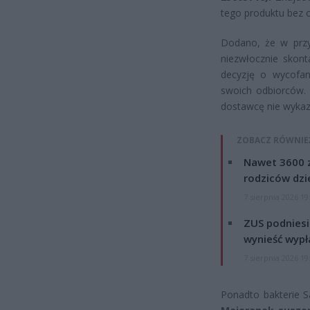
tego produktu bez 
Dodano, że w przy
niezwłocznie skont
decyzję o wycofan
swoich odbiorców. 
dostawcę nie wykaz
ZOBACZ RÓWNIE
Nawet 3600 z
rodziców dzie
7 sierpnia 2026 19
ZUS podniesie
wynieść wypł
7 sierpnia 2026 19
Ponadto bakterie S