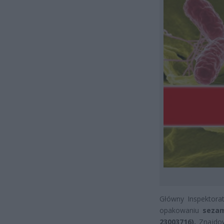
Główny Inspektorat
opakowaniu
seza
23003716).
Znajdow