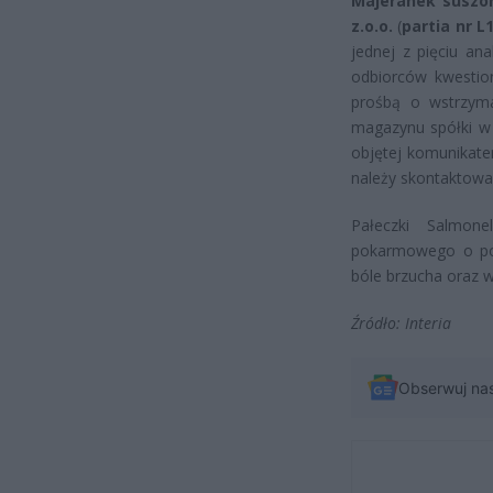
Majeranek suszo
z.o.o.
(
partia
nr L
jednej z pięciu an
odbiorców kwestio
prośbą o wstrzyman
magazynu spółki w 
objętej komunikat
należy skontaktować
Pałeczki Salmon
pokarmowego o poc
bóle brzucha oraz 
Źródło: Interia
Obserwuj na