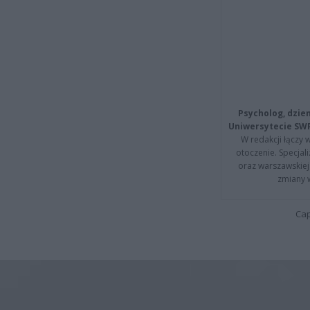
Psycholog, dzie
Uniwersytecie SW
W redakcji łączy 
otoczenie. Specja
oraz warszawskiej 
zmiany 
Cap