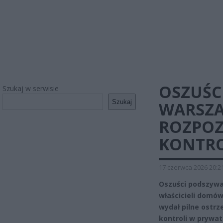
OSZUŚC
Szukaj w serwisie
Szukaj
WARSZAW
ROZPOZ
KONTR
17 czerwca 2026 20:2
Oszuści podszywa
właścicieli domów
wydał pilne ostrz
kontroli w prywat