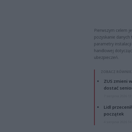
Pierwszym celem jest
pozyskanie danych t
parametry instalacj
handlowej dotycząc
ubezpieczeń.
ZOBACZ RÓWNIE
ZUS zmieni w
dostać senio
7 sierpnia 2026 13
Lidl przeceni
początek
4 sierpnia 2026 16