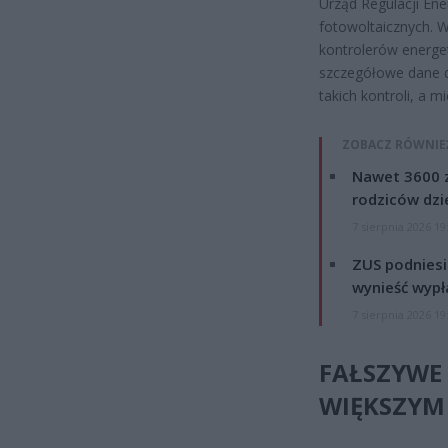
Urząd Regulacji Ener
fotowoltaicznych. W
kontrolerów energe
szczegółowe dane do
takich kontroli, a 
ZOBACZ RÓWNIE
Nawet 3600 z
rodziców dzie
7 sierpnia 2026 19
ZUS podniesie
wynieść wypł
7 sierpnia 2026 19
FAŁSZYWE 
WIĘKSZYM