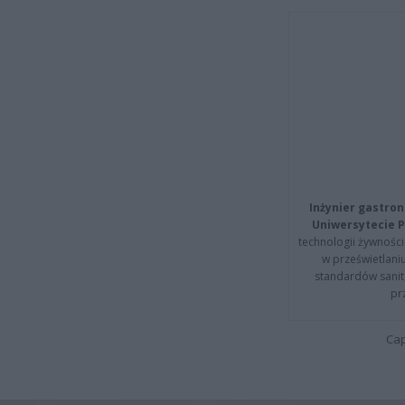
Inżynier gastron
Uniwersytecie P
technologii żywności 
w prześwietlani
standardów sanita
pr
Cap