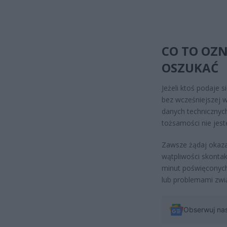
CO TO OZNA
OSZUKAĆ
Jeżeli ktoś podaje 
bez wcześniejszej 
danych technicznych
tożsamości nie jest
Zawsze żądaj okaza
wątpliwości skontak
minut poświęconych
lub problemami zwi
Obserwuj na