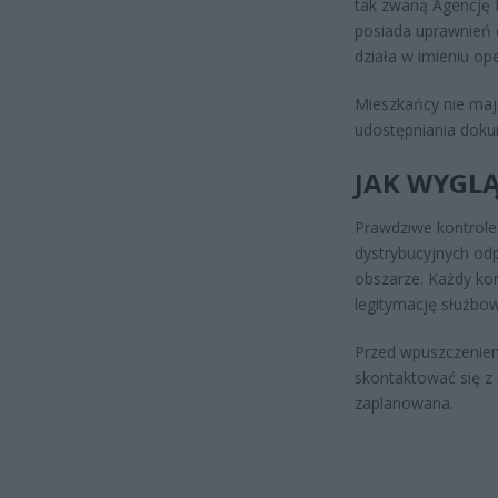
tak zwaną Agencję K
posiada uprawnień d
działa w imieniu op
Mieszkańcy nie maj
udostępniania dokum
JAK WYGL
Prawdziwe kontrol
dystrybucyjnych odp
obszarze. Każdy ko
legitymację służbo
Przed wpuszczeniem 
skontaktować się z 
zaplanowana.