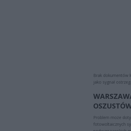
Brak dokumentów l
jako sygnał ostrze
WARSZAWA
OSZUSTÓ
Problem może dotyc
fotowoltaicznych sy
podwarszawskich mi