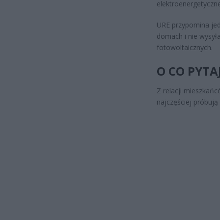
elektroenergetyczn
URE przypomina jed
domach i nie wysyła
fotowoltaicznych.
O CO PYTA
Z relacji mieszkań
najczęściej próbują 