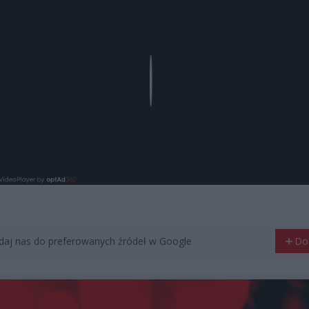
Play
aj nas do preferowanych źródeł w Google
Do