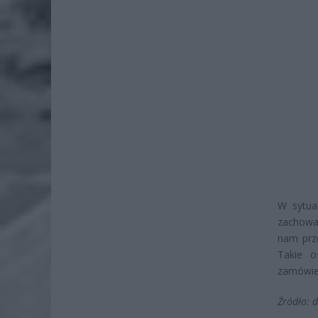
W sytua
zachować
nam prze
Takie o
zamówien
Źródło: 