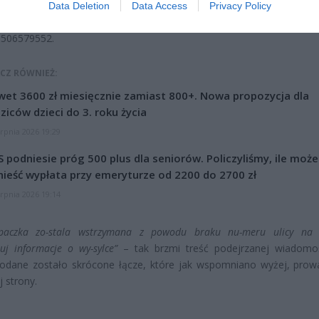
nieczność” potwierdzenia danych). Oczywiście takie SMS-y rozsyła
Data Deletion
Data Access
Privacy Policy
umerów, obecnie jednak portal dobreprogramy.pl ostrzega przed j
8506579552.
CZ RÓWNIEŻ:
et 3600 zł miesięcznie zamiast 800+. Nowa propozycja dla
ziców dzieci do 3. roku życia
erpnia 2026 19:29
 podniesie próg 500 plus dla seniorów. Policzyliśmy, ile może
ieść wypłata przy emeryturze od 2200 do 2700 zł
erpnia 2026 19:14
paczka zo-stala wstrzymana z powodu braku nu-meru ulicy na 
zuj informacje o wy-sylce”
– tak brzmi treść podejrzanej wiadomo
podane zostało skrócone łącze, które jak wspomniano wyżej, prow
j strony.