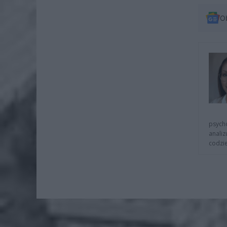
O
psycho
analiz
codzie