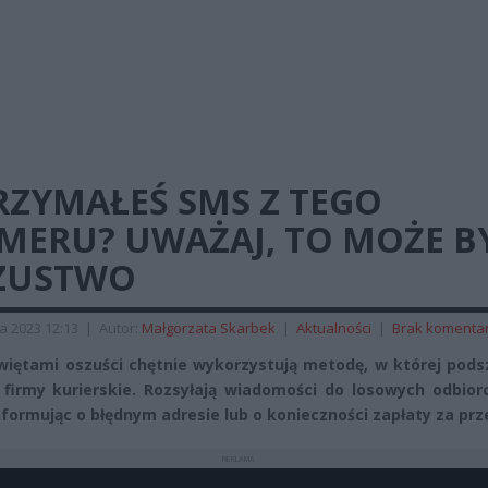
RZYMAŁEŚ SMS Z TEGO
MERU? UWAŻAJ, TO MOŻE B
ZUSTWO
a 2023 12:13
|
Autor:
Małgorzata Skarbek
|
Aktualności
|
Brak komenta
więtami oszuści chętnie wykorzystują metodę, w której pods
 firmy kurierskie. Rozsyłają wiadomości do losowych odbior
informując o błędnym adresie lub o konieczności zapłaty za prz
REKLAMA