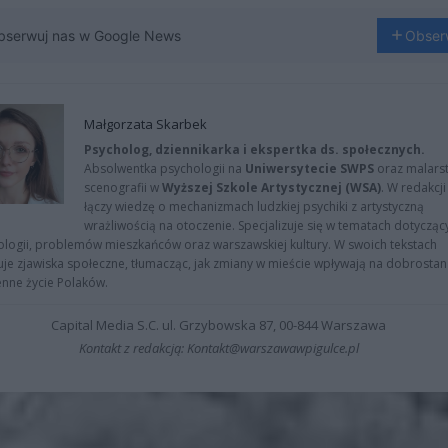
bserwuj nas w Google News
Obser
Małgorzata Skarbek
Psycholog, dziennikarka i ekspertka ds. społecznych.
Absolwentka psychologii na
Uniwersytecie SWPS
oraz malarst
scenografii w
Wyższej Szkole Artystycznej (WSA)
. W redakcji
łączy wiedzę o mechanizmach ludzkiej psychiki z artystyczną
wrażliwością na otoczenie. Specjalizuje się w tematach dotycząc
logii, problemów mieszkańców oraz warszawskiej kultury. W swoich tekstach
uje zjawiska społeczne, tłumacząc, jak zmiany w mieście wpływają na dobrostan 
nne życie Polaków.
Capital Media S.C. ul. Grzybowska 87, 00-844 Warszawa
Kontakt z redakcją: Kontakt@warszawawpigulce.pl