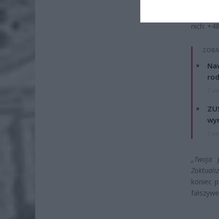
jest „ko
wielu n
nich: +4
ZOBA
Naw
rod
7 si
ZUS
wyn
7 si
„Twoja 
Zaktuali
koniec 
fałszywe