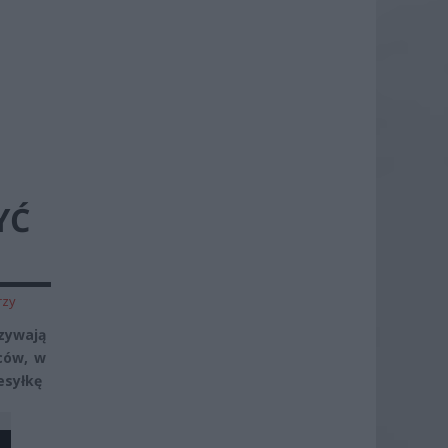
YĆ
rzy
zywają
ców, w
esyłkę