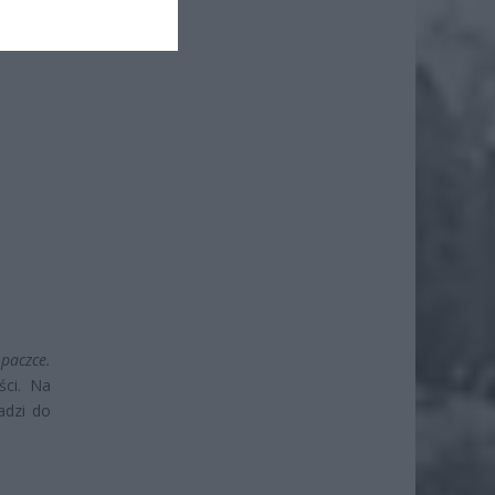
ne są z
ednym z
paczce.
ści. Na
adzi do