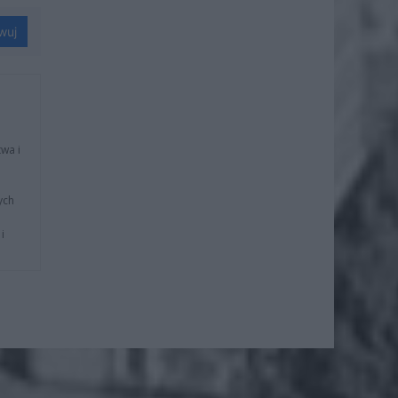
wuj
wa i
ych
i