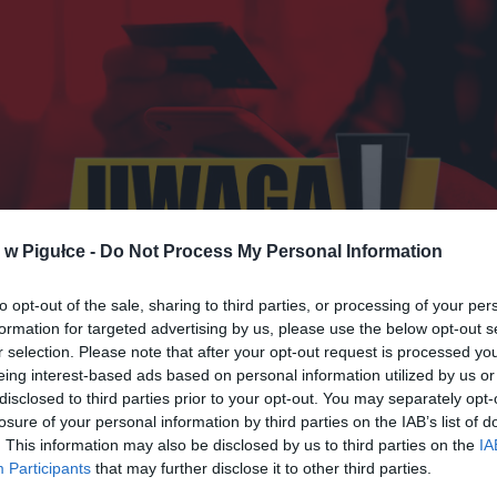
w Pigułce -
Do Not Process My Personal Information
to opt-out of the sale, sharing to third parties, or processing of your per
formation for targeted advertising by us, please use the below opt-out s
r selection. Please note that after your opt-out request is processed y
Fot. Shutterstock / Warszawa w Pigułce
eing interest-based ads based on personal information utilized by us or
disclosed to third parties prior to your opt-out. You may separately opt-
oże otrzymać wiadomość SMS z nieznanego numeru, który mo
losure of your personal information by third parties on the IAB’s list of
 sporych problemów, zwłaszcza w okresie przedświątecznych z
. This information may also be disclosed by us to third parties on the
IA
zestępcy wykorzystują ten okres w roku i masowo rozsyłają f
Participants
that may further disclose it to other third parties.
ści do losowych odbiorców. Treści są w gruncie rzeczy podobne,