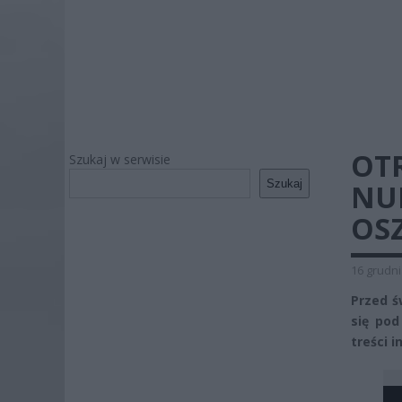
OT
Szukaj w serwisie
Szukaj
NU
OS
16 grudni
Przed ś
się pod
treści 