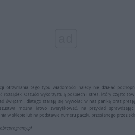
ad
cji otrzymania tego typu wiadomości należy nie działać pochopn
 rozsądek. Oszuści wykorzystują pośpiech i stres, który często tow
d świętami, dlatego starają się wywołać w nas panikę oraz presję
szustwa można łatwo zweryfikować, na przykład sprawdzając 
ia w sklepie lub na podstawie numeru paczki, przesłanego przez skl
dobreprogramy.pl