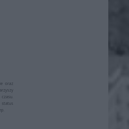
ie oraz
arzyszy
 czasu.
status
ep.