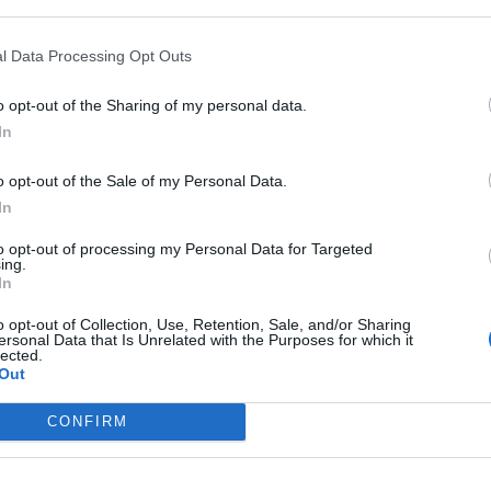
ą o konieczności opłacenia cła, dopłaty niewielkiej kwoty do przesy
nia, rzekomo nie w całości podanego, adresu.
l Data Processing Opt Outs
o opt-out of the Sharing of my personal data.
In
o opt-out of the Sale of my Personal Data.
In
ad
to opt-out of processing my Personal Data for Targeted
ing.
In
o opt-out of Collection, Use, Retention, Sale, and/or Sharing
ersonal Data that Is Unrelated with the Purposes for which it
lected.
Out
ciej takie wiadomości zawierają również linki, które prowa
CONFIRM
wanej strony, gdzie oszuści próbują wyłudzić od potencjalnych ofi
a do bankowości internetowej lub numer karty płatniczej (pretek