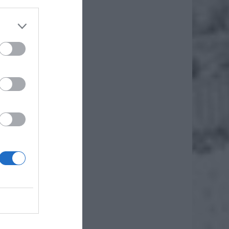
łki lub
dzą do
ar dane
stem tu