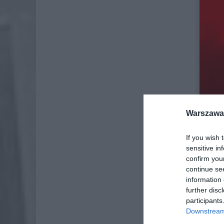
Warszawa 
If you wish 
sensitive in
confirm you
continue se
information 
Każdy m
further disc
źródłem
participants
Cyberpr
Downstream 
wiadomo