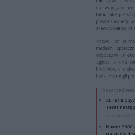
miejscowości Kruty
do swojego gniazda 
temu jako pierwszy
przylot sławnego b
zdecydowali się na 
Pozwolił on na mo
mediach społeczn
odpoczywał w okol
Egipcie, a kilka o
bocianów, a większ
będziemy mogli pod
ZOBACZ RÓWNIE
26-letni obyw
Teraz nastąp
8 sierpnia 2026 15
Nawet 3600 z
rodziców dzie