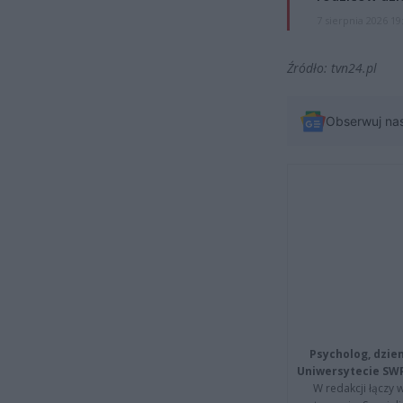
7 sierpnia 2026 19
Źródło: tvn24.pl
Obserwuj na
Psycholog, dzie
Uniwersytecie SW
W redakcji łączy 