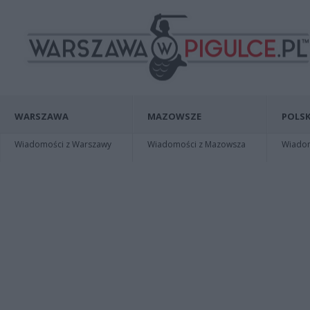
WARSZAWA
MAZOWSZE
POLSK
Wiadomości z Warszawy
Wiadomości z Mazowsza
Wiadomo