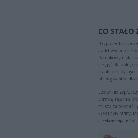
CO STAŁO
Bezpośrednim powod
podchwycone przez 
Ratunkowym placówk
przyjęć dla politykó
ustaleń medialnych 
obsługiwani w kilkan
Szpital nie zaprzec
Sprawą zajął się pre
muszą za to spaść 
SOR i były radny, 
przekraczające 1,6 