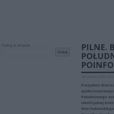
PILNE. 
Szukaj w serwisie
Szukaj
POŁUDN
POINFO
18 czerwca 2026 16:3
Prezydent Warsza
społecznościowyc
Południowego zos
nieoficjalnej ście
Warchałowskiego 