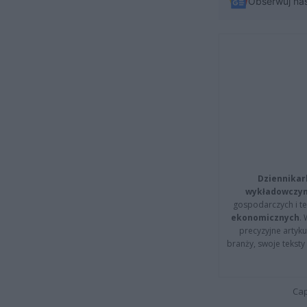
Obserwuj na
Dziennikar
wykładowczyn
gospodarczych i t
ekonomicznych
.
precyzyjne artyku
branży, swoje tekst
Cap