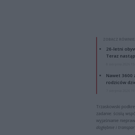
ZOBACZ RÓWNIE
26-letni obyw
Teraz nastąp
8 sierpnia 2026 15
Nawet 3600 z
rodziców dzie
7 sierpnia 2026 19
Trzaskowski podkreś
zadanie: ścisłą ws
wyjaśnianie niepra
dogłębnie i transpar