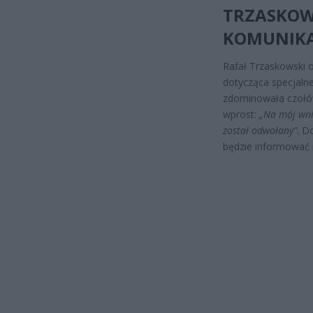
TRZASKOW
KOMUNIKA
Rafał Trzaskowski o
dotycząca specjaln
zdominowała czołów
wprost:
„Na mój wni
został odwołany”
. D
będzie informować