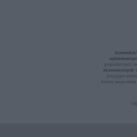
Dziennikar
wykładowczyn
gospodarczych i t
ekonomicznych
.
precyzyjne artyku
branży, swoje tekst
Cap