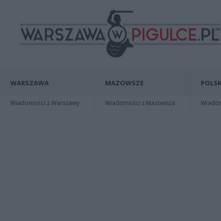
WARSZAWA
MAZOWSZE
POLSK
Wiadomości z Warszawy
Wiadomości z Mazowsza
Wiadomo