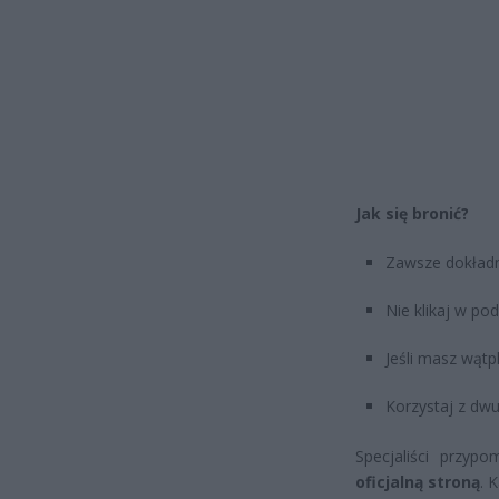
Jak się bronić?
Zawsze dokładni
Nie klikaj w po
Jeśli masz wątp
Korzystaj z dwu
Specjaliści przyp
oficjalną stroną
. 