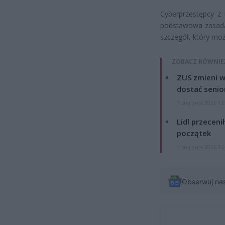
Cyberprzestępcy z 
podstawowa zasada
szczegół, który mo
ZOBACZ RÓWNIE
ZUS zmieni w
dostać senio
7 sierpnia 2026 13
Lidl przeceni
początek
4 sierpnia 2026 16
Obserwuj na