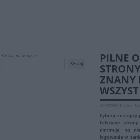
PILNE O
Szukaj w serwisie
Szukaj
STRONY
ZNANY 
WSZYST
26 września 2025 16:
Cyberprzestępcy 
fałszywe strony
alarmują: na ni
logowania w bank