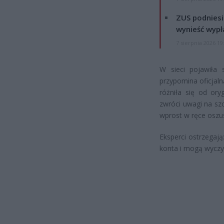
ZUS podniesie
wynieść wypł
7 sierpnia 2026 19
W sieci pojawiła
przypomina oficjaln
różniła się od ory
zwróci uwagi na sz
wprost w ręce oszu
Eksperci ostrzegaj
konta i mogą wyczyś