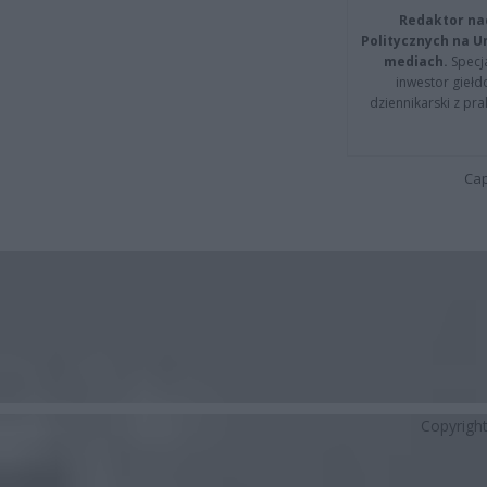
Redaktor na
Politycznych na 
mediach.
Specja
inwestor giełd
dziennikarski z pr
Cap
Copyrigh