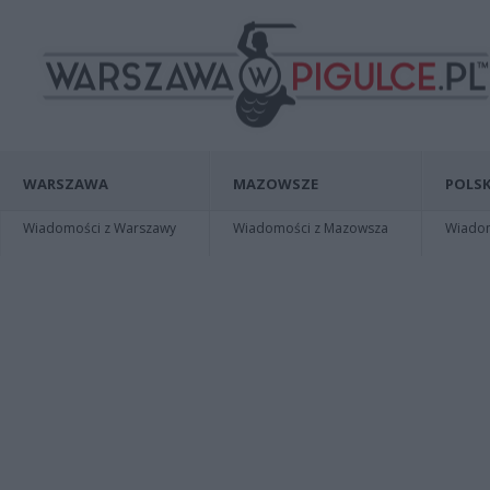
WARSZAWA
MAZOWSZE
POLSK
Wiadomości z Warszawy
Wiadomości z Mazowsza
Wiadomo