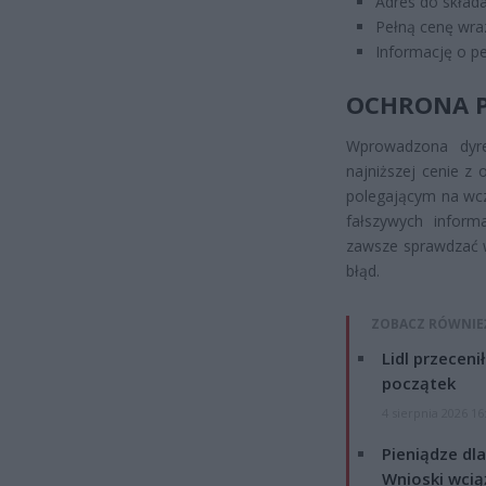
Adres do składa
Pełną cenę wra
Informację o pe
OCHRONA P
Wprowadzona dyr
najniższej cenie z
polegającym na wcz
fałszywych inform
zawsze sprawdzać w
błąd.
ZOBACZ RÓWNIE
Lidl przeceni
początek
4 sierpnia 2026 16
Pieniądze dla
Wnioski wcią