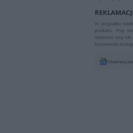
REKLAMACJ
W przypadku wadl
produktu. Przy is
obniżenia ceny lub
konsumenta dostępn
Obserwuj na