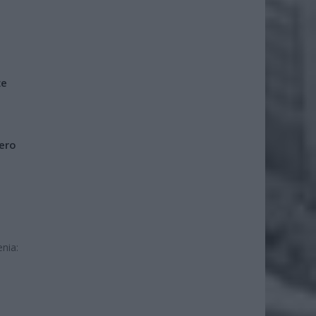
że
iero
nia: