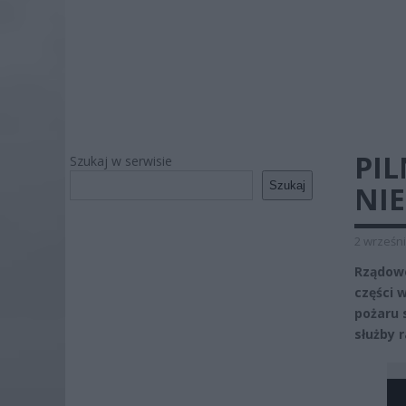
PIL
Szukaj w serwisie
Szukaj
NIE
2 wrześni
Rządowe
części 
pożaru 
służby 