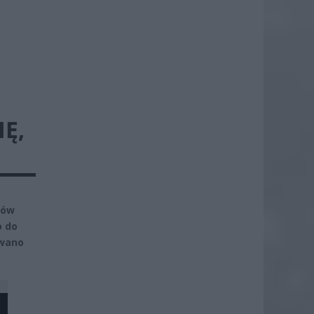
IĘ,
ców
o do
owano