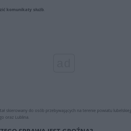
zić komunikaty służb
.
ad
stał skierowany do osób przebywających na terenie powiatu lubelskie
go oraz Lublina.
ZEGO SPRAWA JEST GROŹNA?