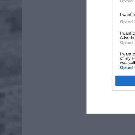
Opted 
I want t
Opted 
I want 
Advertis
Opted 
I want t
of my P
was col
Opted 