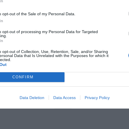
In
o opt-out of the Sale of my Personal Data.
In
to opt-out of processing my Personal Data for Targeted
ing.
In
o opt-out of Collection, Use, Retention, Sale, and/or Sharing
ersonal Data that Is Unrelated with the Purposes for which it
lected.
Out
CONFIRM
ad
Data Deletion
Data Access
Privacy Policy