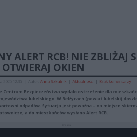
NY ALERT RCB! NIE ZBLIŻAJ S
 OTWIERAJ OKIEN
a 2025 12:35
|
Autor:
Anna Szkutnik
|
Aktualności
|
Brak komentarzy
 Centrum Bezpieczeństwa wydało ostrzeżenie dla mieszkań
województwa lubelskiego. W Bełżycach (powiat lubelski) doszł
sortowni odpadów. Sytuacja jest poważna – na miejsce skier
ratownicze, a do mieszkańców wysłano Alert RCB.
REKLAMA