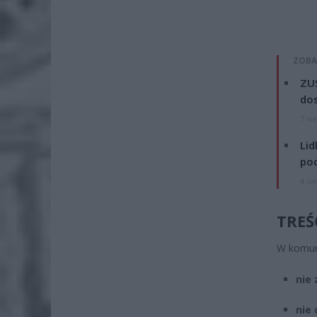
ZOBA
ZUS
dos
7 si
Lid
po
4 si
TREŚ
W komuni
nie 
nie 