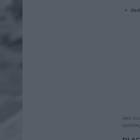
śled
Alert zo
opolskie
DLAC