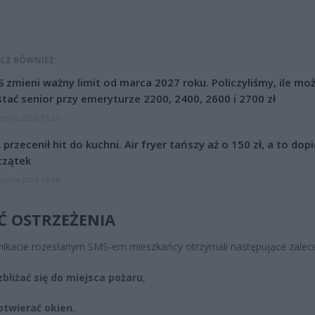
CZ RÓWNIEŻ:
 zmieni ważny limit od marca 2027 roku. Policzyliśmy, ile mo
tać senior przy emeryturze 2200, 2400, 2600 i 2700 zł
erpnia 2026 13:23
l przecenił hit do kuchni. Air fryer tańszy aż o 150 zł, a to dop
czątek
erpnia 2026 16:06
Ć OSTRZEŻENIA
kacie rozesłanym SMS-em mieszkańcy otrzymali następujące zalece
zbliżać się do miejsca pożaru
,
otwierać okien
,