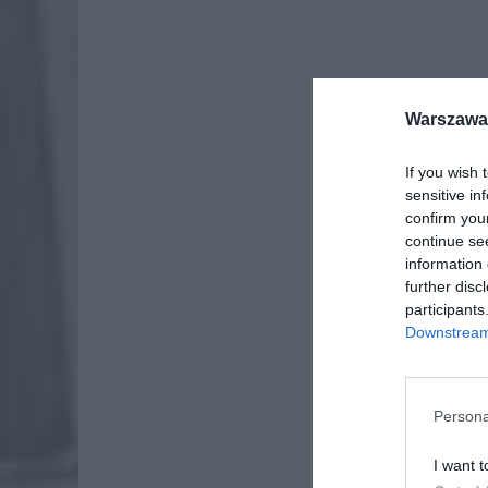
Warszawa 
If you wish 
sensitive in
confirm you
continue se
information 
further disc
participants
Downstream 
Persona
I want t