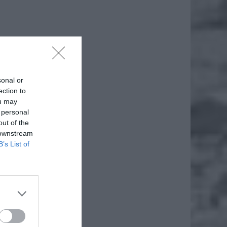
sonal or
ection to
ou may
 personal
out of the
 downstream
B’s List of