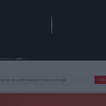
Play
aj nas do preferowanych źródeł w Google
Do