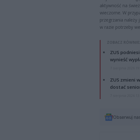
aktywność na śwież
wieczorne. W przy
przegrzania należy 
w razie potrzeby 
ZOBACZ RÓWNIE
ZUS podniesie
wynieść wypł
7 sierpnia 2026 19
ZUS zmieni w
dostać senio
7 sierpnia 2026 13
Obserwuj na