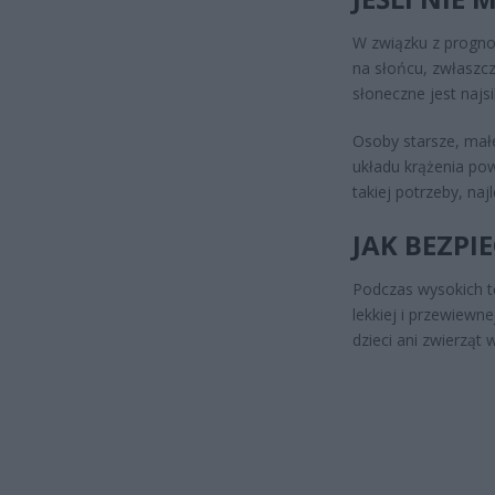
W związku z progno
na słońcu, zwłaszc
słoneczne jest najsi
Osoby starsze, małe
układu krążenia pow
takiej potrzeby, na
JAK BEZPI
Podczas wysokich t
lekkiej i przewiewn
dzieci ani zwierzą