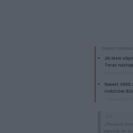
ZOBACZ RÓWNIE
26-letni obyw
Teraz nastąp
8 sierpnia 2026 15
Nawet 3600 z
rodziców dzie
7 sierpnia 2026 19
„Uważajcie prosz
naprawdę nie żart