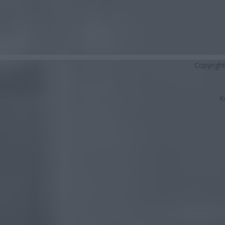
Copyrigh
K