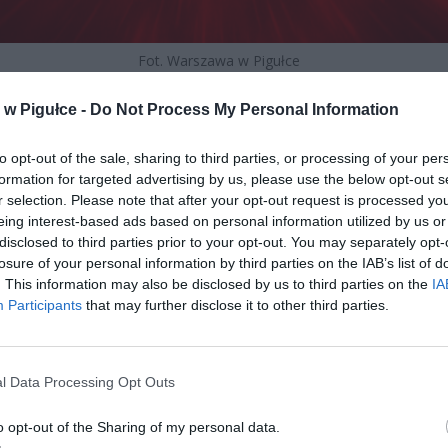
Fot. Warszawa w Pigułce
WIĄZUJE CAŁKOWITY ZAKAZ
w Pigułce -
Do Not Process My Personal Information
 z komunikatem Gminy Radzymin mieszkańcy nie mogą wykorzystyw
to opt-out of the sale, sharing to third parties, or processing of your per
minnej sieci wodociągowej do:
formation for targeted advertising by us, please use the below opt-out s
r selection. Please note that after your opt-out request is processed y
eing interest-based ads based on personal information utilized by us or
disclosed to third parties prior to your opt-out. You may separately opt-
losure of your personal information by third parties on the IAB’s list of
. This information may also be disclosed by us to third parties on the
IA
Participants
that may further disclose it to other third parties.
ad
l Data Processing Opt Outs
o opt-out of the Sharing of my personal data.