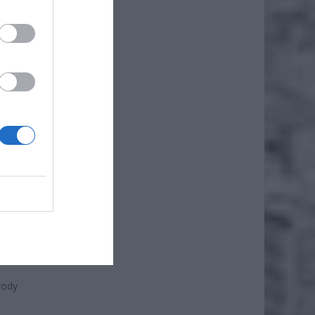
iero
ł.
wody