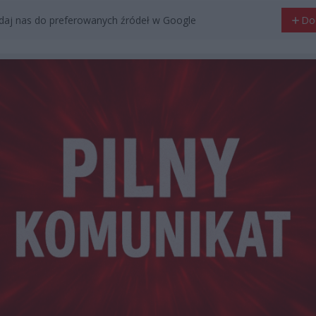
aj nas do preferowanych źródeł w Google
Do