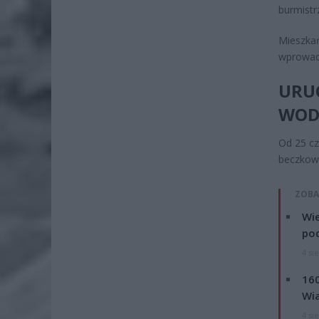
burmistr
Mieszka
wprowad
URU
WOD
Od 25 c
beczkow
ZOBA
Wie
po
4 si
160
Wi
4 si