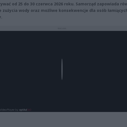
ywać od 25 do 30 czerwca 2026 roku. Samorząd zapowiada ró
e zużycia wody oraz możliwe konsekwencje dla osób łamiącyc
y.
REKLAMA
Play