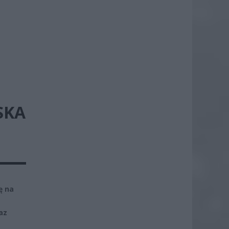
SKA
ę na
az