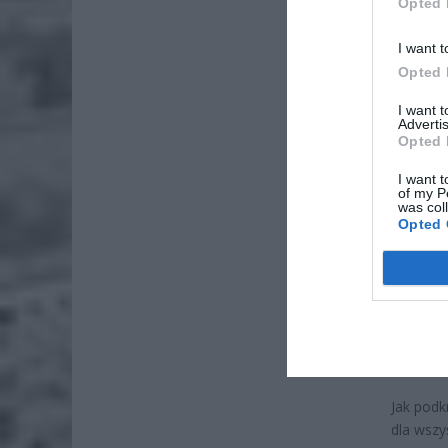
Opted 
I want t
Opted 
ZOBA
I want 
Advertis
Lid
Opted 
po
4 si
I want t
of my P
was col
Pie
Opted 
Wni
4 si
• podlew
• podlew
• napełn
Jak podk
dla wszy