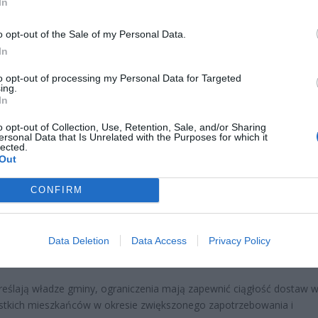
In
o opt-out of the Sale of my Personal Data.
In
CZ RÓWNIEŻ:
to opt-out of processing my Personal Data for Targeted
ing.
l przecenił hit do kuchni. Air fryer tańszy aż o 150 zł, a to dop
In
czątek
erpnia 2026 16:06
o opt-out of Collection, Use, Retention, Sale, and/or Sharing
ersonal Data that Is Unrelated with the Purposes for which it
lected.
niądze dla milionów polskich rodzin. ZUS wypłacił już 173 mln z
Out
oski wciąż można składać
erpnia 2026 12:56
CONFIRM
ania ogrodów i trawników,
Data Deletion
Data Access
Privacy Policy
ania upraw rolnych,
iania basenów.
reślają władze gminy, ograniczenia mają zapewnić ciągłość dostaw 
stkich mieszkańców w okresie zwiększonego zapotrzebowania i