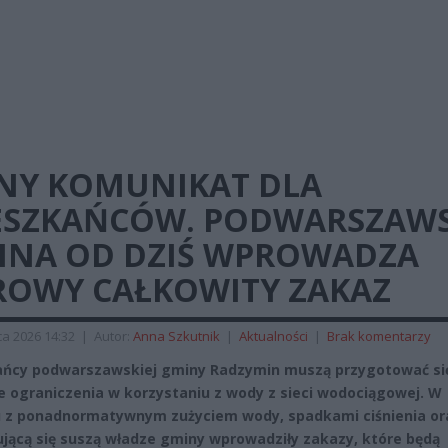
LNY KOMUNIKAT DLA
ESZKAŃCÓW. PODWARSZAW
INA OD DZIŚ WPROWADZA
ROWY CAŁKOWITY ZAKAZ
a 2026 14:32
|
Autor:
Anna Szkutnik
|
Aktualności
|
Brak komentarzy
ńcy podwarszawskiej gminy Radzymin muszą przygotować si
 ograniczenia w korzystaniu z wody z sieci wodociągowej. W
 z ponadnormatywnym zużyciem wody, spadkami ciśnienia or
jącą się suszą władze gminy wprowadziły zakazy, które będą