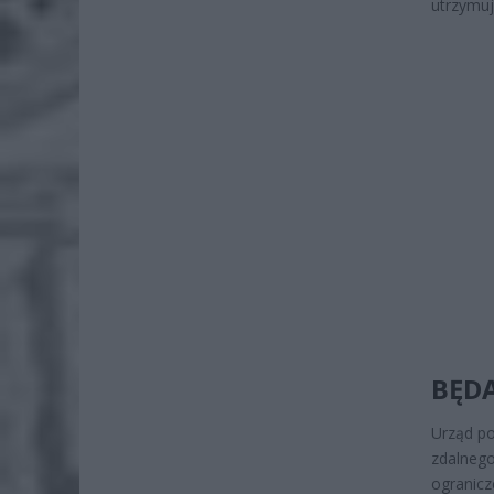
utrzymuj
BĘD
Urząd po
zdalnego
ogranicz