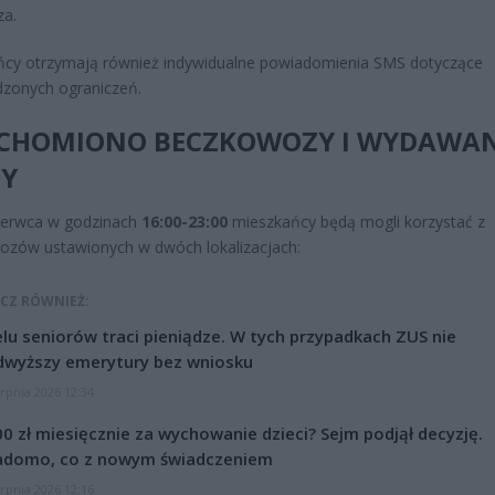
za.
ńcy otrzymają również indywidualne powiadomienia SMS dotyczące
zonych ograniczeń.
CHOMIONO BECZKOWOZY I WYDAWAN
Y
zerwca w godzinach
16:00-23:00
mieszkańcy będą mogli korzystać z
ozów ustawionych w dwóch lokalizacjach:
CZ RÓWNIEŻ:
lu seniorów traci pieniądze. W tych przypadkach ZUS nie
dwyższy emerytury bez wniosku
erpnia 2026 12:34
0 zł miesięcznie za wychowanie dzieci? Sejm podjął decyzję.
adomo, co z nowym świadczeniem
erpnia 2026 12:16