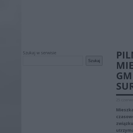
PI
Szukaj w serwisie
Szukaj
MI
GM
SU
25 czerwc
Mieszka
czasowe
związku
utrzymu