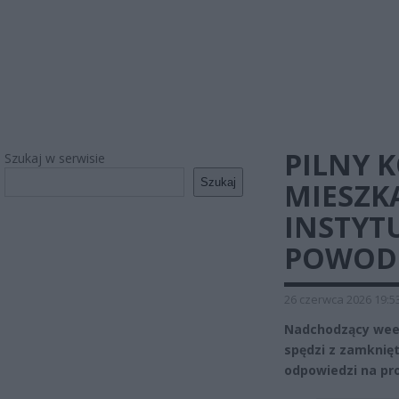
PILNY 
Szukaj w serwisie
Szukaj
MIESZK
INSTYT
POWOD
26 czerwca 2026 19:5
Nadchodzący weeke
spędzi z zamknię
odpowiedzi na pr