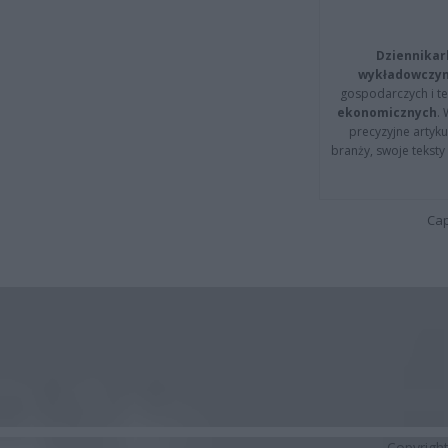
Dziennikar
wykładowczyn
gospodarczych i t
ekonomicznych
.
precyzyjne artyku
branży, swoje tekst
Cap
Copyrigh