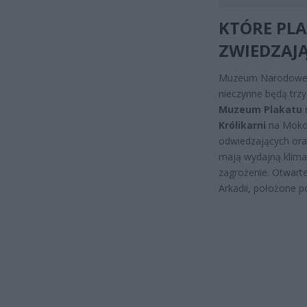
KTÓRE PLA
ZWIEDZAJ
Muzeum Narodowe og
nieczynne będą trzy
Muzeum Plakatu
n
Królikarni
na Mokot
odwiedzających ora
mają wydajną klima
zagrożenie. Otwart
Arkadii, położone 