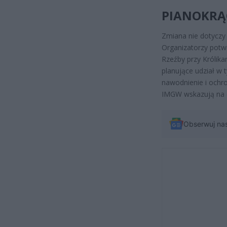
PIANOKRĄG
Zmiana nie dotyczy
Organizatorzy potwi
Rzeźby przy Królik
planujące udział w
nawodnienie i ochr
IMGW wskazują na e
Obserwuj na