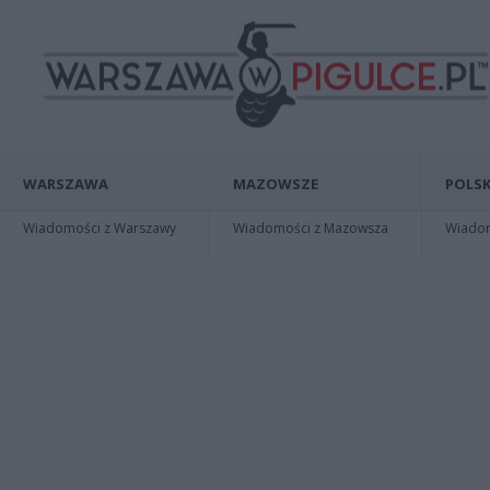
WARSZAWA
MAZOWSZE
POLSK
Wiadomości z Warszawy
Wiadomości z Mazowsza
Wiadomo