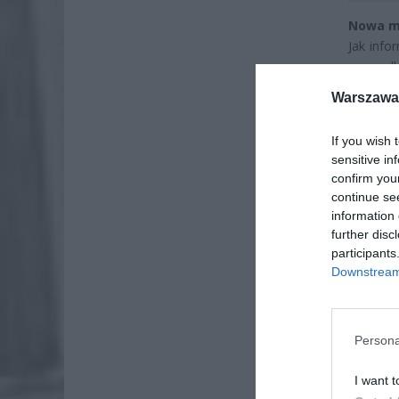
Nowa me
Jak info
przypadk
wideo l
Warszawa 
„pracown
Oszust p
If you wish 
problem
sensitive in
emocje i
confirm you
continue se
information 
further disc
participants
Downstream 
Persona
I want t