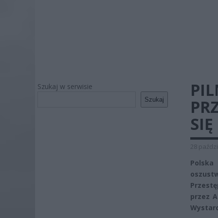
PIL
Szukaj w serwisie
Szukaj
PRZ
SIĘ
28 paździ
Polska 
oszustw
Przestę
przez A
Wystarc