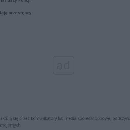
ariuszy Policji
.
łają przestępcy:
ad
aktują się przez komunikatory lub media społecznościowe, podszywa
znajomych.