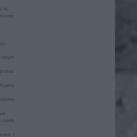
z AI.
zekomej
ci:
 innym
poznać
icjalną
znajome
wa.
i banki
watel i