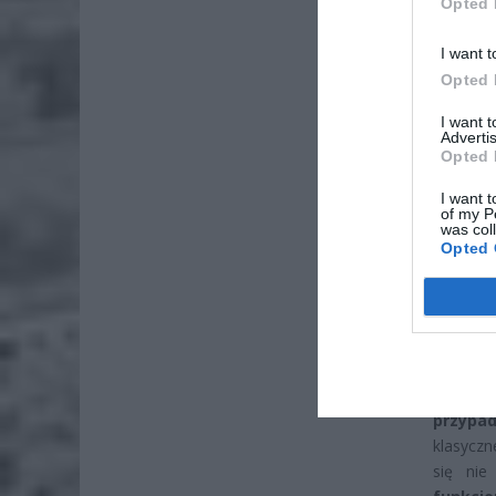
Opted 
I want t
Opted 
I want 
ZOBA
Advertis
26-
Opted 
Ter
I want t
of my P
8 si
was col
Opted 
Naw
rod
7 si
Oszustw
Tylko w
przypa
klasyczn
się nie