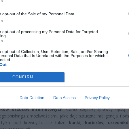
In
o opt-out of the Sale of my Personal Data.
In
to opt-out of processing my Personal Data for Targeted
CZ RÓWNIEŻ:
ing.
letni obywatel Ukrainy zaatakował zakonnicę i zerwał jej krzy
In
az nastąpił zwrot w sprawie
o opt-out of Collection, Use, Retention, Sale, and/or Sharing
ersonal Data that Is Unrelated with the Purposes for which it
erpnia 2026 15:40
lected.
Out
et 3600 zł miesięcznie zamiast 800+. Nowa propozycja dla
ziców dzieci do 3. roku życia
CONFIRM
erpnia 2026 19:29
a w liczbach
Data Deletion
Data Access
Privacy Policy
 pierwszym półroczu 2025 roku policja odnotowała
ponad 52 t
dków oszustw internetowych
. Coraz częściej sprawcy łączą
ego phishingu z możliwościami, jakie daje sztuczna inteligencja. Pod
 tylko pod krewnych, ale także
banki, kurierów, urzędnik