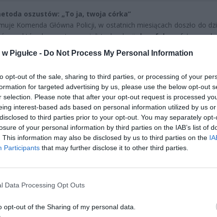
toda oszustów: „To ja, twoja córka”
rmuje Komenda Główna Policji, w ostatnich miesiącach doszło do dzi
ów, w których przestępcy użyli technologii
deepfake
– fałszywych
ub głosu. Dzięki temu rozmowa telefoniczna z „wnukiem”, „cór
w Pigułce -
Do Not Process My Personal Information
ikiem banku” może brzmieć całkowicie wiarygodnie.
rosi o szybkie przesłanie pieniędzy lub kodu BLIK, tłumacząc się
to opt-out of the sale, sharing to third parties, or processing of your per
em – awarią samochodu, wypadkiem lub blokadą konta. Wykorz
formation for targeted advertising by us, please use the below opt-out s
 presję czasu, aby ofiara działała impulsywnie.
r selection. Please note that after your opt-out request is processed y
eing interest-based ads based on personal information utilized by us or
disclosed to third parties prior to your opt-out. You may separately opt-
losure of your personal information by third parties on the IAB’s list of
. This information may also be disclosed by us to third parties on the
IA
Participants
that may further disclose it to other third parties.
ad
l Data Processing Opt Outs
o opt-out of the Sharing of my personal data.