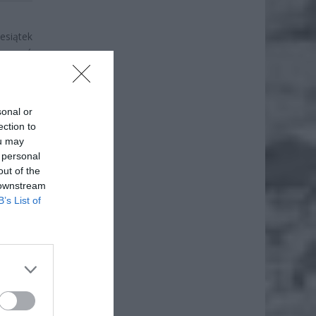
esiątek
 nagrań
ką” czy
 nagłym
sonal or
ystuje
ection to
ou may
 personal
out of the
 downstream
B’s List of