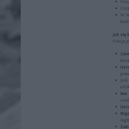
Pros
Cora
W in
krad
Jak się
Policja 
Zani
kana
Ust
praw
Jeśl
infol
Nie 
osob
Ust
Nig
nigd
Zab