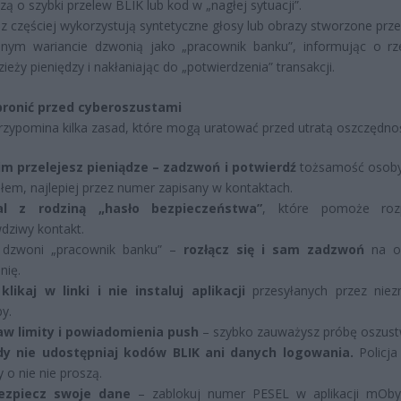
zą o szybki przelew BLIK lub kod w „nagłej sytuacji”.
z częściej wykorzystują syntetyczne głosy lub obrazy stworzone prze
nym wariancie dzwonią jako „pracownik banku”, informując o r
zieży pieniędzy i nakłaniając do „potwierdzenia” transakcji.
 bronić przed cyberoszustami
przypomina kilka zasad, które mogą uratować przed utratą oszczędnoś
m przelejesz pieniądze – zadzwoń i potwierdź
tożsamość osoby
łem, najlepiej przez numer zapisany w kontaktach.
al z rodziną „hasło bezpieczeństwa”
, które pomoże roz
dziwy kontakt.
i dzwoni „pracownik banku” –
rozłącz się i sam zadzwoń
na of
inię.
klikaj w linki i nie instaluj aplikacji
przesyłanych przez nie
y.
aw limity i powiadomienia push
– szybko zauważysz próbę oszust
dy nie udostępniaj kodów BLIK ani danych logowania.
Policja 
y o nie nie proszą.
ezpiecz swoje dane
– zablokuj numer PESEL w aplikacji mOby