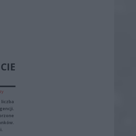
CIE
zy
liczba
gencji.
orzone
anków.
i.