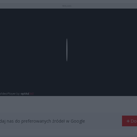
REKLAMA
Play
aj nas do preferowanych źródeł w Google
Do